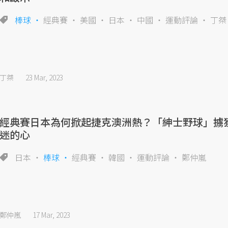
棒球
經典賽
美國
日本
中國
運動評論
丁桀
丁桀
23 Mar, 2023
經典賽日本為何掀起捷克澳洲熱？「紳士野球」擄
迷的心
日本
棒球
經典賽
韓國
運動評論
鄭仲嵐
鄭仲嵐
17 Mar, 2023