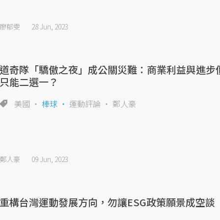
廖郁雯
28 Jun, 2023
道奇隊「驕傲之夜」成公關災難：商業利益與進步
只能二選一？
美國
棒球
運動評論
鄭人豪
鄭人豪
09 Jun, 2023
重構台灣運動發展方向，勿讓ESG政策願景成空談