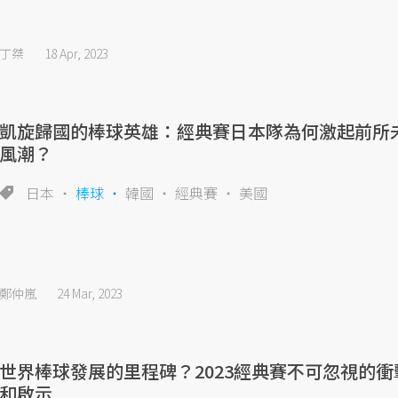
丁桀
18 Apr, 2023
凱旋歸國的棒球英雄：經典賽日本隊為何激起前所
風潮？
日本
棒球
韓國
經典賽
美國
鄭仲嵐
24 Mar, 2023
世界棒球發展的里程碑？2023經典賽不可忽視的衝
和啟示