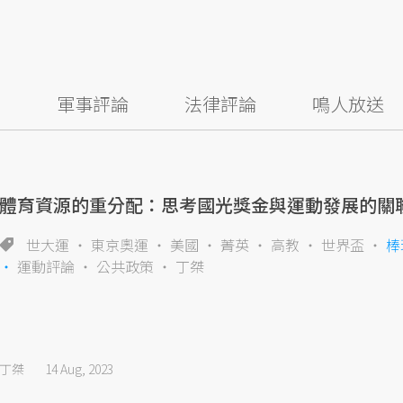
察
軍事評論
法律評論
鳴人放送
體育資源的重分配：思考國光獎金與運動發展的關
世大運
東京奧運
美國
菁英
高教
世界盃
棒
運動評論
公共政策
丁桀
丁桀
14 Aug, 2023