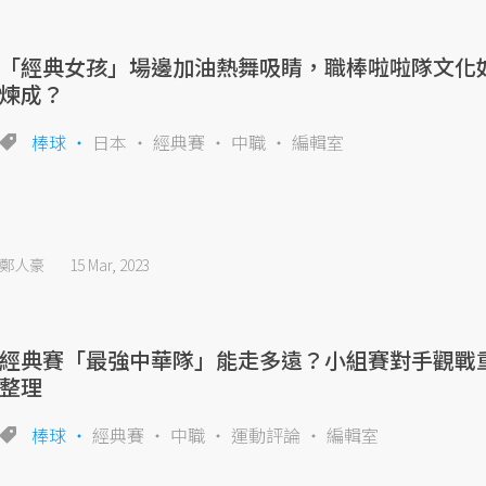
「經典女孩」場邊加油熱舞吸睛，職棒啦啦隊文化
煉成？
棒球
日本
經典賽
中職
編輯室
鄭人豪
15 Mar, 2023
經典賽「最強中華隊」能走多遠？小組賽對手觀戰
整理
棒球
經典賽
中職
運動評論
編輯室