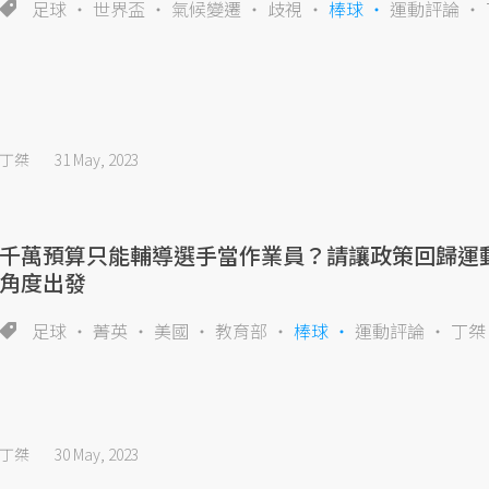
足球
世界盃
氣候變遷
歧視
棒球
運動評論
丁桀
31 May, 2023
千萬預算只能輔導選手當作業員？請讓政策回歸運
角度出發
足球
菁英
美國
教育部
棒球
運動評論
丁桀
丁桀
30 May, 2023