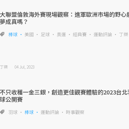
大聯盟倫敦海外賽現場觀察：進軍歐洲市場的野心
夢成真嗎？
棒球
美國
足球
奧運
經典賽
運動評論
丁桀
丁桀
04 Jul, 2023
不只收穫一金三銀，創造更佳觀賽體驗的2023台北
球公開賽
羽球
棒球
運動評論
時事觀察