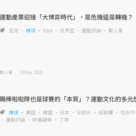
運動產業迎接「大博弈時代」，是危機還是轉機？
足球
棒球
NBA
世界盃
運動評論
鄭人豪
鄭人豪
19 May, 2023
職棒啦啦隊也是球賽的「本質」？運動文化的多元
棒球
美國
韓國
日本
紀錄片
經典賽
性別平
運動評論
時事觀察
丁桀