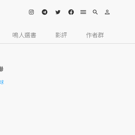
鳴人選書
影評
作者群
聯
球