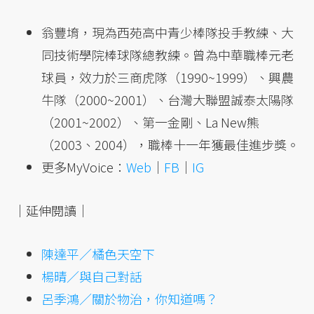
翁豐堉，現為西苑高中青少棒隊投手教練、大
同技術學院棒球隊總教練。曾為中華職棒元老
球員，效力於三商虎隊（1990~1999）、興農
牛隊（2000~2001）、台灣大聯盟誠泰太陽隊
（2001~2002）、第一金剛、La New熊
（2003、2004），職棒十一年獲最佳進步獎。
更多MyVoice：
Web
｜
FB
｜
IG
｜延伸閱讀｜
陳達平／橘色天空下
楊晴／與自己對話
呂季鴻／關於物治，你知道嗎？