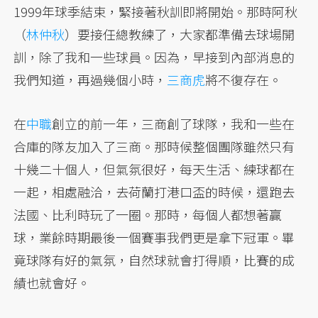
1999年球季結束，緊接著秋訓即將開始。那時阿秋
（
林仲秋
）要接任總教練了，大家都準備去球場開
訓，除了我和一些球員。因為，早接到內部消息的
我們知道，再過幾個小時，
三商虎
將不復存在。
在
中職
創立的前一年，三商創了球隊，我和一些在
合庫的隊友加入了三商。那時候整個團隊雖然只有
十幾二十個人，但氣氛很好，每天生活、練球都在
一起，相處融洽，去荷蘭打港口盃的時候，還跑去
法國、比利時玩了一圈。那時，每個人都想著贏
球，業餘時期最後一個賽事我們更是拿下冠軍。畢
竟球隊有好的氣氛，自然球就會打得順，比賽的成
績也就會好。