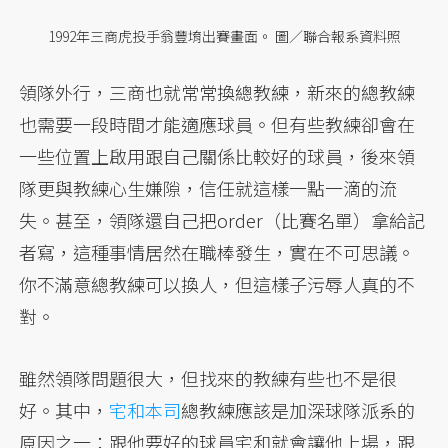
1992年三商虎投手翁豐堉出賽畫面。 圖／聯合報系資料照
領隊外行，三商也就常常換總教練，新來的總教練
也需要一段時間才能適應球員。但有些教練卻會在
一些位置上啟用跟自己關係比較好的球員，後來領
隊更與教練心生嫌隙，信任就這樣一點一滴的流
失。甚至，領隊還自己把order（比賽名單）拿給記
者寫，這種事情居然在職棒發生，實在不可思議。
你不滿意總教練可以換人，但這樣子污辱人真的不
對。
雖然領隊問題很大，但找來的教練有些也不是很
好。其中，
宅和本司
總教練應該是加深球隊派系的
原因之一：跟他要好的球員宅和就會讓他上場，跟