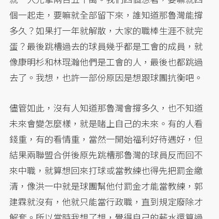
個一起走，要嘛就全部留下來，誰知道那魯灣能撐
多久？如果打一年就解散，大家的職棒生涯不就完
蛋？最後跳槽過去的球員幾乎都是工會的成員，就
像康明杉和林琨瀚他們是工會的人，最後也都跳過
去了。我想，也許一部份原因是想跟球團抗衡吧。
儘管如此，沒有人知道那魯灣會撐多久，也不知道
未來會變怎麼樣，就是賭上自己的未來。有的人看
錢重，有的看情重，當然一開始福利好待遇好，但
結果兩聯盟合併後原先跳槽那魯灣的球員反而回不
來中職，就算想回來打球或當教練也得先把罰金繳
清，像洪一中就是球團幫他付罰金才能當教練，郭
建霖就沒有，他就只能當行政職，直到規定廢除才
解套。所以當時我想了想，覺得自己的薪水還算過