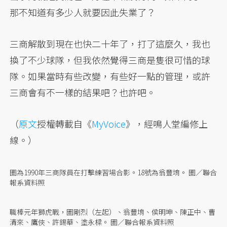
那不知道有多少人就要因此失業了？
三商解散到現在也快二十年了，打了這麼久，我也
換了不少球隊，但我依然覺得三商是隻很可惜的球
隊。如果當時有些改變，有些好一點的管理，或許
三商會有不一樣的結果吧？也許吧。
（
原文
授權轉載自《
MyVoice
》，經鳴人堂編修上
線。）
圖為1990年三商隊員在打擊練習場合影。18號為翁豐堉。 圖／聯合
報系資料照
職棒元年獅虎戰，圖剛烈（左起）、翁豐堉、侯明坤、陳正中、曹
清來、鷹俠、許錫華、塗永樑。 圖／聯合報系資料照