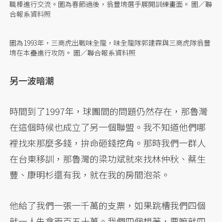
職棒進行交流。圖為春節過後，翁豐堉選手展開訓練畫面。 圖／聯
合報系資料照
圖為1993年，三商虎出戰味全龍，味全龍隊郭建霖與三商虎隊翁豐
堉在本壘進行攻防。 圖／聯合報系資料照
另一波暗潮
時間到了1997年，球團間的問題仍然存在，那魯灣
在這個時候也成立了另一個聯盟。我不知道他們哪
裡找來那麼多錢，拚命砸錢挖角。那時我們一群人
在台東移訓，那魯灣的梁功斌就來找林仲秋、蔡生
豐、康明杉還有我，就在我的房間泡茶。
他給了我們一張一千萬的支票，如果跳槽我們四個
就一人先拿兩百五十萬。我們四個想著，要嘛就四