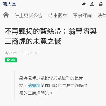
停止更新公告
時事觀察
軍事評論
法
不再飄揚的藍絲帶：翁豐堉與
三商虎的未竟之憾
MyVoice
13 Jul, 2018
身為職棒少數投球局數破千的長青
樹，
翁豐堉
帶你回顧他生涯中經歷最
長的三商虎時光。