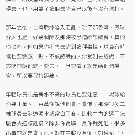
得去，也不用為了這個去賭自己以後有沒有球打。
那年之後，台灣職棒陷入混亂。除了那魯灣，假球
介入也是，好幾個隊友那時被黑道綁架威脅，真的
很黑暗。但如果你不想去沾到這種事情，球員有時
候也要敏感一點，不該認識的人你就別去認識，不
該吃的飯你就不要去，一旦認識了就是給他們機
會，所以要保持距離。
年輕球員或是薪水不高的球員也要注意，一場球給
你幾十萬、一百萬你說他們會不會偏？那時很多二
線球員去淌這渾水或當白手套，比較主力的選手怎
麼會去這樣亂搞？除非你貪嘛，貪你就死啦，很多
出事的就是貪而已。好在中職沒有倒，如果倒了，