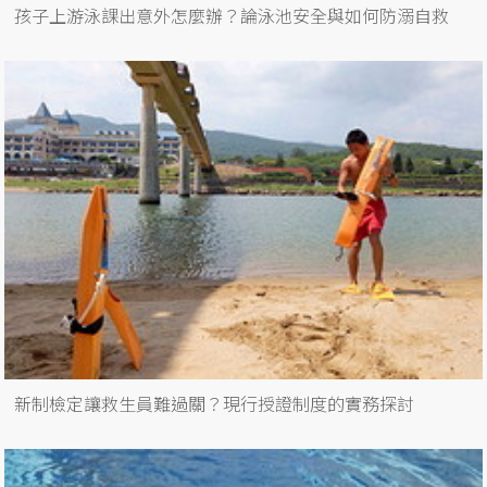
孩子上游泳課出意外怎麼辦？論泳池安全與如何防溺自救
新制檢定讓救生員難過關？現行授證制度的實務探討