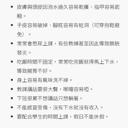
皮膚與頭皮因泡水過久容易乾癢、指甲容易起
翹。
手皮容易破掉、腳底容易有蛀洞（可穿拖鞋避
免）。
常常會憋尿上課，有些教練甚至因此導致膀胱
發炎。
吃飯時間不固定，常常吃完飯就得馬上下水，
導致腸胃不好。
身上容易有氯味洗不掉。
教課講話要很大聲，喉嚨容易啞。
下班很累不想講話只想躺著。
不能感冒受傷，沒有下水就沒有收入。
要配合學生的時間上課，假日不能休假。