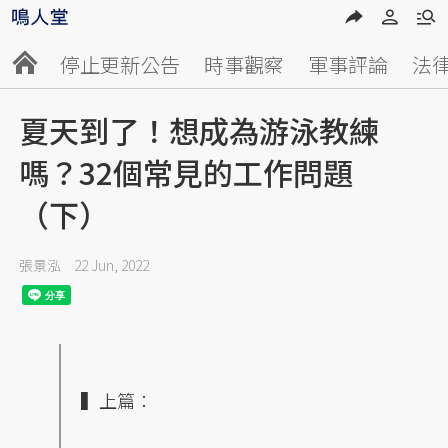
停止更新公告
時事觀察
軍事評論
法
夏天到了！想成為游泳教練
嗎？32個常見的工作問題
（下）
張景泓
22 Jun, 2022
▍上篇：