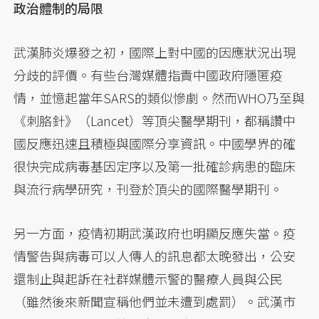
政治體制的局限
武漢肺炎爆發之初，國際上對中國的因應狀況出現
分歧的評價。有些台灣媒體指責中國政府隱匿疫
情，並憶起當年SARS的類似慘劇。然而WHO乃至與
《刺胳針》（Lancet）等頂尖醫學期刊，都稱讚中
國反應迅速且積極與國際分享資訊。中國學界的確
很快完成病毒基因定序以及第一批確診病患的臨床
與流行病學研究，刊登於頂尖的國際醫學期刊。
另一方面，疫情初期武漢政府也明顯反應失當。疫
情警告與病毒可以人傳人的訊息都太晚發出，公安
還制止與起訴在社群媒體示警的醫療人員與公民
（雖然後來新聞宣稱他們並未遭到處罰）。武漢市