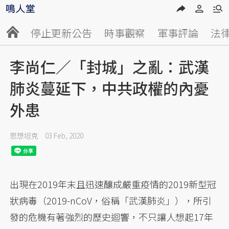
停止更新公告
時事觀察
軍事評論
法
李尚仁／「封城」之亂：武漢
肺炎蔓延下，中共政權的內憂
外患
思想坦克
03 Feb, 2020
出現在2019年末且迅速釀成嚴重疫情的2019新型冠
狀病毒（2019-nCoV，俗稱「武漢肺炎」），所引
發的危機有著強烈的歷史迴響，不只讓人想起17年