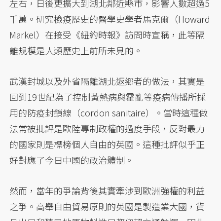
左右，日後更擴大到湖北鄰近縣市，影響人數超過5
千萬。研究檢疫歷史的醫學史學者馬克爾（Howard
Markel）在接受《紐約時報》訪問時宣稱，此等隔
離規模是人類歷史上前所未見的。
武漢封城以及外省隔離湖北返鄉者的做法，其實是
回到19世紀為了控制黃熱病與霍亂等疫病傳播所採
用的防疫封鎖線（cordon sanitaire）。當時這種做
法常被批評是歐陸專制政權的過度手段，反對最力
的國家則是標榜個人自由的英國。這種批評似乎正
好對應了今日中國的政治體制。
然而，當年的爭論背後其實牽涉到歐洲強權的利益
之爭。高舉自由貿易原則的英國是製造業大國，貨