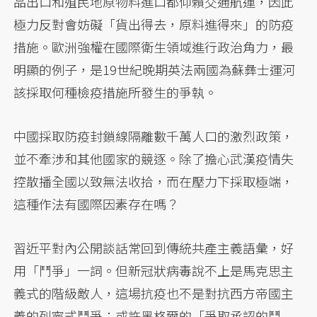
品出口和殖民地原物料進口都仰賴交通航運，因此
極力反對會妨礙「貨出得去，原料進得來」的防疫
措施。歐洲強權在國際衛生領域進行政治角力，最
明顯的例子，是19世紀晚期英法兩國為蘇彝士運河
該採取何種檢疫措施所發生的爭執。
中國採取防疫封鎖線隔離數千萬人口的激烈政策，
並不牽涉和其他國家的競逐。除了擔心武漢疫情失
控散播全國以致無法收拾，而在壓力下採取極端，
這種作法有國際因素存在嗎？
習近平對內公開談話常回到傳統共產主義語彙，好
用「鬥爭」一詞。但新冠狀病毒說不上是馬克思主
義式的階級敵人，這場抗疫也不是對抗西方帝國主
義的列寧式鬥爭；或許黑格爾的「爭取承認的鬥