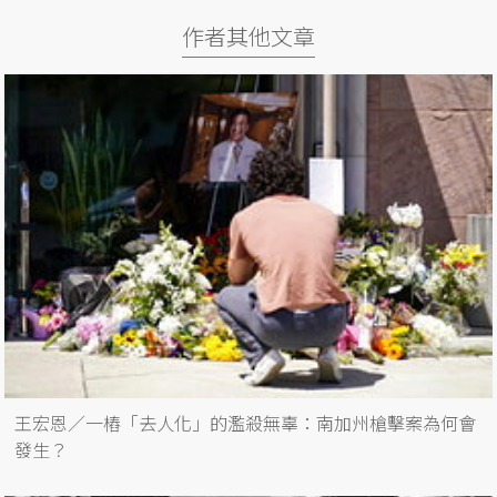
作者其他文章
王宏恩／一樁「去人化」的濫殺無辜：南加州槍擊案為何會
發生？