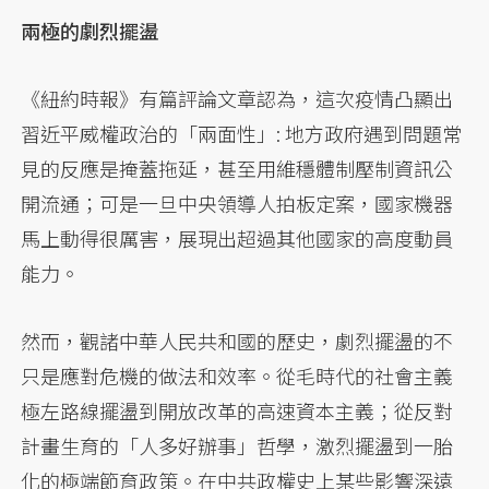
兩極的劇烈擺盪
《紐約時報》有篇評論文章認為，這次疫情凸顯出
習近平威權政治的「兩面性」: 地方政府遇到問題常
見的反應是掩蓋拖延，甚至用維穩體制壓制資訊公
開流通；可是一旦中央領導人拍板定案，國家機器
馬上動得很厲害，展現出超過其他國家的高度動員
能力。
然而，觀諸中華人民共和國的歷史，劇烈擺盪的不
只是應對危機的做法和效率。從毛時代的社會主義
極左路線擺盪到開放改革的高速資本主義；從反對
計畫生育的「人多好辦事」哲學，激烈擺盪到一胎
化的極端節育政策。在中共政權史上某些影響深遠