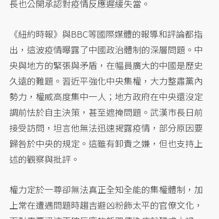
長也公開承認對疫情反應遲緩失當。
《紐約時報》與BBC等國際媒體的報導和評論都指
出，這波疫情曝露了中國政治體制的深層問題。中
央與地方的緊張與矛盾，在幅員廣大的中國是歷史
久遠的難題。習近平強化中央集權，大力整肅黨內
勢力，權威高度集中一人；地方政府在中央還沒定
調前怯於自主決策，甚至遮掩問題。武漢市長日前
接受訪問，坦言他無法迅速揭露疫情，部分原因要
歸咎於中央的規定。這雖有卸責之嫌，但也支持上
述的觀察與批評。
權力定於一尊卻無法真正全知全能的集權體制，加
上常在遭遇問題時趨吉避凶粉飾太平的官僚文化，