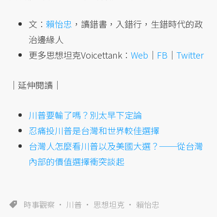
文：
賴怡忠
，讀錯書，入錯行，生錯時代的政
治邊緣人
更多思想坦克Voicettank：
Web
｜
FB
｜
Twitter
｜延伸閱讀｜
川普要輸了嗎？別太早下定論
忍痛投川普是台灣和世界較佳選擇
台灣人怎麼看川普以及美國大選？──從台灣
內部的價值選擇衝突談起
時事觀察
川普
思想坦克
賴怡忠