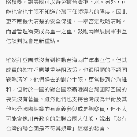
略模糊，讓美國可以避免被台灣拖下水。另外，可
能也會也主張不知道台灣下任領導者的態度，因此
更不應提供清楚的安全保證，一舉否定戰略清晰。
而當管理衝突成為重中之重，鼓勵兩岸展開軍事互
信談判就會是新重點。
雖然拜登團隊沒有到推動台海兩岸軍事互信，但其
成員的確在呼應雙重嚇阻政策，也很明顯的不認同
戰略清晰。他們過去的對台主張，更常提到台海維
和，但對於中國的對台國際霸凌與台灣國際空間的
喪失沒有著墨。雖然他們也支持台灣成為世衛及其
他部分國際組織的有意義參與或是觀察員，但不太
可能會像川普政府的駐聯合國大使般，說出「沒有
台灣的聯合國是不符其規章」這樣的發言。