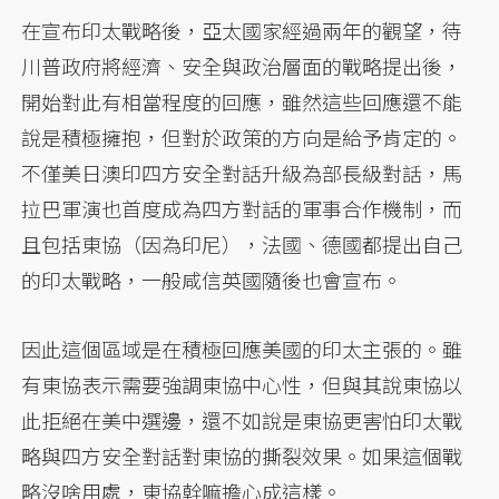
在宣布印太戰略後，亞太國家經過兩年的觀望，待
川普政府將經濟、安全與政治層面的戰略提出後，
開始對此有相當程度的回應，雖然這些回應還不能
說是積極擁抱，但對於政策的方向是給予肯定的。
不僅美日澳印四方安全對話升級為部長級對話，馬
拉巴軍演也首度成為四方對話的軍事合作機制，而
且包括東協（因為印尼），法國、德國都提出自己
的印太戰略，一般咸信英國隨後也會宣布。
因此這個區域是在積極回應美國的印太主張的。雖
有東協表示需要強調東協中心性，但與其說東協以
此拒絕在美中選邊，還不如說是東協更害怕印太戰
略與四方安全對話對東協的撕裂效果。如果這個戰
略沒啥用處，東協幹嘛擔心成這樣。