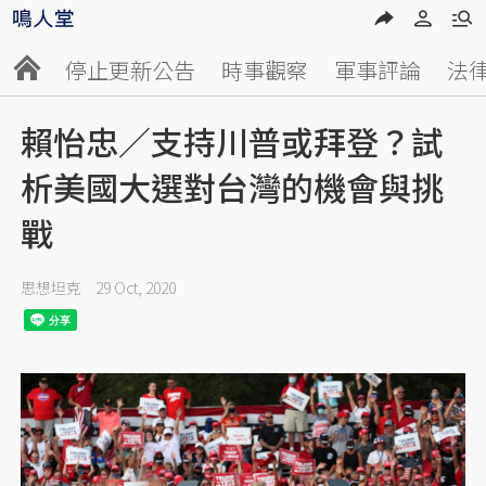
停止更新公告
時事觀察
軍事評論
法
賴怡忠／支持川普或拜登？試
析美國大選對台灣的機會與挑
戰
思想坦克
29 Oct, 2020