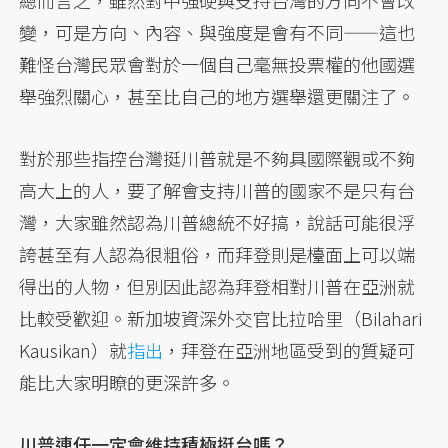
變，可是方向、內容、與強度是會有不同——這也
難怪台灣民眾會對於一個自己毫無投票權的他國選
舉強烈關心，甚至比自己的地方選舉還更關注了。
對於那些指控台灣挺川普就是不夠具國際觀或不夠
高大上的人，要了解會支持川普的國家不是只有台
灣，大家雖然認為川普總統不好搞，說話可能很浮
誇甚至有人認為很粗俗，而拜登則是檯面上可以端
得出的人物，但別因此認為拜登相對川普在亞洲就
比較受歡迎。新加坡資深外交官比拉哈里（Bilahari
Kausikan）就
指出
，拜登在亞洲地區受到的質疑可
能比大家明瞭的更深許多。
川普連任一定會維持積極挺台嗎？