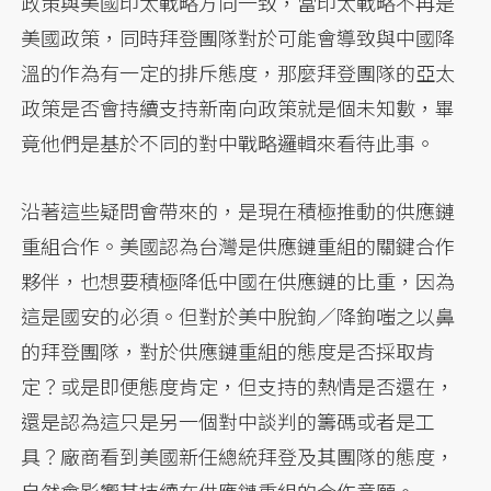
政策與美國印太戰略方向一致，當印太戰略不再是
美國政策，同時拜登團隊對於可能會導致與中國降
溫的作為有一定的排斥態度，那麼拜登團隊的亞太
政策是否會持續支持新南向政策就是個未知數，畢
竟他們是基於不同的對中戰略邏輯來看待此事。
沿著這些疑問會帶來的，是現在積極推動的供應鏈
重組合作。美國認為台灣是供應鏈重組的關鍵合作
夥伴，也想要積極降低中國在供應鏈的比重，因為
這是國安的必須。但對於美中脫鉤／降鉤嗤之以鼻
的拜登團隊，對於供應鏈重組的態度是否採取肯
定？或是即便態度肯定，但支持的熱情是否還在，
還是認為這只是另一個對中談判的籌碼或者是工
具？廠商看到美國新任總統拜登及其團隊的態度，
自然會影響其持續在供應鏈重組的合作意願。