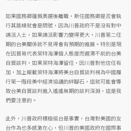
如果國務卿蓬佩奧選後離職，新任國務卿是否會執
行其路線就會是問號，因為川普政府不是沒有對中
鴿派人士，如果鴿派影響力變得更大，川普第二任
期的台美關係就不見得會有預期的進展。特別是現
在因貿易代表萊特海澤個人態度而遲滯不前的台美
自貿談判，如果萊特海澤留任，因川普對他信任有
加，加上報載萊特海澤將美台自貿談判視為中國履
行第一階段美中經濟協議的絆腳石，這就可能會導
致台美自貿談判進入遙遙無期的談判深淵，這是我
們要注意的。
此外，川普政府積極挺台是事實，台灣對美國的友
台作為也多感激在心，但川普的美國政府在國際事