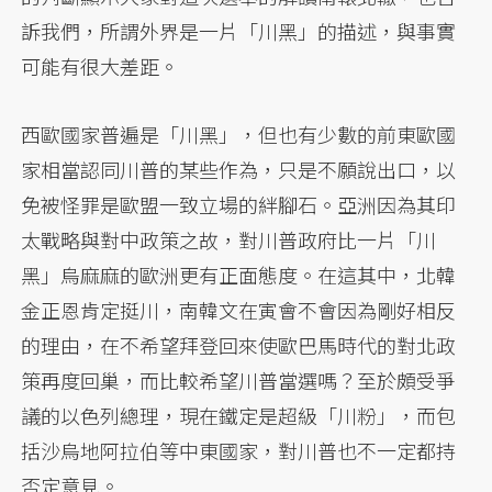
訴我們，所謂外界是一片「川黑」的描述，與事實
可能有很大差距。
西歐國家普遍是「川黑」，但也有少數的前東歐國
家相當認同川普的某些作為，只是不願說出口，以
免被怪罪是歐盟一致立場的絆腳石。亞洲因為其印
太戰略與對中政策之故，對川普政府比一片「川
黑」烏麻麻的歐洲更有正面態度。在這其中，北韓
金正恩肯定挺川，南韓文在寅會不會因為剛好相反
的理由，在不希望拜登回來使歐巴馬時代的對北政
策再度回巢，而比較希望川普當選嗎？至於頗受爭
議的以色列總理，現在鐵定是超級「川粉」，而包
括沙烏地阿拉伯等中東國家，對川普也不一定都持
否定意見。