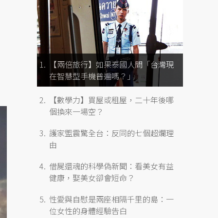
【兩倍旅行】如果泰國人問「台灣現
在智慧型手機普遍嗎？」
【數學力】買屋或租屋，二十年後哪
個換來一場空？
護家盟震驚全台：反同的七個超爛理
由
借屍還魂的科學偽新聞：看美女有益
健康，娶美女卻會短命？
性愛與自慰是兩座相隔千里的島：一
位女性的身體經驗告白