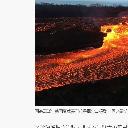
圖為2018年美國夏威夷基拉韋亞火山噴發。 圖／歐
至於偏酸性的岩漿，則因為岩漿太不容易