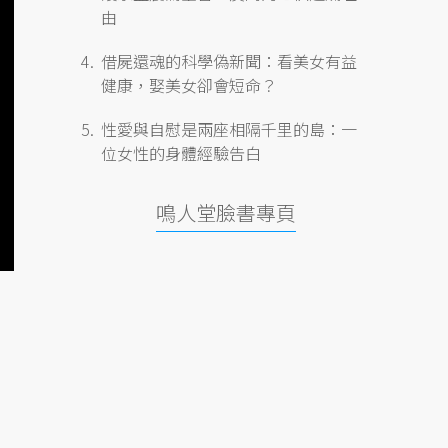
由
借屍還魂的科學偽新聞：看美女有益
健康，娶美女卻會短命？
性愛與自慰是兩座相隔千里的島：一
位女性的身體經驗告白
鳴人堂臉書專頁