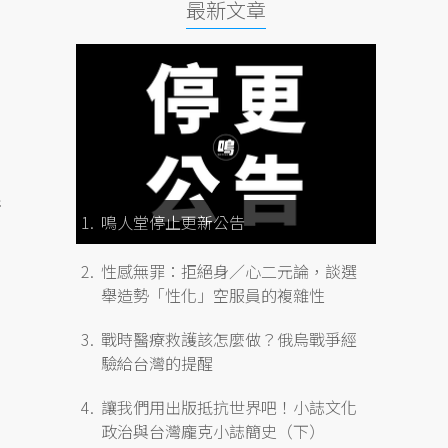
最新文章
影
鳴人堂停止更新公告
性感無罪：拒絕身／心二元論，談選
舉造勢「性化」空服員的複雜性
戰時醫療救護該怎麼做？俄烏戰爭經
驗給台灣的提醒
讓我們用出版抵抗世界吧！小誌文化
，
政治與台灣龐克小誌簡史（下）