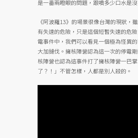
是一番兩瞪眼的問題，跟噴多少口水是沒
《阿波羅13》的場景很像台灣的現狀，
有失速的危險，只是這個短暫失速的危險
電事件中，我們可以看見一個極為怪異的
大加撻伐。擁核陣營認為這一次的停電剛
核陣營也認為這事件打了擁核陣營一巴掌
了？！」不管怎樣，人都是別人殺的。