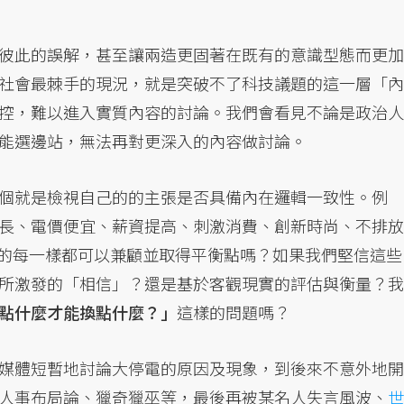
彼此的誤解，甚至讓兩造更固著在既有的意識型態而更加
社會最棘手的現況，就是突破不了科技議題的這一層「內
控，難以進入實質內容的討論。我們會看見不論是政治人
能選邊站，無法再對更深入的內容做討論。
個就是檢視自己的的主張是否具備內在邏輯一致性。例
長、電價便宜、薪資提高、刺激消費、創新時尚、不排放
真的每一樣都可以兼顧並取得平衡點嗎？如果我們堅信這些
所激發的「相信」？還是基於客觀現實的評估與衡量？我
點什麼才能換點什麼？」
這樣的問題嗎？
媒體短暫地討論大停電的原因及現象，到後來不意外地開
人事布局論、獵奇獵巫等，最後再被某名人失言風波、
世