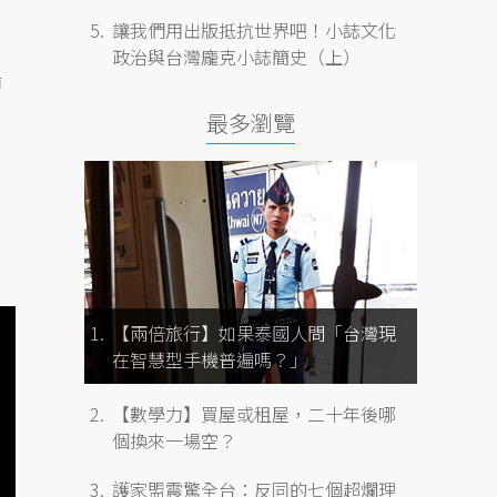
讓我們用出版抵抗世界吧！小誌文化
政治與台灣龐克小誌簡史（上）
船
最多瀏覽
【兩倍旅行】如果泰國人問「台灣現
在智慧型手機普遍嗎？」
【數學力】買屋或租屋，二十年後哪
個換來一場空？
護家盟震驚全台：反同的七個超爛理