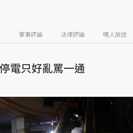
察
軍事評論
法律評論
鳴人放送
停電只好亂罵一通