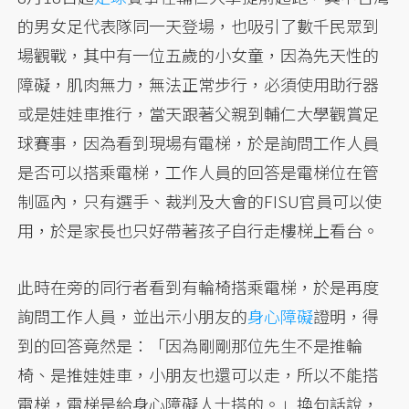
的男女足代表隊同一天登場，也吸引了數千民眾到
場觀戰，其中有一位五歲的小女童，因為先天性的
障礙，肌肉無力，無法正常步行，必須使用助行器
或是娃娃車推行，當天跟著父親到輔仁大學觀賞足
球賽事，因為看到現場有電梯，於是詢問工作人員
是否可以搭乘電梯，工作人員的回答是電梯位在管
制區內，只有選手、裁判及大會的FISU官員可以使
用，於是家長也只好帶著孩子自行走樓梯上看台。
此時在旁的同行者看到有輪椅搭乘電梯，於是再度
詢問工作人員，並出示小朋友的
身心障礙
證明，得
到的回答竟然是：「因為剛剛那位先生不是推輪
椅、是推娃娃車，小朋友也還可以走，所以不能搭
電梯，電梯是給身心障礙人士搭的。」換句話說，