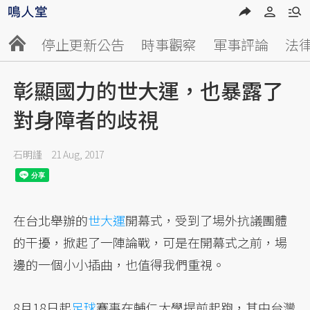
停止更新公告
時事觀察
軍事評論
法
彰顯國力的世大運，也暴露了
對身障者的歧視
石明謹
21 Aug, 2017
在台北舉辦的
世大運
開幕式，受到了場外抗議團體
的干擾，掀起了一陣論戰，可是在開幕式之前，場
邊的一個小小插曲，也值得我們重視。
8月18日起
足球
賽事在輔仁大學提前起跑，其中台灣