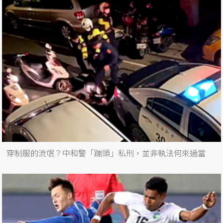
穿制服的流氓？中和警「踹頭」私刑，並非執法何來過當