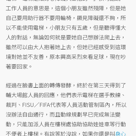
工作人員的意思是，這個小朋友雖然殘障，但是她
自己要用助行器不要用輪椅，顯見障礙還不夠，所
以不能使用電梯，小朋友只有五歲，但是聽得懂大
人的對話，無論如何就是要她自己想辦法爬上去，
雖然可以由大人抱著她上去，但她已經感受到這環
境對她並不友善，原本興高采烈來看足球，現在吵
著要回家。
經過在臉書上面的轉傳發酵，終於在第三天得到了
輔大場館人員的回應，他們表示電梯在選手教練、
裁判、FISU／FIFA代表等人員活動管制區內，所以
沒辦法自由通行，而且動線規劃早已完成無法變
動，只能加派人員在樓梯處協助協助娃娃車等行動
不便者上樓梯。有說等於沒說，如果你還是叫
身心