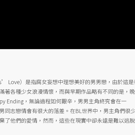
s’ Love）是指腐女妄想中理想美好的男男戀，由於這是
滿著各種少女浪漫情懷，而與早期作品略有不同的是，晚
py Ending，無論過程如何艱辛，男男主角終究會在一
男同志戀情會有很大的落差。在BL世界中，男主角們很
棄了他們的愛情，然而，這些在現實中卻永遠是難以逃脫