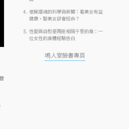
借屍還魂的科學偽新聞：看美女有益
健康，娶美女卻會短命？
性愛與自慰是兩座相隔千里的島：一
位女性的身體經驗告白
鳴人堂臉書專頁
發
少