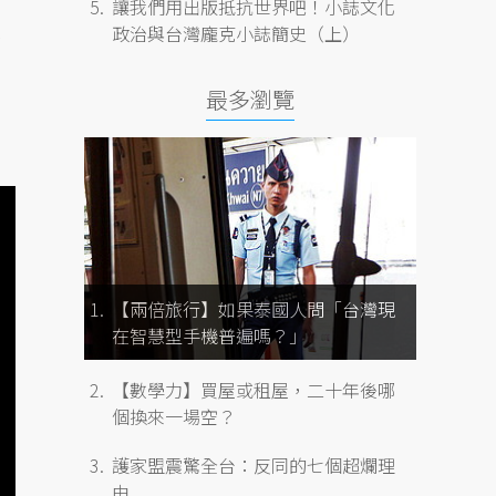
讓我們用出版抵抗世界吧！小誌文化
政治與台灣龐克小誌簡史（上）
最多瀏覽
【兩倍旅行】如果泰國人問「台灣現
在智慧型手機普遍嗎？」
【數學力】買屋或租屋，二十年後哪
個換來一場空？
護家盟震驚全台：反同的七個超爛理
由