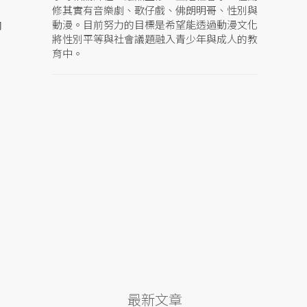
修其實有音樂劇、歌仔戲、佛朗明哥、性別與
動漫。目前努力的目標是希望能透過動漫文化
即
將性別平等與社會議題融入青少年與成人的教
育中。
最新文章