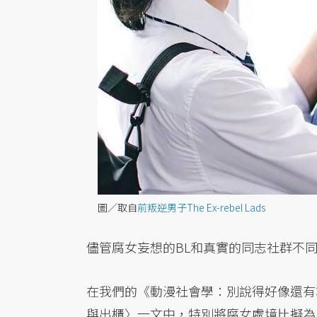
圖／取自
前叛逆男子The Ex-rebel Lads
儘管腐女妄想的BL和真實的同志社群不
在我們的《動漫社會學：別說得好像還有
與出櫃〉一文中，特別將腐女處境比擬為