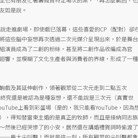
至也有朋友忙著籌錢買特定場次的票，「再怎麼窮困，也
友如是說。
小說走進劇場，即使戲已落幕，這些喜愛的CP（配對）卻
將這些腦中妄想再次透過二次元媒介呈現出來，於是舞台
組演員成為了二創的粉絲，甚至將二創作品收編成為官
迴響，並模糊了文化生產者與消費者的界線，形成了一種
齣戲及其延伸創作，領著觀眾從二次元走到二點五次
本終究還是被認為是種妄想，還不能說是三次元（真實世
uTube上看到彩蛋場（是的，我只能看YouTube，因為
），得知替雷東主婚的是真正的牧師，而且是接納同志族
～然後已經哭慘了的小安，居然還在講婚禮賀詞時偷渡了
——最大尖叫聲！而就是這一刻，所有觀眾的尖叫聲都象