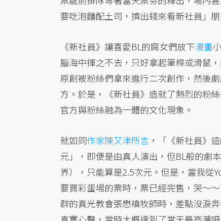
票處前排隊等著當天票劵的釋出，場內甚
要吃泡麵配土司，擠出錢來看新社員」朋
《新社員》讓喜愛BL的腐女們放下
漫畫
腦海中揮之不去，只好拿起筆桿或滑鼠，
原創被粉絲們拿來進行二次創作，然後劇
方。於是，《新社員》造就了熱烈的粉絲
官方與粉絲融為一體的文化現象。
就如同
作家陳又津所言
，「《新社員》這
元」，即便是由真人演出，但BL般的劇
界），只能算是2.5次元。但是，當我從Yo
要買彩蛋場的票時，票已經完售，哭～～
群的真光教會張懋禛牧師時，差點沒淚奔
真實心聲，當時大概達到了當天最高潮吧