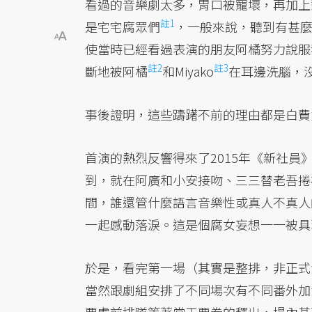
看過的音樂劇太多，胃口被寵壞，再加上
註1
是宅宅腐眾們
，一般來說，聽到有甚
使當時已經看過表演的朋友阿橘努力說服
註2
註3
斷地被阿橘
和Miyako
在耳邊洗腦，
事後證明，這些躊躇不前的理由都是白費
首演的熱烈反響得來了2015年《新社
到，就在阿廣和小安接吻、三三替老吾捲
間，誰還管什麼語言音樂性或真人不真人
一起感動落淚。這是個腐女妄想一一被具
於是，看完第一場（其實是整排，非正式
當然跟劇組安排了不同場次有不同番外加