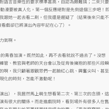
對語言音樂性的要求標準甚高，自認為頗難搞；二來只要
麼動漫要被真人化，第一個反應絕對是先倒退個三步吧！
我跟她一起去看二刷，但我還是遲疑了（結果後來只能不
沒看戲卻已將演出內容牢記在心了）。
力氣啊。
員》的青春加演。既然如此，再不去看就說不過去了。沒想
褲管、教官與老師的天台會以及從背後擁抱的那些片段瞬
的啊，我只顧著跟觀眾們一起臉紅心跳、興奮尖叫、甚至
現化的時刻，怎能不激動呢！
演出），我居然馬上萌生想看第二次、第三次的念頭，這
演有很大的關係。而走進戲院時，看到場外有很多人在售