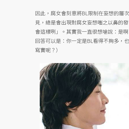
因此，腐女會刻意將BL限制在妄想的層
見，總是會出現對腐女妄想嗤之以鼻的發
會這樣咧」。其實我一直很想嗆說：是啊
回答可以是：你一定是BL看得不夠多，
寫實呢？）