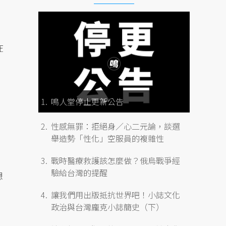
在
鳴人堂停止更新公告
性感無罪：拒絕身／心二元論，談選
舉造勢「性化」空服員的複雜性
戰時醫療救護該怎麼做？俄烏戰爭經
驗給台灣的提醒
想
讓我們用出版抵抗世界吧！小誌文化
政治與台灣龐克小誌簡史（下）