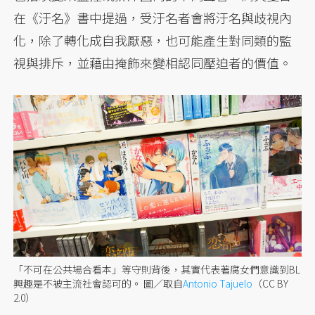
在《汙名》書中提過，受汙名者會將汙名與歧視內
化，除了轉化成自我厭惡，也可能產生對同類的監
視與排斥，並藉由掩飾來變相認同壓迫者的價值。
「不可在公共場合看本」等守則背後，其實代表著腐女們意識到BL
興趣是不被主流社會認可的。 圖／
取自
Antonio Tajuelo
（CC BY
2.0）