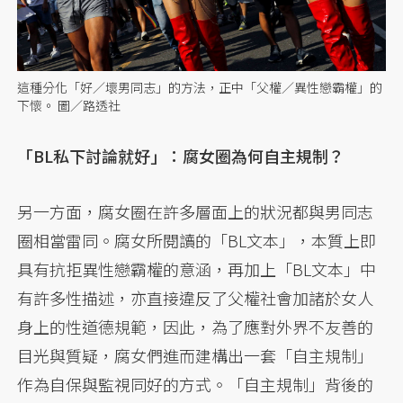
這種分化「好／壞男同志」的方法，正中「父權／異性戀霸權」的
下懷。 圖／路透社
「BL私下討論就好」：腐女圈為何自主規制？
另一方面，腐女圈在許多層面上的狀況都與男同志
圈相當雷同。腐女所閱讀的「BL文本」，本質上即
具有抗拒異性戀霸權的意涵，再加上「BL文本」中
有許多性描述，亦直接違反了父權社會加諸於女人
身上的性道德規範，因此，為了應對外界不友善的
目光與質疑，腐女們進而建構出一套「自主規制」
作為自保與監視同好的方式。「自主規制」背後的