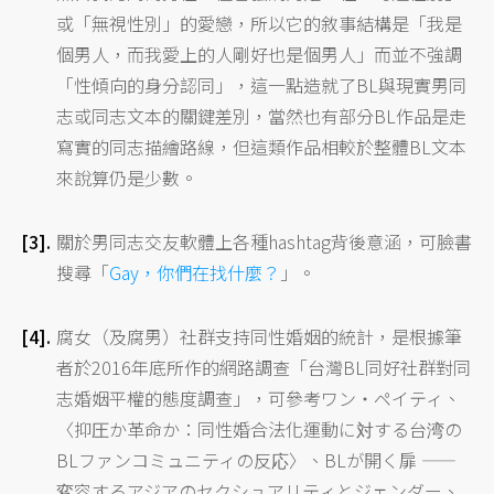
或「無視性別」的愛戀，所以它的敘事結構是「我是
個男人，而我愛上的人剛好也是個男人」而並不強調
「性傾向的身分認同」，這一點造就了BL與現實男同
志或同志文本的關鍵差別，當然也有部分BL作品是走
寫實的同志描繪路線，但這類作品相較於整體BL文本
來說算仍是少數。
關於男同志交友軟體上各種hashtag背後意涵，可臉書
搜尋「
Gay，你們在找什麼？
」。
腐女（及腐男）社群支持同性婚姻的統計，是根據筆
者於2016年底所作的網路調查「台灣BL同好社群對同
志婚姻平權的態度調查」，可參考ワン・ペイティ、
〈抑圧か革命か：同性婚合法化運動に対する台湾の
BLファンコミュニティの反応〉、BLが開く扉 ——
変容するアジアのセクシュアリティとジェンダー、