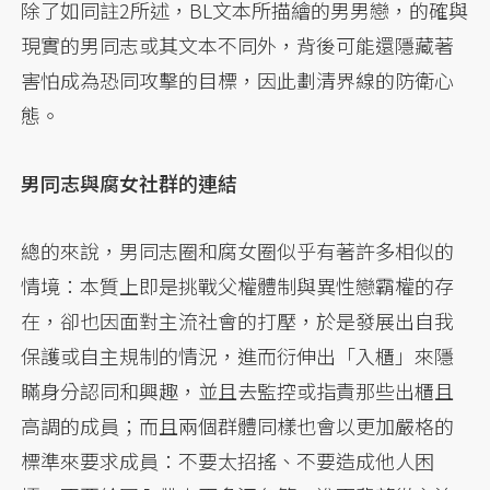
除了如同註2所述，BL文本所描繪的男男戀，的確與
現實的男同志或其文本不同外，背後可能還隱藏著
害怕成為恐同攻擊的目標，因此劃清界線的防衛心
態。
男同志與腐女社群的連結
總的來說，男同志圈和腐女圈似乎有著許多相似的
情境：本質上即是挑戰父權體制與異性戀霸權的存
在，卻也因面對主流社會的打壓，於是發展出自我
保護或自主規制的情況，進而衍伸出「入櫃」來隱
瞞身分認同和興趣，並且去監控或指責那些出櫃且
高調的成員；而且兩個群體同樣也會以更加嚴格的
標準來要求成員：不要太招搖、不要造成他人困