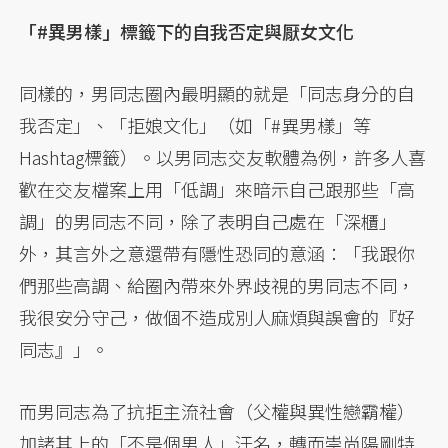
「#異男樣」標籤下的自我否定與厭女文化
同樣的，男同志圈內最明顯的就是「同志身分的自
我否定」、「拒娘文化」（如「#異男樣」等
Hashtag標籤）。以男同志交友軟體為例，許多人喜
歡在交友檔案上用「低調」來暗示自己跟那些「高
調」的男同志不同，除了表明自己處在「深櫃」
外，其言外之意還帶有隱性恐同的意涵：「我跟你
們那些高調、給圈內帶來外界歧視的男同志不同，
我很安分守己，做個不造成別人麻煩與誤會的『好
同志』」。
而男同志為了抗拒主流社會（父權與異性戀霸權）
加諸其上的「不是個男人」汙名，轉而崇尚陽剛特