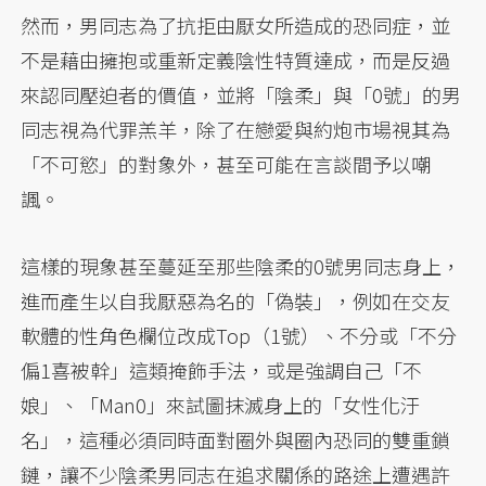
然而，男同志為了抗拒由厭女所造成的恐同症，並
不是藉由擁抱或重新定義陰性特質達成，而是反過
來認同壓迫者的價值，並將「陰柔」與「0號」的男
同志視為代罪羔羊，除了在戀愛與約炮市場視其為
「不可慾」的對象外，甚至可能在言談間予以嘲
諷。
這樣的現象甚至蔓延至那些陰柔的0號男同志身上，
進而產生以自我厭惡為名的「偽裝」，例如在交友
軟體的性角色欄位改成Top（1號）、不分或「不分
偏1喜被幹」這類掩飾手法，或是強調自己「不
娘」、「Man0」來試圖抹滅身上的「女性化汙
名」，這種必須同時面對圈外與圈內恐同的雙重鎖
鏈，讓不少陰柔男同志在追求關係的路途上遭遇許