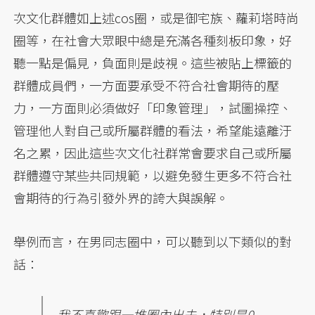
次文化群體如上述cos圈，或是御宅族、蘿莉塔時尚
圈等，在社會大眾眼中總是充滿各種刻板印象，好
聽一點是偏見，負面則是歧視。這些被貼上標籤的
群體成員們，一方面要承受不符合社會期待的壓
力，一方面則必須做好「印象管理」，試圖操控、
管理他人對自己或所屬群體的看法，希望能遠離汙
名之累，因此這些次文化社群常會要求自己或所屬
群體遵守某些共同規範，以避免發生更多不符合社
會期待的行為引發外界的誇大與誤解。
舉例而言，在男同志圈中，可以聽到以下類似的對
話：
我不喜歡跟一堆圈內出去，特別是0