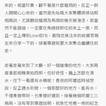
來的，相當珍貴，顧不著是什麼龍捐的，反正一群
人開開心心來的，當然是先吆喝大家集體排排站照
相再說，尤其聽說龍頭及馬頭前幾天被潑漆，那當
然不能錯過，一定要在馬總統卸任前來上一張，而
且一定上傳到Line或FB，跟殘念無法來的故鄉眾親
友來分享一下的，接著導遊就要大家集合繼續往前
走。
走著走著來到了大廳，好一個雄偉的地方，大家再
度拿起相機東拍西照，但好奇怪，牆上怎麼在滴
水，往下一看還有水桶呢！善良的阿嬤這時候想
說，反正遇水則發，一個那麼好的地方，能有水，
不僅象徵帶財，也象徵好運到。接著幾個阿嬤三三
兩兩，沒有等到導遊說明，就急忙地衝一旁的紀念