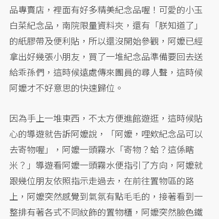
品專賣店，裡面有好多精美紀念品喔！可愛的小玉
白菜紀念品，南院限量資料夾，還有「朕知道了」
的紙膠帶及便利貼，所以還沒開始參觀，阿嬤已經
拿出好幾張小朋友，買了一堆紀念品準備要回去送
給乖孫們，這時候遠處傳來團員的尋人聲，這時候
阿嬤才不好意思的快速歸位。
因為手上一堆東西，不太方便進館遊逛，這時候貼
心的導遊就告訴阿嬤說，「阿嬤，哩欸紀念品可以
去寄物喔」，阿嬤一頭霧水「寄物？蛤？這係瞎
米？」導遊看阿嬤一頭霧水便指引了方向，阿嬤就
跟幾位朋友依照指示走過去，在前往置物區的路
上，阿嬤突然感覺到氣氛有點毛毛的，接著看到一
整排有著各式不同紋飾的置物櫃，阿嬤突然臉色鐵