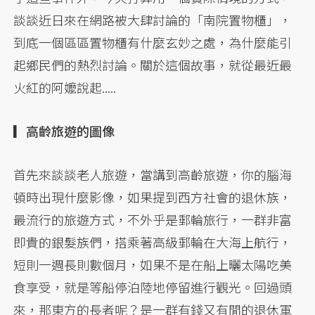
談談近日來在網路被大肆討論的「南院置物櫃」，
到底一個區區置物櫃有什麼玄妙之處，為什麼能引
起鄉民們的熱烈討論。關於這個故事，就從最近最
火紅的阿嬤說起.....
▎高齡旅遊的圖像
首先來談談老人旅遊，當講到高齡旅遊，你的腦海
頓時出現什麼影像，如果提到西方社會的退休族，
最流行的旅遊方式，不外乎是郵輪旅行，一群非富
即貴的銀髮族們，搭乘著高級郵輪在大海上航行，
短則一週長則數個月，如果不是在船上曬太陽吃美
食享受，就是等船停泊陸地停留進行觀光。回過頭
來，那東方的長者呢？是一群有錢又有閒的退休軍