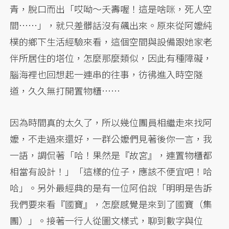
青，脫口而出「哎呦～夭壽喔！這是啥咪，死人空
間……」，就只差髒話沒有飆出來。原來從阿嬤純
樸的鄉下生活經驗來看，這個空間與設備跟她家老
伴所居住的塔位，怎麼那麼類似，因此有種障礙，
腦海裡也回想起一連串的往事，彷彿進入時空隧
道，久久無打開置物櫃……
因為時間真的太久了，所以幾位團員相繼走來找阿
嬤，不走過來還好，一群公嬤們見著後你一言，我
一語，調侃著「哈！果然是『故宮』，連置物櫃都
相當有設計！」「這樣的位子，應該不便宜吧！哈
哈」。另外最經典的是有一位阿伯說「明明是告訴
我們要來看『國寶』，怎麼感覺是來到了國寶（集
團）」。接著一行人從圖文樣式，聊到數字與位