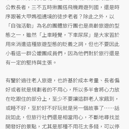
公教長者，三不五時揪團搭飛機周遊列國，還是時
序跟著大甲媽祖遶境的徒步老者？除此之外，以
「自強活動」為名的團體旅行團也是高齡旅遊的型
態之一，雖然「上車睡覺，下車尿尿」是大家習於
用來消遣這種旅遊型態的貶義之詞，但也不要因此
小看這一群公嬤團成員們，因為他們對於旅行還是
有一定的堅持與主張。
有鑒於過往老人旅遊，也許基於成本考量、長者偏
好或者就是規劃者的不用心，所以多半會將心力放
在吃跟住的部分上，至少不要讓這群老人家餓到，
或睡不好，至於好不好玩就是另一個故事了……話
說如此，但旅行社們還是相當用心，不斷地尋找並
開發好的景點，尤其是那種不用花太多錢，可以停