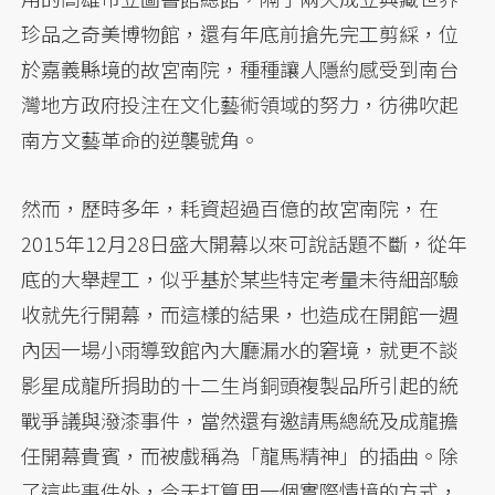
珍品之奇美博物館，還有年底前搶先完工剪綵，位
於嘉義縣境的故宮南院，種種讓人隱約感受到南台
灣地方政府投注在文化藝術領域的努力，彷彿吹起
南方文藝革命的逆襲號角。
然而，歷時多年，耗資超過百億的故宮南院，在
2015年12月28日盛大開幕以來可說話題不斷，從年
底的大舉趕工，似乎基於某些特定考量未待細部驗
收就先行開幕，而這樣的結果，也造成在開館一週
內因一場小雨導致館內大廳漏水的窘境，就更不談
影星成龍所捐助的十二生肖銅頭複製品所引起的統
戰爭議與潑漆事件，當然還有邀請馬總統及成龍擔
任開幕貴賓，而被戲稱為「龍馬精神」的插曲。除
了這些事件外，今天打算用一個實際情境的方式，