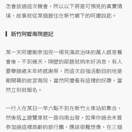
怎會放過這次機會，所以以下將是可預見的真實情
境，故事就從某個居住在新竹鄉下的阿嬤說起。
▎新竹阿嬤南院遊記
某一天阿嬤剛參加完一場充滿政治味的萬人感恩餐
會後，不到幾天，隔壁的鄰居就捎來好消息，有人
要舉辦歲末年終感謝祭，而這次自強活動目的地是
剛開幕的故宮南院，當然阿嬤看有這樣的好康，當
然立刻就報名。
一行人在某日一早六點不到在新竹火車站前集合，
然後搭上遊覽車就一路向南出發，如果你過去未曾
參加過這樣高齡的旅行團，應該很難想像，在三個