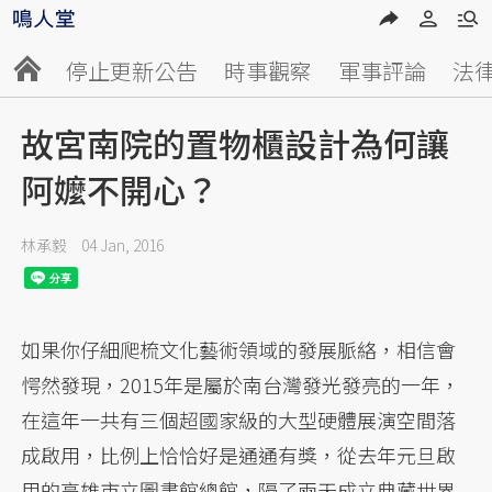
停止更新公告
時事觀察
軍事評論
法
故宮南院的置物櫃設計為何讓
阿嬤不開心？
林承毅
04 Jan, 2016
如果你仔細爬梳文化藝術領域的發展脈絡，相信會
愕然發現，2015年是屬於南台灣發光發亮的一年，
在這年一共有三個超國家級的大型硬體展演空間落
成啟用，比例上恰恰好是通通有獎，從去年元旦啟
用的高雄市立圖書館總館，隔了兩天成立典藏世界