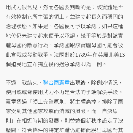
用武力很常見，然而各國要判斷的是：該實體是否
有效控制它所主張的領土，並建立起長久而穩固的
治理狀態。如果是，各國便可予以承認；如果這種
地位仍未建立起來便予以承認，幾乎等於是對該實
體母國的敵意行為，承認國跟該實體母國可能會彼
此宣戰或發動戰爭。法國對於1789年在英屬北美13
個殖民地宣布獨立後的過急承認即為一例。
不過二戰結束、
聯合國憲章
出現後，除例外情況，
使用或威脅使用武力不再是合法的爭端解決手段。
憲章透過「領土完整原則」將主權高捧，排除了國
家受到其他國家攻擊而消滅的風險。而「自決原
則」在相近時期的發展，則替這個新秩序設定了洩
壓閥，符合條件的特定群體仍能據此脫出母國對其