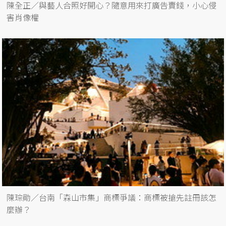
陳全正／與藝人合照好開心？隨意用來打廣告賣錢，小心侵
害肖像權
陳琮勛／台南「森山市集」商標爭議：商標被搶先註冊該怎
麼辦？