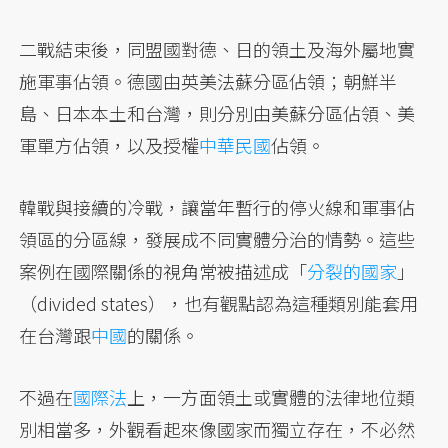
二戰結束後，同盟國對德、日的領土及海外屬地實
施軍事佔領。德國由英美法蘇分區佔領；朝鮮半
島、日本本土和台灣，則分別由美蘇分區佔領、美
軍單方佔領，以及授權
中華民國
佔領。
韓戰與接續的冷戰，讓當年暫行的停火線和軍事佔
領區的分區線，發展成不同實體分治的情勢。這些
案例在國際關係的視角常被描述成「
分裂的國家
」
（divided states），也有觀點認為這種類別能套用
在台灣跟
中國
的關係。
不過在
國際法
上，一方面領土或實體的法律地位類
別相當多，外觀看起來像國家而獨立存在，不必然