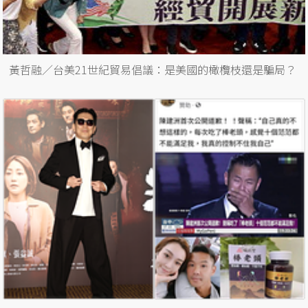
黃哲融／台美21世紀貿易倡議：是美國的橄欖枝還是騙局？