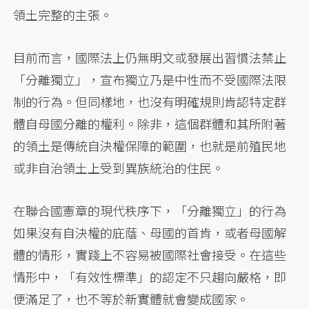
領土完整的主張。
目前而言，國際法上仍無明文或發展出習慣法禁止
「分離獨立」，宣布獨立乃是中性而不受國際法限
制的行為。但同樣地，也沒有明確規則肯認特定群
體自母國分離的權利。除非，這個群體和其所附著
的領土是傳統自決權保障的範圍，也就是前殖民地
或非自治領土上受到異族統治的住民。
在聯合國憲章的現代秩序下，「分離獨立」的行為
如果沒有自決權的庇蔭、母國的首肯，或者母國解
體的情形，實踐上不容易被國際社會接受。在這些
情形中，「有效性標準」的認定不只趨向嚴格，即
便滿足了，也不等於新實體就會變成國家。