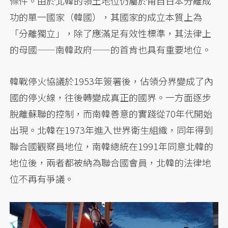
條件。由於北韓的領土地位仍屬於甫自日本分離成
功的單一國家（韓國），其國家的成立本質上為
「分離獨立」，除了應滿足有效性標準，其法律上
的母國——南韓政府——的首肯也具有重要地位。
韓戰停火協議於1953年簽署後，佔領分界變成了內
國的停火線，往後轉變成真正的國界。一方面逐步
脫離蘇聯的控制，而南韓善意的實踐從70年代開始
出現。北韓在1973年進入世界衛生組織，同年得到
聯合國觀察員地位，南韓總統在1991年同意北韓的
地位後，兩者都被納為聯合國會員，北韓的法律地
位不再有爭議。