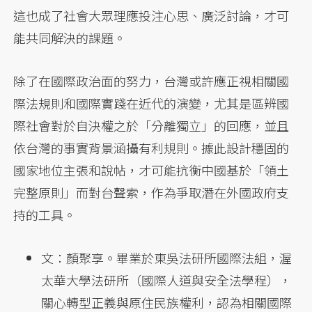
這也成了社會大眾理應投注心思、廣泛討論，才可
能共同解決的課題。
除了在國際政治面的努力，台灣或許應正視相關國
際法規則和國際實踐在近代的演變，尤其是區辨國
際社會對於自決權之於「分離獨立」的回應，並且
依台灣的事實背景涵攝有利規則。據此設計穩固的
國家地位主張和說帖，才可能抗衡中國基於「領土
完整原則」而對台聲索，作為爭取潛在外國政府支
持的工具。
文：顏聚享。畢業於東吳法研所國際法組，渥
太華大學法研所（國際人道與安全法學程），
關心轉型正義與原住民族權利，認為相關國際