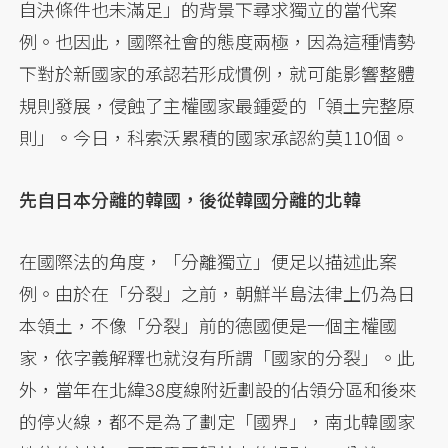
自決條件也未滿足」的背景下尋求獨立的當代案
例。也因此，國際社會的態度兩極，因為這種情勢
下對於新國家的承認若形成慣例，就可能影響整體
規則發展，侵蝕了主權國家最鍾愛的「領土完整原
則」。今日，科索沃累積的國家承認約莫110個。
先自日本分離的韓國，後從韓國分離的北韓
在國際法的角度，「分離獨立」便足以描述此案
例。由於在「分裂」之前，朝鮮半島法律上仍為日
本領土，不像「分裂」前的德國便是一個主權國
家，依字義解釋也就沒有所謂「國家的分裂」。此
外，當年在北緯38度線附近劃設的佔領分區和後來
的停火線，都不是為了劃定「國界」，南北韓國家