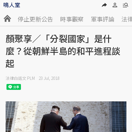
停止更新公告
時事觀察
軍事評論
法
顏聚享／「分裂國家」是什
麼？從朝鮮半島的和平進程談
起
法律白話文 PLM
23 Jul, 2018