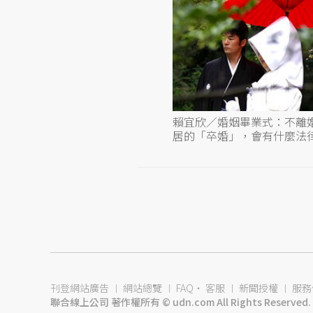
賴宜欣／婚姻畢業式：不離
居的「卒婚」，會有什麼法
刊登網站廣告
︱
網站總覽
︱
FAQ
‧
客服
︱
新聞授權
︱
服務
聯合線上公司 著作權所有 © udn.com All Rights Reserved.