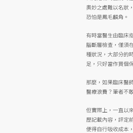
奧妙之處難以名狀
恐怕是鳳毛麟角。
有時當醫生由臨床
腦斷層檢查，僅須
種狀況，大部分的
足，只好當作買個
那麼，如果臨床醫
醫療浪費？筆者不
但實際上，一直以
歷記載內容，評定
便得自行吸收成本