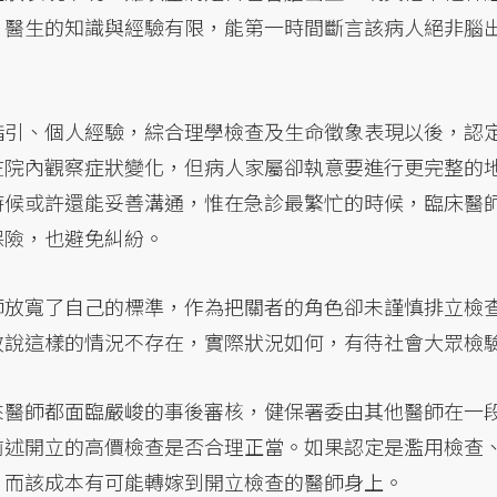
，醫生的知識與經驗有限，能第一時間斷言該病人絕非腦
指引、個人經驗，綜合理學檢查及生命徵象表現以後，認
在院內觀察症狀變化，但病人家屬卻執意要進行更完整的
時候或許還能妥善溝通，惟在急診最繁忙的時候，臨床醫
保險，也避免糾紛。
師放寬了自己的標準，作為把關者的角色卻未謹慎排立檢
敢說這樣的情況不存在，實際狀況如何，有待社會大眾檢
來醫師都面臨嚴峻的事後審核，健保署委由其他醫師在一
前述開立的高價檢查是否合理正當。如果認定是濫用檢查
，而該成本有可能轉嫁到開立檢查的醫師身上。