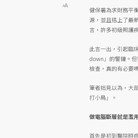
健保署為求財務平
源，並且搭上了最新
言，許多初級照護
此言一出，引起臨床
down」的警鐘。
檢查，真的有必要
筆者拙見以為，大
打小鳥」。
做電腦斷層就是濫
首先是初到醫院時