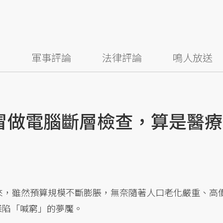
察
軍事評論
法律評論
鳴人放送
冒做電腦斷層檢查，算是醫療
以來，雖然預算規模不斷膨脹，無奈隨著人口老化嚴重、高
深陷「喊窮」的夢魘。