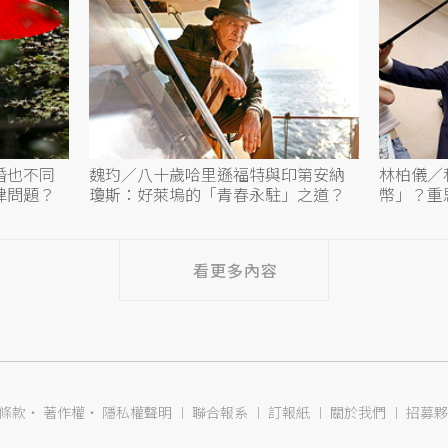
婚也不同
魏玓／八十歲哈里遜福特與印第安納
林柏儀／
律問題？
瓊斯：好萊塢的「青春永駐」之道？
幣」？重
看更多內容
條款
‧
著作權
‧
隱私權聲明
︱
聯合報系
︱
訂報紙
︱
關於我們
︱
招募夥