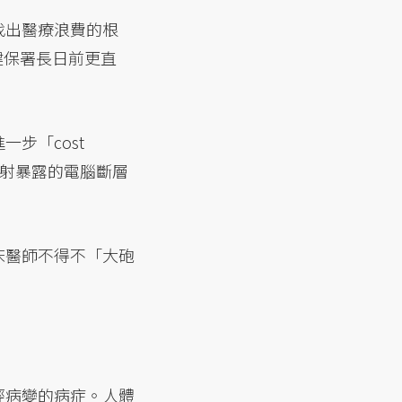
找出醫療浪費的根
健保署長日前更直
步「cost
輻射暴露的電腦斷層
床醫師不得不「大砲
經病變的病症。人體