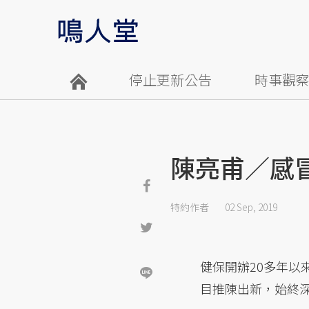
停止更新公告
時事觀
陳亮甫／感
特約作者
02 Sep, 2019
健保開辦20多年
目推陳出新，始終