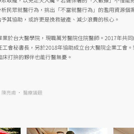
譁眾取寵，以免走火入魔。若健保署的「大數據」不僅能
分析民眾就醫行為，挑出「不當就醫行為」的濫用資源個
給予其協助，或許更是挽救破產、減少浪費的核心。
畢業於台大醫學院，現職萬芳醫院住院醫師。2017年共
任工會秘書長，另於2018年協助成立台大醫院企業工會
臨床打拚的夥伴也能行醫無憂。
陳亮甫
醫療議題