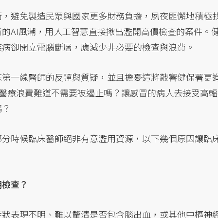
衡，避免製造民眾與國家更多財務負擔，夙夜匪懈地積極
的AI風潮，用人工智慧直接揪出濫開高價檢查的案件。
疾病卻開立電腦斷層，應減少非必要的檢查與浪費。
第一線醫師的反彈與質疑，並且擔憂這將敲響健保署更進一
但醫療浪費難道不需要被遏止嗎？讓感冒的病人去接受高
嗎？
部分時候臨床醫師絕非有意濫用資源，以下幾個原因讓臨
用檢查？
症狀表現不明、難以釐清是否包含腦出血，或其他中樞神