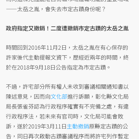
——太岳之胤，會失去市定古蹟身份呢？
政府指定又撤銷！二度遭撤銷市定古蹟的太岳之胤
時間回到2016年11月2日，太岳之胤在有心保存的
許家後代主動提報文資下，歷經近兩年的時間，終
於在2018年9月18日公告指定為市定古蹟。
不過，許宅部分所有權人未收到審議相關通知書以
陳述意見，因而向
文化部
進行訴願，彰化縣文化局
局長張雀芬認為行政程序確實有不完備之處，有違
行政程序法，若未來有官司時，文化局可能會敗
訴，遂於2019年3月11日
主動撤銷
原縣定古蹟的公
告，同日再次啟動古蹟審議程序而將許宅列作暫定