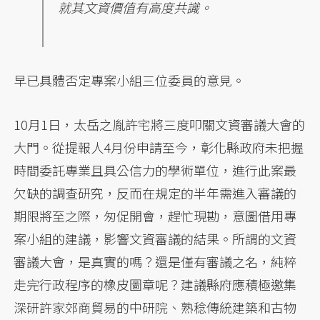
就其文資價值有高度共識。
早已具體否定專案小組三位委員的意見。
10月1日，太岳之胤許宅將三度叩關文資審議大會的
大門。從提報人4月份申請至今，彰化縣政府未把握
時間委託專業且具公信力的學術單位，進行此案最
欠缺的調查研究，反而在規定的半年需進入審議的
期限將至之際，匆促開會，趕忙現勘，意圖借用專
案小組的建議，影響文資審議的結果。所謂的文資
審議大會，是真實的嗎？還是僅有審議之名，純粹
走完行政程序的橡皮圖章呢？建議縣府應積極邀集
深研許家郊商貿易的中研院、熟稔傳統建築和古物