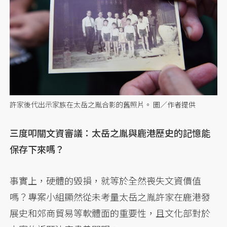
許家後代出示家族在太岳之胤合影的舊照片。 圖／作者提供
三度叩關文資審議：太岳之胤與鹿港歷史的記憶能
保存下來嗎？
事實上，硬體的毀損，就等於全然喪失文資價值
嗎？專案小組顯然從未考量太岳之胤許家在鹿港發
展史和郊商貿易等軟體面的重要性，且文化部對於