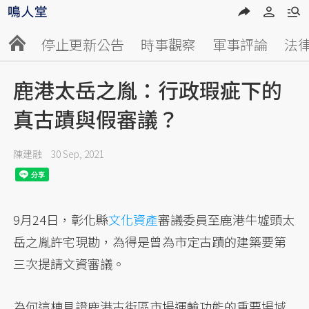
停止更新公告
時事觀察
軍事評論
法
鹿港太岳之胤：行政瑕疵下的
真古蹟與假審議？
陳建融
30 Sep, 2021
9月24日，彰化縣
文化資產
審議委員至鹿港牛墟頭太
岳之胤許宅現勘，為得是曾為市定古蹟的建築要第
三次提請文資審議。
為何這棟見證鹿港古街區市場運輸功能的重要場域