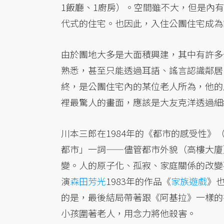
1飯廳、1廚房）。空間雖不大，但是內
代式的住宅。也因此，入住公團住宅成為
由於團地大多是大面積興建，其中有許多
熟悉，甚至只能透過耳語、謠言認識鄰居
終，是公團住宅內的某位老人所為，他的
裡最驚人的畫面，應該是大友克洋透過細
川本三郎在1984年的《都市的感受性
都市」一詞——儘管都市外貌（高樓大廈
變。人的原子化、孤寂、家庭關係的改變
演
森田芳光
1983年的作品《
家族遊戲
》
的是，最後結局帶著跟《阿基拉》一樣的
小孩圍著老人，用念力將他殺害。