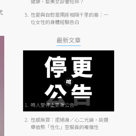
健康，娶美女卻會短命？
式
性愛與自慰是兩座相隔千里的島：一
位女性的身體經驗告白
最新文章
鳴人堂停止更新公告
性感無罪：拒絕身／心二元論，談選
舉造勢「性化」空服員的複雜性