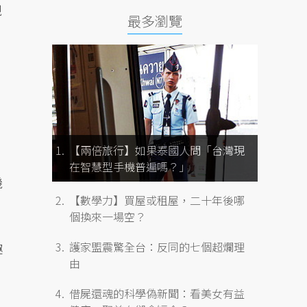
現
最多瀏覽
【兩倍旅行】如果泰國人問「台灣現
在智慧型手機普遍嗎？」
機
【數學力】買屋或租屋，二十年後哪
個換來一場空？
護家盟震驚全台：反同的七個超爛理
趣
由
借屍還魂的科學偽新聞：看美女有益