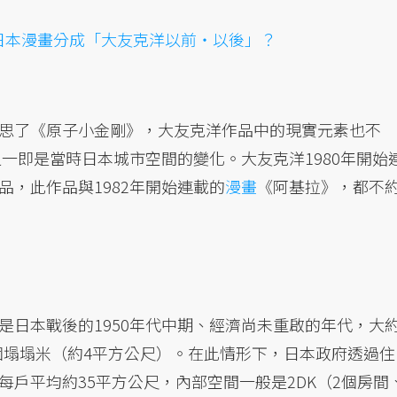
日本
漫畫分成「大友克洋以前・以後」？
思了《原子小金剛》，大友克洋作品中的現實元素也不
之一即是當時日本城市空間的變化。大友克洋1980年開始
品，此作品與1982年開始連載的
漫畫
《阿基拉》，都不
是日本戰後的1950年代中期、經濟尚未重啟的年代，大
個塌塌米（約4平方公尺）。在此情形下，日本政府透過住
戶平均約35平方公尺，內部空間一般是2DK（2個房間