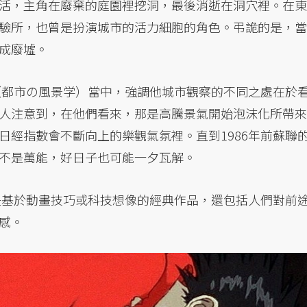
活，主角在廢棄的庭園裡挖洞，最後消逝在洞穴裡。在東
驗所，也曾是扮演城市的活力細胞的角色。弔詭的是，當
成廢墟。
》（都市の風景学）當中，強調他城市觀察的不同之處在於
人注意到，在他們看來，那是高騰景氣開始泡沫化所帶來
日經指數會不斷向上的樂觀氣氛裡。直到1986年前蘇聯
不是萬能，好日子也可能一夕瓦解。
是基於動畫技巧或科技想像的經典作品，還包括人們對前
感。