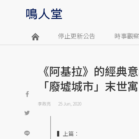
停止更新公告
時事觀
《阿基拉》的經典意
「廢墟城市」末世寓
李政亮
25 Jun, 2020
▍上篇：