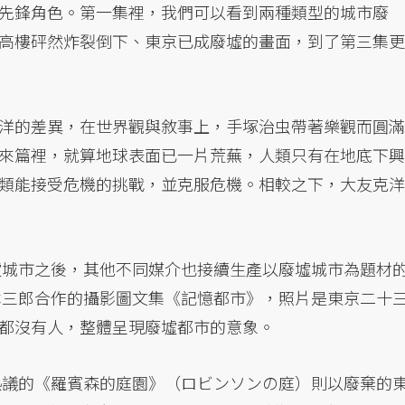
先鋒角色。第一集裡，我們可以看到兩種類型的城市廢
高樓砰然炸裂倒下、東京已成廢墟的畫面，到了第三集更
洋的差異，在世界觀與敘事上，手塚治虫帶著樂觀而圓滿
來篇裡，就算地球表面已一片荒蕪，人類只有在地底下興
類能接受危機的挑戰，並克服危機。相較之下，大友克洋
廢墟城市之後，其他不同媒介也接續生產以廢墟城市為題材
川本三郎合作的攝影圖文集《記憶都市》，照片是東京二十
都沒有人，整體呈現廢墟都市的意象。
熱議的《羅賓森的庭園》（ロビンソンの庭）則以廢棄的