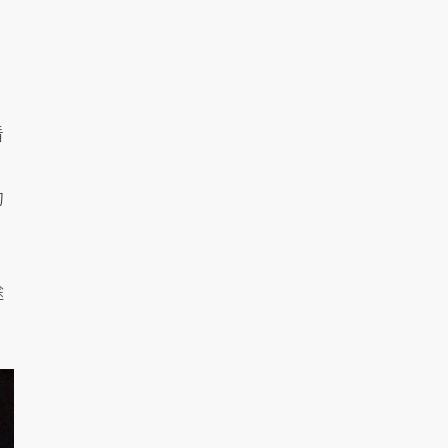
看
的
途