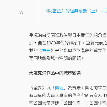
《阿基拉》的經典意義（上）：
手塚治虫從國際政治與日本責任的視角構
少，他在1980年代的作品中，重要元素
載的《
童夢
》是他邁向成熟階段的重要作
而同地觸及城市空間的問題。
大友克洋作品中的城市變遷
《童夢》以「
團地
」為背景，團地的來由
有四成的人每人享有的住宅空間只有2.5
宅公團大量興建「公團住宅」，公團住宅每