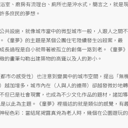
有浴室、廚房有流理台、廁所也是沖水式，簡言之，就是
許多庶民的夢想。
公共設施，就像城市當中的微型城市一般，人跟人之間不
。《童夢》的主題是某個公團住宅陸續發生凶殺案，最
成長過程是自小就帶著被孤立的創傷一路到老。《童夢》
緻的畫筆勾勒出建築物的高聳以及人的渺小。
》（都市の感受性）也注意到變異中的城市空間，提出「無
）越加增多，城市內在（人與人的連帶）卻越發微妙地轉
不但已是社會現實，也成為不少文化作品的題材，諸如導
也是以此為主題。《童夢》裡描述的就是類似的感覺，有
神秘色彩：當結尾揭露真兇為老人時，幾個在公園遊玩的