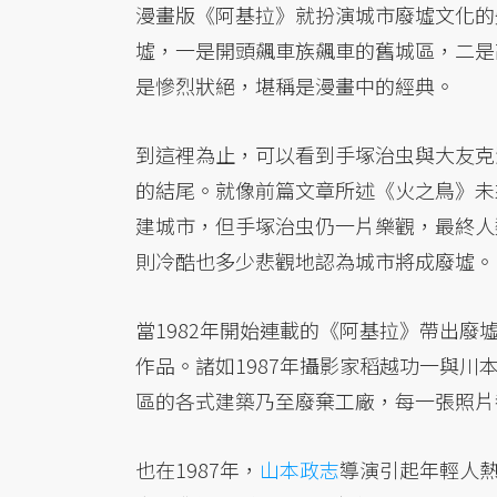
漫畫版《阿基拉》就扮演城市廢墟文化的
墟，一是開頭飆車族飆車的舊城區，二是
是慘烈狀絕，堪稱是漫畫中的經典。
到這裡為止，可以看到手塚治虫與大友克
的結尾。就像前篇文章所述《火之鳥》未
建城市，但手塚治虫仍一片樂觀，最終人
則冷酷也多少悲觀地認為城市將成廢墟。
當1982年開始連載的《阿基拉》帶出
作品。諸如1987年攝影家稻越功一與
區的各式建築乃至廢棄工廠，每一張照片
也在1987年，
山本政志
導演引起年輕人