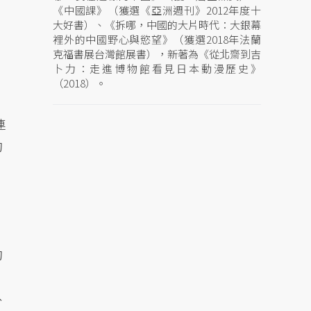
《中國課》（獲選《亞洲週刊》2012年度十
大好書）、《拆哪，中國的大片時代：大銀幕
裡外的中國野心與慾望》（獲選2018年法蘭
克福書展台灣館展書），新著為《從北齋到吉
卜力：走進博物館看見日本動漫歷史》
（2018）。
連
約
約
、