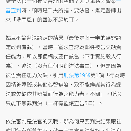
給予法官一個獨立審理的空間？尤其鐵路刺警案
一
審宣判
時，頓時是千夫所指，要法官、鑑定醫師出
來「洗門風」的聲浪不絕於耳。
姑且不論判決認定的結果（最後是將一審的無罪認
定改判有罪），當時一審法官認為鄭姓被告欠缺責
任能力，所以即便構成要件該當（下手實施殺人行
為）、違法（沒有任何阻卻違法事由），但是因為
被告責任能力欠缺，引用
刑法第19條
第1項「行為時
因精神障礙或其他心智缺陷，致不能辨識其行為違
法或欠缺依其辨識而行為之能力者，不罰」，所以
只能下無罪判決（一樣有監護宣告5年）。
依法審判是法官的天職，那為何只要判決結果跟社
會期待有所落差時，就一定是拿司法祭旗？判決和