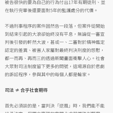
被告很快的要為自己的行為付出17年有期徒刑、並
在執行完畢後還要面對5年的監護處分的代價。
不過刑事程序的案件固然告一段落，但案件從開始
到結束引起的大浪卻始終沒有平息，無論從一審宣
判後引發的軒然大波，甚或一、二審對於精神鑑定
認定的差異、被害人家屬對最終判決刑度的怨懟，
都一而再、再而三的透過新聞畫面衝擊人心。社會
大眾對司法制度留下更多的問號，這場源自於悲劇
的訴訟程序，參與其中的每個人都是輸家。
司法 ≠ 合乎社會期待
首先必須談的是，當判決「逆風」時，我們能不能