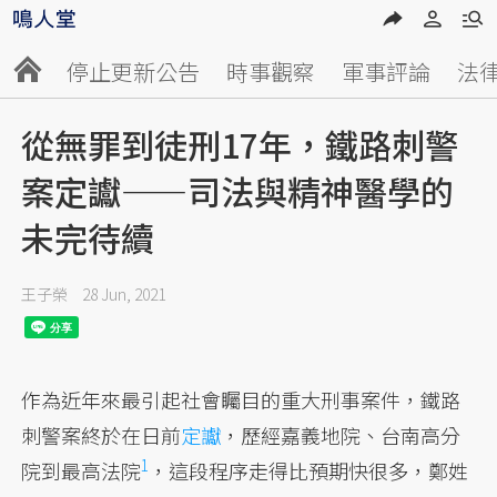
停止更新公告
時事觀察
軍事評論
法
從無罪到徒刑17年，鐵路刺警
案定讞——司法與精神醫學的
未完待續
王子榮
28 Jun, 2021
作為近年來最引起社會矚目的重大刑事案件，鐵路
刺警案終於在日前
定讞
，歷經嘉義地院、台南高分
1
院到最高法院
，這段程序走得比預期快很多，鄭姓