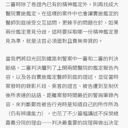
二審時除了卷證內已有的精神鑑定外，則再找成大
醫院實施鑑定。在這樣的案件中也會讓實施鑑定的
醫師到庭接受交互詰問，更棘手的問題在於，如果
兩份鑑定意見分歧，這時要採取哪一份精神鑑定意
見為準，就是法官必須面對且責無旁貸的。
當我們將目光回到鐵路刺警案中一審和二審的判決
脈絡，二審判決臚列了上開兩間醫院的鑑定報告內
容，以及各自實施鑑定醫師到庭的證述，並從當時
案發時的錄影片段、乘客的證言、被告遭到至制伏
後所表達的話語、距離案發時間最近的警詢筆錄內
容，來判斷鄭姓被告行兇時是知道自己的所作所為
（仍有辨識能力），也花了不少篇幅講述不採榮總
嘉義分院的理由——判決最重要的說理與做出決定