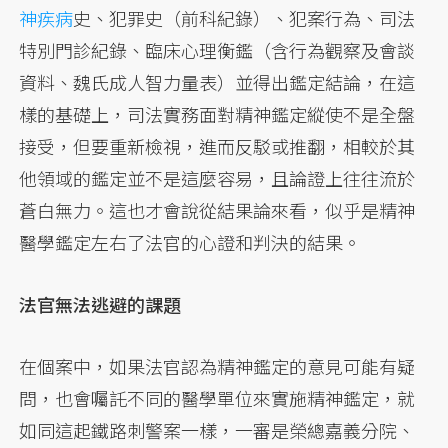
神疾病
史、犯罪史（前科紀錄）、犯案行為、司法
特別門診紀錄、臨床心理衡鑑（含行為觀察及會談
資料、魏氏成人智力量表）並得出鑑定結論，在這
樣的基礎上，司法實務面對精神鑑定縱使不是全盤
接受，但要重新檢視，進而反駁或推翻，相較於其
他領域的鑑定並不是這麼容易，且論證上往往流於
蒼白無力。這也才會說從結果論來看，似乎是精神
醫學鑑定左右了法官的心證和判決的結果。
法官無法逃避的課題
在個案中，如果法官認為精神鑑定的意見可能有疑
問，也會囑託不同的醫學單位來實施精神鑑定，就
如同這起鐵路刺警案一樣，一審是榮總嘉義分院、