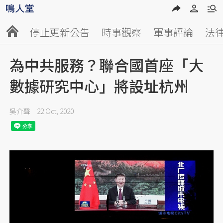
停止更新公告
時事觀察
軍事評論
法
為中共服務？聯合國首座「大
數據研究中心」將設址杭州
吳介聲
22 Oct, 2020