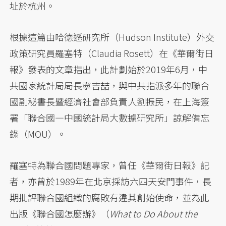
址於杭州。
根據這篇由哈德遜研究所（Hudson Institute）外交
政策研究員羅塞特（Claudia Rosett）在《華爾街日
報》發表的文章指出，此計劃始於2019年6月，中
共國家統計局局長寧吉喆，與中共指派多年的聯合
國副秘書長暨經濟社會部負責人劉振民，在上海簽
署「聯合國—中國統計局大數據研究所」諒解備忘
錄（MOU）。
羅塞特為聯合國問題專家，曾任《華爾街日報》記
者，亦曾於1989年在北京採訪六四天安門事件，長
期批評聯合國組織的腐敗有違其創始使命，並為此
出版《聯合國怎麼辦》（
What to Do About the