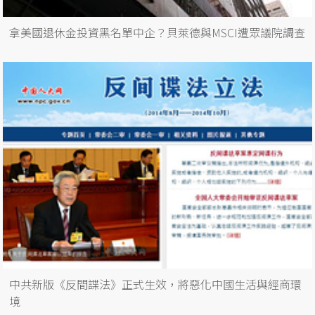
拿美國退休金投資黑名單中企？貝萊德與MSCI遭眾議院調查
中共新版《反間諜法》正式生效，將惡化中國生活與經商環
境