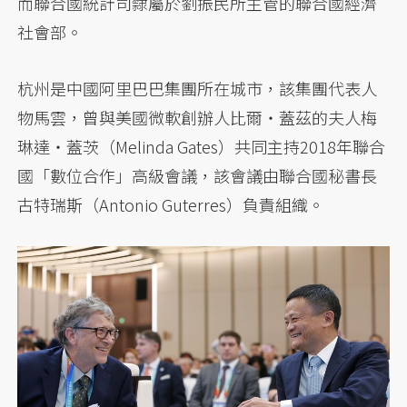
而聯合國統計司隸屬於劉振民所主管的聯合國經濟
社會部。
杭州是中國阿里巴巴集團所在城市，該集團代表人
物馬雲，曾與美國微軟創辦人比爾・蓋茲的夫人梅
琳達・蓋茨（Melinda Gates）共同主持2018年聯合
國「數位合作」高級會議，該會議由聯合國秘書長
古特瑞斯（Antonio Guterres）負責組織。