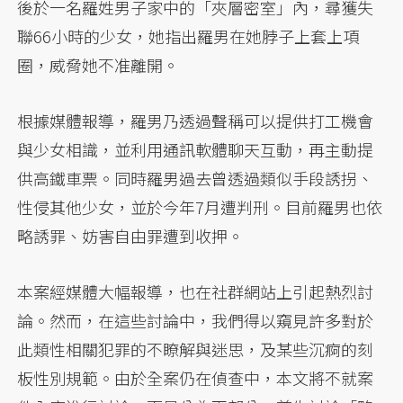
後於一名羅姓男子家中的「夾層密室」內，尋獲失
聯66小時的少女，她指出羅男在她脖子上套上項
圈，威脅她不准離開。
根據媒體報導，羅男乃透過聲稱可以提供打工機會
與少女相識，並利用通訊軟體聊天互動，再主動提
供高鐵車票。同時羅男過去曾透過類似手段誘拐、
性侵其他少女，並於今年7月遭判刑。目前羅男也依
略誘罪、妨害自由罪遭到收押。
本案經媒體大幅報導，也在社群網站上引起熱烈討
論。然而，在這些討論中，我們得以窺見許多對於
此類性相關犯罪的不瞭解與迷思，及某些沉痾的刻
板性別規範。由於全案仍在偵查中，本文將不就案