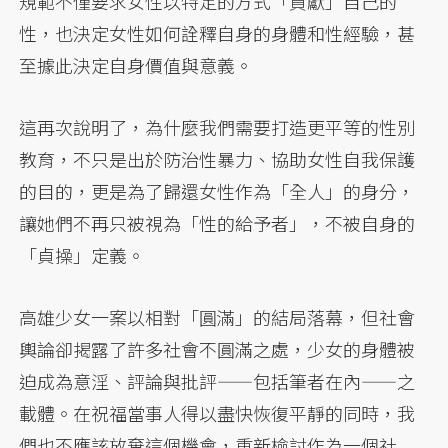
規範不僅要求女性以特定的方式「貢獻」自己的
性，也決定女性如何詮釋自身的身體和性經驗，甚
至據此決定自身價值與意義。
這再次說明了，為什麼我們需要打造更平等的性別
教育，不只是出於防治性暴力、協助女性自我保護
的目的，更是為了歸還女性作為「全人」的身分，
讓她們不再只被視為「性的給予者」，不被自身的
「貞操」定義。
高雄少女一案以相對「圓滿」的結局落幕，但社會
輿論卻揭露了許多社會不圓滿之處，少女的身體被
迫成為意淫、評論與批評——包括筆者在內——之
載體。在祝福當事人得以盡快恢復平靜的同時，我
們也不應該放棄這個機會，重新檢討作為一個社