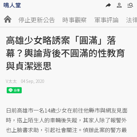
停止更新公告
時事觀察
軍事評論
法
高雄少女略誘案「圓滿」落
幕？輿論背後不圓滿的性教育
與貞潔迷思
V太太
04 Sep, 2020
日前高雄市一名14歲少女在前往他縣市與網友見面
時，搭上陌生人的車輛後失蹤，其家人除了報警外
也上臉書求助，引起社會關注。偵辦此案的警方最