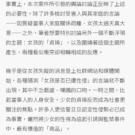
事實上，本次案件所引發的輿論討論正反映了上述
的必要性。除了許多檢討受害人與其家庭的言論
——如質疑當事人家庭關係疏離、女孩太過天真大
意——之外，筆者想要特別討論另外一個不斷浮現
的主題：女孩的「貞操」，以及圍繞著這個主題所
產生，兩種看似衝突卻相輔相成的反應。
幾乎是從女孩失蹤的消息登上社群網站和媒體開
始，各種猜測「女孩是否已遭性侵」的言論就不斷
出現，其中不乏戲謔、嘲諷的口吻。一時之間，比
起當事人的人身安全，少女的貞操反而成為社會更
關注的焦點。許多人更信誓旦旦認定性侵勢必已成
為事實，儼然將少女的性視為這起引誘與監禁事件
中，最有價值的「商品」。