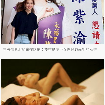
里長陳紫渝約會遭跟拍：雙重標準下女性參政面對的兩難