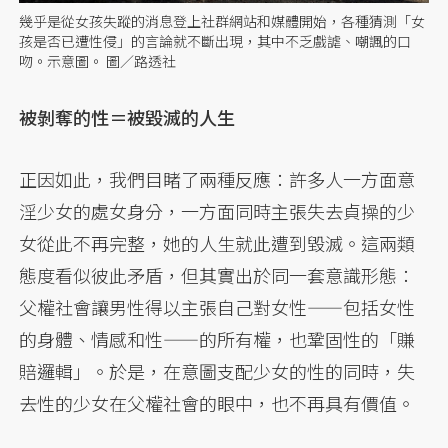
幾乎是從女孩失蹤的消息登上社群網站和媒體開始，各種猜測「女
孩是否已遭性侵」的言論就不斷出現，其中不乏戲謔、嘲諷的口
吻。示意圖。 圖／路透社
被剝奪的性＝被毀滅的人生
正因如此，我們目睹了兩種反應：許多人一方面意
淫少女的處女身分，一方面同時主張失去貞操的少
女從此不再完整，她的人生就此遭到毀滅。這兩類
態度看似彼此矛盾，但其實出於同一套意識形態：
父權社會讓男性得以主張自己對女性——包括女性
的身體、情感和性——的所有權，也鞏固性的「賺
賠邏輯」。於是，在意圖支配少女的性的同時，失
去性的少女在父權社會的眼中，也不再具有價值。