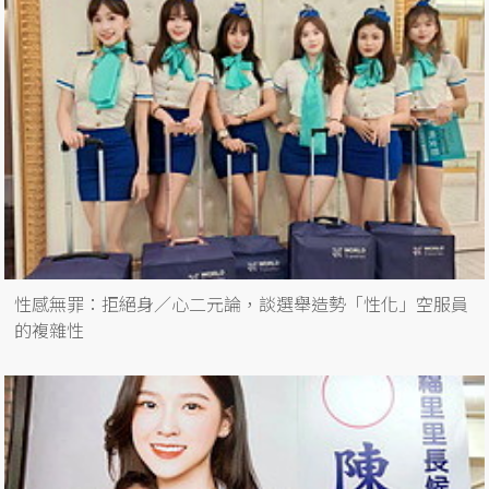
性感無罪：拒絕身／心二元論，談選舉造勢「性化」空服員
的複雜性