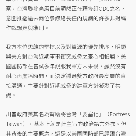
察，台灣聯參高層目前顯然正在藉修訂ODC之名，
意圖推翻過去兩位參謀總長任內規劃的許多非對稱
作戰想定與準則。
我方本位思維的堅持以及對資源的優先排序，明顯
與美方對台海近期軍事衝突威脅之憂心相牴觸。美
國國防部在嘗試多年說服我軍方未果後，顯然沒有
耐心再虛耗時間，而決定透過雙方政府最高層的直
接溝通，主要針對近期威脅的建軍方針凝聚了共
識。
川普政府美其名為幫助將台灣「要塞化」（Fortress
Taiwan），基本上就是此主旨的政治語言外衣。但
其背後的主要概念，還是以美國國防部已經跟台灣