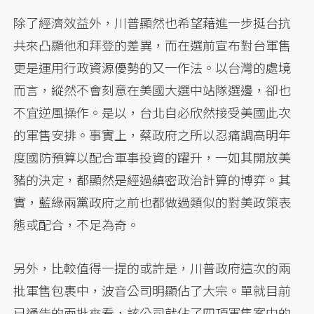
除了經濟效益外，川普顯然也希望藉進一步挺台抗
共來凸顯他和拜登的差異，而在選前宣布對台軍售
更是運用行政資源優勢的又一作法。以台灣的處境
而言，縱然不會刻意在美國大選中站隊選邊，卻也
不宜逆風操作。是以，台北自必欣然接受美國此次
的軍售安排。事實上，蔡政府之所以忍痛調高明年
度國防預算以配合軍事投資的躍升，一如其開放美
豬的決定，都顯然是經過縝密政治計算的博弈。其
實，藍綠兩黨政府之前也都做過類似的對美政策表
態或配合，不足為奇。
另外，比較值得一提的或許是，川普政府這次的兩
批軍售包裹中，波音公司明顯佔了大宗。單就目前
已通告的兩批來看，該公司就佔了四項軍售案中的