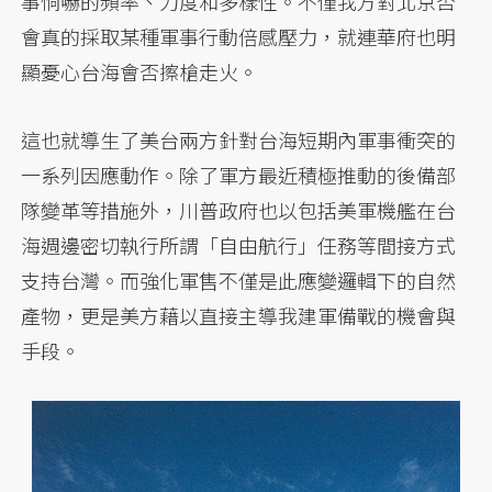
事恫嚇的頻率、力度和多樣性。不僅我方對北京否
會真的採取某種軍事行動倍感壓力，就連華府也明
顯憂心台海會否擦槍走火。
這也就導生了美台兩方針對台海短期內軍事衝突的
一系列因應動作。除了軍方最近積極推動的後備部
隊變革等措施外，川普政府也以包括美軍機艦在台
海週邊密切執行所謂「自由航行」任務等間接方式
支持台灣。而強化軍售不僅是此應變邏輯下的自然
產物，更是美方藉以直接主導我建軍備戰的機會與
手段。