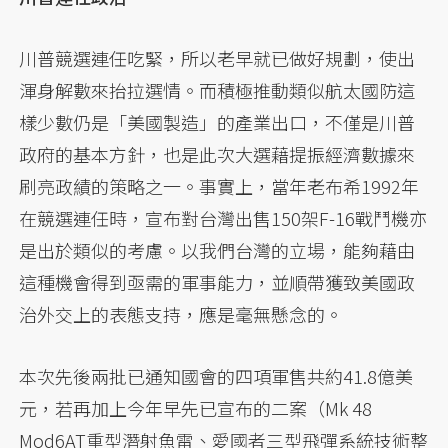
川普競選連任吃緊，所以老早就已做好規劃，使出
渾身解數來抬拉選情。而積極推動類似航太國防這
樣少數仍是「美國製造」的產業出口，不僅是川普
政府的基本方針，也是此次大選藉提振經濟數據來
刷亮政績的策略之一。事實上，當年老布希1992年
在競選連任時，宣布對台灣出售150架F-16戰鬥機亦
是出於類似的考慮。以我們台灣的立場，能夠藉由
這種機會得到亟需的軍事能力，並順帶獲致美國政
治外交上的表態支持，應是毫無懸念的。
本次先後兩批已通知國會的四項軍售共約41.8億美
元，若再加上今年早先已宣布的二案（Mk 48
Mod6AT重型潛射魚雷、愛國者三型飛彈系統技術整