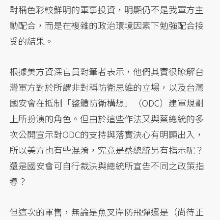
對稱色彩較鮮明的軍事投資，明顯仍不是我軍方主
動配合，而是在複雜的政治環境因素下勉強配合接
受的結果。
根據美方資深官員對筆者表示，他們其實很瞭解台
灣軍方對於所謂非對稱防衛思維的立場，以及台灣
國安會在抵制「整體防衛構想」（ODC）建軍規劃
上所扮演的角色。但由於這些作法又與蔡總統的多
次公開宣示對ODC的支持與落實決心有明顯出入，
所以美方也有些混淆，究竟是蔡總統另有指示呢？
還是國安會可自行裁決與總統所宣告不同之政策指
導？
但這次的軍售，無論是魚叉岸防飛彈還是（尚待正