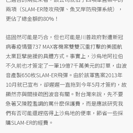
兩項（SLAM-ER陸攻飛彈、魚叉岸防飛彈系統），
更佔了總金額的80%！
這固然可能是巧合，但也可能是川普政府對遭新冠
病毒疫情暨737 MAX客機案雙雙沉重打擊的美國航
太業巨擘施援的具體方式。事實上，沙烏地阿拉伯
不久前也才簽定了一筆19億7千萬美元的訂單，由波
音產製650枚SLAM-ER飛彈。由於該軍售案2013年
10月就已宣布，卻遲遲一直拖到今年5月才簽約，故
顯然亦與間接疏困波音有關。對台灣來說，先不要
急著又陳腔濫調的罵什麽保護費，而是應該研究我
們有否可能還趕搭得上沙烏地的便車，節省一些採
購SLAM-ER的經費。