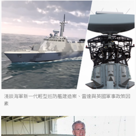
淺談海軍新一代輕型巡防艦建造案、雷達與英國軍事政策因
素