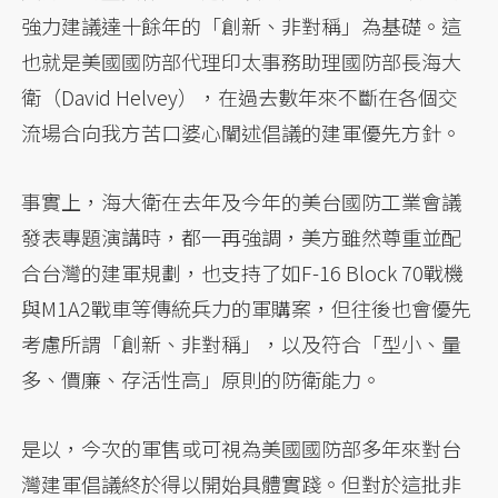
強力建議達十餘年的「創新、非對稱」為基礎。這
也就是美國國防部代理印太事務助理國防部長海大
衛（David Helvey），在過去數年來不斷在各個交
流場合向我方苦口婆心闡述倡議的建軍優先方針。
事實上，海大衛在去年及今年的美台國防工業會議
發表專題演講時，都一再強調，美方雖然尊重並配
合台灣的建軍規劃，也支持了如F-16 Block 70戰機
與M1A2戰車等傳統兵力的軍購案，但往後也會優先
考慮所謂「創新、非對稱」，以及符合「型小、量
多、價廉、存活性高」原則的防衛能力。
是以，今次的軍售或可視為美國國防部多年來對台
灣建軍倡議終於得以開始具體實踐。但對於這批非