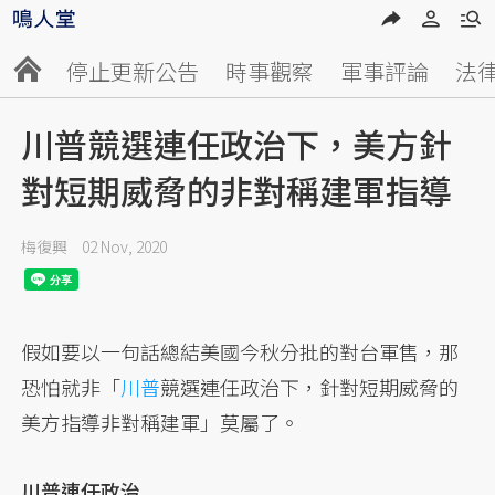
停止更新公告
時事觀察
軍事評論
法
川普競選連任政治下，美方針
對短期威脅的非對稱建軍指導
梅復興
02 Nov, 2020
假如要以一句話總結美國今秋分批的對台軍售，那
恐怕就非「
川普
競選連任政治下，針對短期威脅的
美方指導非對稱建軍」莫屬了。
川普連任政治