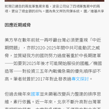
就現已通告的兩批軍售案來看，波音公司佔了四項軍售案中的兩
項，更佔了總金額的80%。圖為魚叉岸防飛彈系統。 圖／維基共享
因應近期威脅
美方早在數年前就一再呼籲台灣必須更重視「中近
期問題」，亦即2020-2025年間中共可能動武之威
脅，並質疑我方的國防努力過度著重於中長期建軍
——如要到2025年後才可能開始服役的國艦／機國
造等——對投資三五年內戰備急需的優先順序卻不
高。筆者就曾於2017年對此發表過
專文探討
。
但過去幾年來
國軍
並未顯著改變兵力整建的排序思
維，素行依舊。近一年來，北京不斷升高對台灣軍