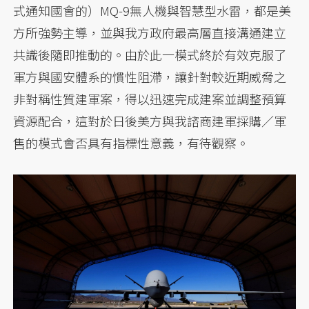
式通知國會的）MQ-9無人機與智慧型水雷，都是美
方所強勢主導，並與我方政府最高層直接溝通建立
共識後隨即推動的。由於此一模式終於有效克服了
軍方與國安體系的慣性阻滯，讓針對較近期威脅之
非對稱性質建軍案，得以迅速完成建案並調整預算
資源配合，這對於日後美方與我諮商建軍採購／軍
售的模式會否具有指標性意義，有待觀察。