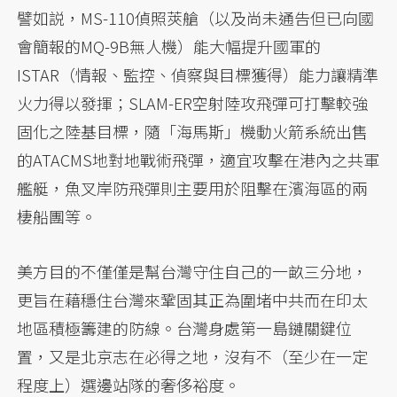
譬如説，MS-110偵照莢艙（以及尚未通告但已向國
會簡報的MQ-9B無人機）能大幅提升國軍的
ISTAR（情報、監控、偵察與目標獲得）能力讓精準
火力得以發揮；SLAM-ER空射陸攻飛彈可打擊較強
固化之陸基目標，隨「海馬斯」機動火箭系統出售
的ATACMS地對地戰術飛彈，適宜攻擊在港內之共軍
艦艇，魚叉岸防飛彈則主要用於阻擊在濱海區的兩
棲船團等。
美方目的不僅僅是幫台灣守住自己的一畝三分地，
更旨在藉穩住台灣來鞏固其正為圍堵中共而在印太
地區積極籌建的防線。台灣身處第一島鏈關鍵位
置，又是北京志在必得之地，沒有不（至少在一定
程度上）選邊站隊的奢侈裕度。