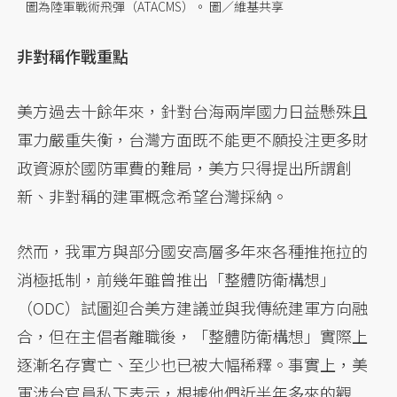
圖為陸軍戰術飛彈（ATACMS）。 圖／維基共享
非對稱作戰重點
美方過去十餘年來，針對台海兩岸國力日益懸殊且
軍力嚴重失衡，台灣方面既不能更不願投注更多財
政資源於國防軍費的難局，美方只得提出所謂創
新、非對稱的建軍概念希望台灣採納。
然而，我軍方與部分國安高層多年來各種推拖拉的
消極抵制，前幾年雖曾推出「整體防衛構想」
（ODC）試圖迎合美方建議並與我傳統建軍方向融
合，但在主倡者離職後，「整體防衛構想」實際上
逐漸名存實亡、至少也已被大幅稀釋。事實上，美
軍涉台官員私下表示，根據他們近半年多來的觀