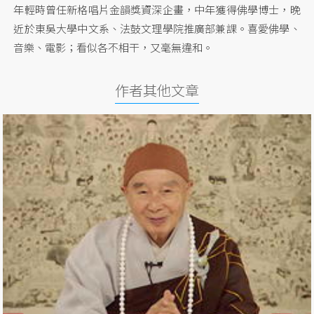
年輕時曾任新格唱片金韻獎資深企畫，中年獲得佛學博士，晚
近於東吳大學中文系、法鼓文理學院推廣部兼課。喜愛佛學、
音樂、電影；看似各不相干，又毫無違和。
作者其他文章