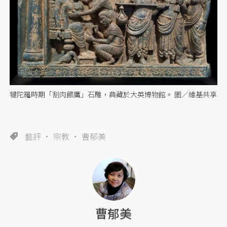
犍陀羅時期「割肉餵鷹」石雕，典藏於大英博物館。 圖／維基共享
藝評
宗教
曹郁美
曹郁美