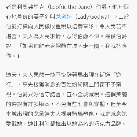
者是利奧弗里克（Leofric the Dane）伯爵，他有個
心地善良的妻子名叫
戈黛娃
（Lady Godiva）。由於
伯爵打算向人民徵收重稅以培養軍隊，令人民苦不
堪言，夫人為人民求情，惹得伯爵不快。最後伯爵
說：「如果你能赤身裸體在城內走一圈，我就答應
你。」
這天，夫人果然一絲不掛騎著馬出現在街道「遊
行」，事先接獲消息的百姓紛紛關上門窗不予窺
視。伯爵只好信守諾言，宣布全城減稅。這個美麗
的傳說有許多版本，不免有些附會與穿鑿，但至今
本城出現的戈黛娃夫人裸身騎馬塑像，就是感念她
愛戴她，連比利時都推出以她為名的巧克力品牌。