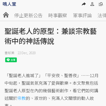
停止更新公告
時事觀察
軍事評論
法
聖誕老人的原型：兼談宗教藝
術中的神話傳說
曹郁美
22 Dec, 2020
「聖誕老人進城了」「平安夜、聖善夜」……12月
中旬起，聖誕氣氛充滿了愛與歡樂。本文聚焦包括
聖誕老人原型在內的幾個藝術創作，看它們如何講
述關於
宗教
的、淑世的、充滿人文關懷的動人故
事。