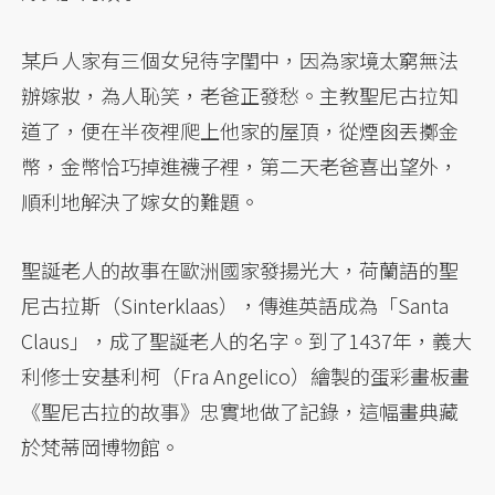
某戶人家有三個女兒待字閨中，因為家境太窮無法
辦嫁妝，為人恥笑，老爸正發愁。主教聖尼古拉知
道了，便在半夜裡爬上他家的屋頂，從煙囪丟擲金
幣，金幣恰巧掉進襪子裡，第二天老爸喜出望外，
順利地解決了嫁女的難題。
聖誕老人的故事在歐洲國家發揚光大，荷蘭語的聖
尼古拉斯（Sinterklaas），傳進英語成為「Santa
Claus」，成了聖誕老人的名字。到了1437年，義大
利修士安基利柯（Fra Angelico）繪製的蛋彩畫板畫
《聖尼古拉的故事》忠實地做了記錄，這幅畫典藏
於梵蒂岡博物館。