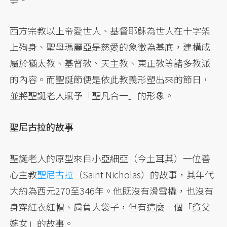
西方宗教以上帝愛世人、基督耶穌為世人在十字架
上殉身、聖母瑪麗亞是慈愛的象徵為基底，建構成
屬於猶太教、基督教、天主教、東正教等諸多教派
的內容。而聖誕節便是依此教義形塑出來的節日，
並將聖誕老人賦予「聖凡合一」的形象。
聖尼古拉的故事
聖誕老人的原型來自小亞細亞（今土耳其）一位善
心主教
聖尼古拉
（Saint Nicholas）的故事，其年代
大約為西元270至346年。他既沒有滑雪橇，也沒有
身穿紅衣紅帽、肩負大袋子，但有這麼一個「貧父
嫁女」的故事。