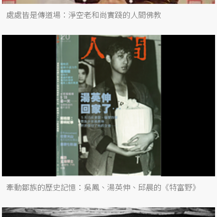
處處皆是傳道場：淨空老和尚實踐的人間佛教
牽動鄒族的歷史記憶：吳鳳、湯英伸、邱晨的《特富野》