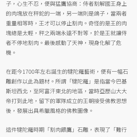
子，心生不忍，便與猛鷹協商：侍者割解國王身上
的肉塊放在秤鉈的一端，另一端則是鴿子，當兩者
重量相等時，王才可以停止割肉。奇怪的是王的肉
塊總是太輕，秤之兩端永遠不對等，於是王就讓侍
者不停地割肉。最後感動了天神，現身化解了危
機。
在距今1700年左右誕生的犍陀羅藝術，便有一幅石
雕創作以此為題材。所謂「犍陀羅」是指當今巴基
斯坦西北，至阿富汗東北的地區，當時亞歷山大大
帝打到此地，留下的軍隊成立的王朝接受佛教思想
後，發展出具希臘風格的佛教圖像。
這件犍陀羅時期「割肉餵鷹」石雕，表現了「難行