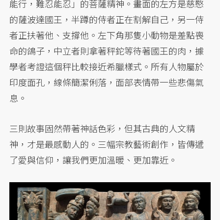
能行，難忍能忍」的菩薩精神。畫面的左方是慈愍
的薩波達國王，半蹲的侍者正在割解自己，另一侍
者正扶著他、支撐他。左下角那隻小動物是差點喪
命的鴿子，中立者則拿著秤鉈等待著國王的肉，據
學者考證這個秤比較接近希臘樣式。所有人物屬於
印度面孔，線條簡潔俐落，面部表情帶一些悲傷氣
息。
三則故事固然帶著神話色彩，但其古典的人文精
神，才是最感動人的。三幅宗教藝術創作，皆傳遞
了愛與信仰，讓我們更加溫暖、更加靠近。