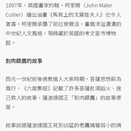
1897年，英國畫家約翰・柯里爾（John Maler
Collier）繪出油畫《馬背上的戈黛娃夫人》也令人
激賞。柯里爾承襲了前拉斐爾派，畫風洋溢濃濃的
中世紀人文風格，現典藏於英國的考文垂市博物
館。
割肉餵鷹的故事
西元一世紀前後佛教進入大乘時期，菩薩思想蔚為
風行，《六度集經》記載了許多菩薩赴湯蹈火、捨
己救人的故事，薩波達國王「割肉餵鷹」的故事便
是。
故事說道薩波達國王見到凶猛的老鷹捕獵弱小的鴿