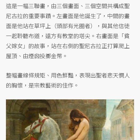
這是一幅三聯畫，由三個畫面、三個空間共構成聖
尼古拉的重要事蹟。左畫面是他誕生了，中間的畫
面是他站在草坪上（頭部有光圈者），與其他信徒
一起聆聽布道，遠方有教堂的塔尖。右畫面是「貧
父嫁女」的故事，站在右側的聖尼古拉正打算爬上
屋頂、由煙囪投擲金幣。
整幅畫線條規矩、用色鮮豔，表現出聖者悲天憫人
的胸懷，是宗教藝術的佳作。