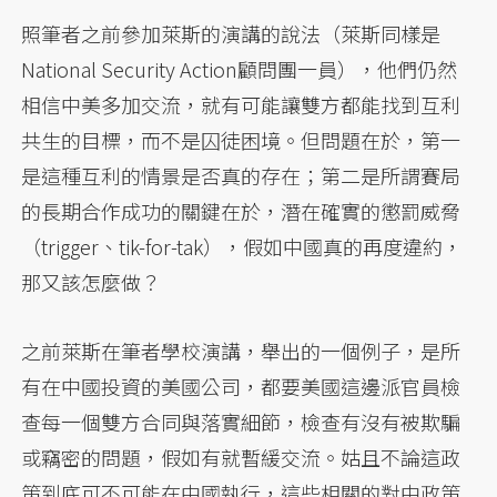
照筆者之前參加萊斯的演講的說法（萊斯同樣是
National Security Action顧問團一員），他們仍然
相信中美多加交流，就有可能讓雙方都能找到互利
共生的目標，而不是囚徒困境。但問題在於，第一
是這種互利的情景是否真的存在；第二是所謂賽局
的長期合作成功的關鍵在於，潛在確實的懲罰威脅
（trigger、tik-for-tak），假如中國真的再度違約，
那又該怎麼做？
之前萊斯在筆者學校演講，舉出的一個例子，是所
有在中國投資的美國公司，都要美國這邊派官員檢
查每一個雙方合同與落實細節，檢查有沒有被欺騙
或竊密的問題，假如有就暫緩交流。姑且不論這政
策到底可不可能在中國執行，這些相關的對中政策