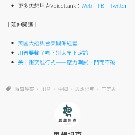
更多思想坦克Voicettank：
Web
｜
FB
｜
Twitter
｜延伸閱讀｜
美國大選與台美關係經營
川普要輸了嗎？別太早下定論
美中衝突進行式——壓力測試、鬥而不破
時事觀察
川普
中國
思想坦克
王宏恩
思想坦克