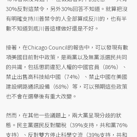
30%反對這禁令，另外30%回答不知道。就算把沒
有明確支持川普禁令的人全部算成反川的，也有半
數不知道到底川普這樣做好還是不好。
接著，在Chicago Council的報告中，可以發現有數
項美國目前對中政策，是兩黨以及無黨派選民共同
的共識，包括懲罰違犯人權的中國官員（86%）、
禁止出售高科技給中國（74%）、禁止中國在美國
建設網路通訊設備（68%）等，可以預期這些政策
也不會在選舉後有重大改變。
然而，在其他一些議題上，兩大黨呈現分歧的狀
態。民主黨選民反對關稅（39%支持，共和黨76%
支持）、反對雙方停止科學交流（39%支持，共和