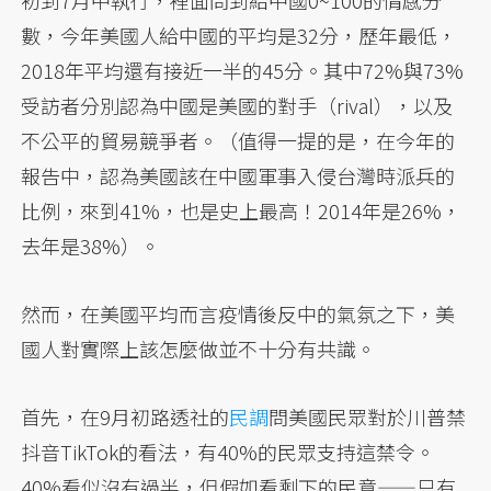
數，今年美國人給中國的平均是32分，歷年最低，
2018年平均還有接近一半的45分。其中72%與73%
受訪者分別認為中國是美國的對手（rival），以及
不公平的貿易競爭者。（值得一提的是，在今年的
報告中，認為美國該在中國軍事入侵台灣時派兵的
比例，來到41%，也是史上最高！2014年是26%，
去年是38%）。
然而，在美國平均而言疫情後反中的氣氛之下，美
國人對實際上該怎麼做並不十分有共識。
首先，在9月初路透社的
民調
問美國民眾對於川普禁
抖音TikTok的看法，有40%的民眾支持這禁令。
40%看似沒有過半，但假如看剩下的民意——只有