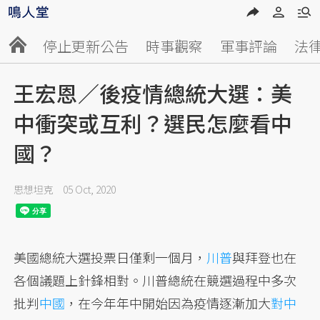
停止更新公告
時事觀察
軍事評論
法
王宏恩／後疫情總統大選：美
中衝突或互利？選民怎麼看中
國？
思想坦克
05 Oct, 2020
美國總統大選投票日僅剩一個月，
川普
與拜登也在
各個議題上針鋒相對。川普總統在競選過程中多次
批判
中國
，在今年年中開始因為疫情逐漸加大
對中