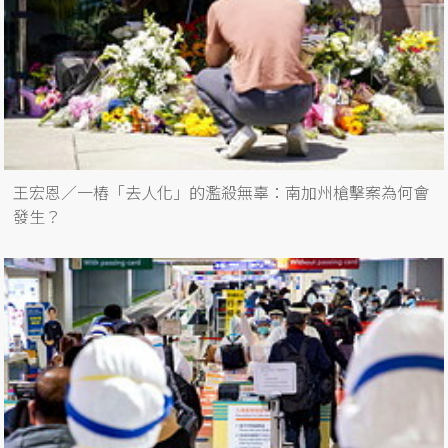
王宏恩／一樁「去人化」的濫殺無辜：南加州槍擊案為何會
發生？