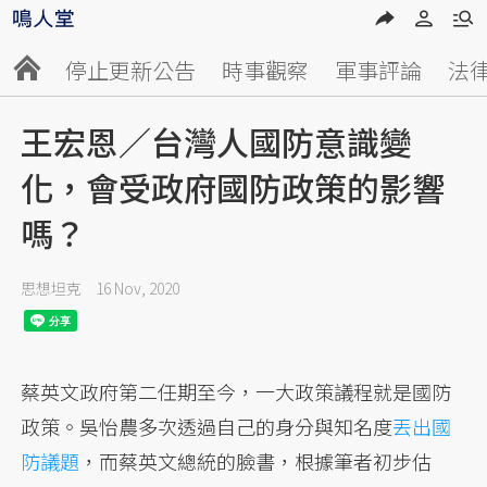
停止更新公告
時事觀察
軍事評論
法
王宏恩／台灣人國防意識變
化，會受政府國防政策的影響
嗎？
思想坦克
16 Nov, 2020
蔡英文政府第二任期至今，一大政策議程就是國防
政策。吳怡農多次透過自己的身分與知名度
丟出國
防議題
，而蔡英文總統的臉書，根據筆者初步估