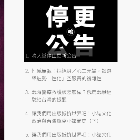
鳴人堂停止更新公告
性感無罪：拒絕身／心二元論，談選
舉造勢「性化」空服員的複雜性
戰時醫療救護該怎麼做？俄烏戰爭經
驗給台灣的提醒
讓我們用出版抵抗世界吧！小誌文化
政治與台灣龐克小誌簡史（下）
讓我們用出版抵抗世界吧！小誌文化