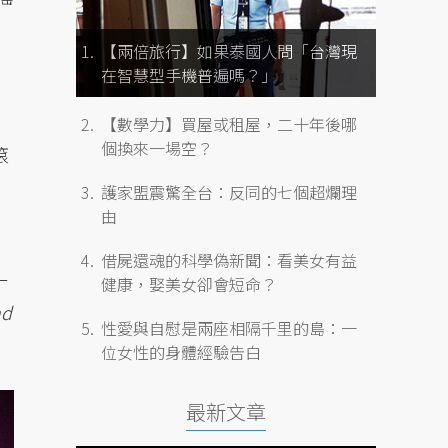
【兩倍旅行】如果泰國人問「台灣現
在智慧型手機普遍嗎？」
【數學力】買屋或租屋，二十年後哪
個換來一場空？
滾
護家盟震驚全台：反同的七個超爛理
由
借屍還魂的科學偽新聞：看美女有益
一
健康，娶美女卻會短命？
nd
性愛與自慰是兩座相隔千里的島：一
位女性的身體經驗告白
最新文章