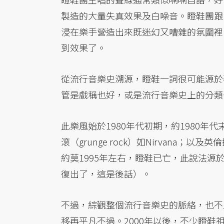
製造的大量失真效果及白噪音。瞪鞋團跟
浸在樂手營造出來既迷幻又嘈雜的氛圍裡
到效果了。
從流行音樂史溯源，瞪鞋一詞很可能源於
管是戲稱也好，或是流行音樂史上的分類
此樂風始於1980年代初期，約1980年
滾（grunge rock）如Nirvana；以及英倫
約莫1995年左右，瞪鞋已亡，此說法源於另
復出了，這是後話）。
不過，綜觀整個流行音樂史的脈絡，也不
移再平凡不過。2000年以後，不少瞪