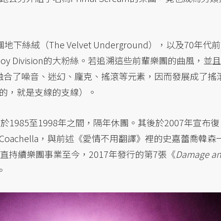
絨（The Velvet Underground），以及70年代前
Joy Division的大粉絲。若追溯這些前輩樂團的曲風，並且
實融合了噪音、迷幻、龐克、搖滾等元素，因而發展成了搖
的，就是支線的支線）。
於1985至1998年之間，隔年休團。其後於2007年宣布復
achella，與前述《愛情不用翻譯》裡的史嘉蕾喬韓森
。隨後一直持續樂團事業至今，2017年發行的第7張《
Damage a
。