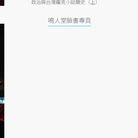
政治與台灣龐克小誌簡史（上）
鳴人堂臉書專頁