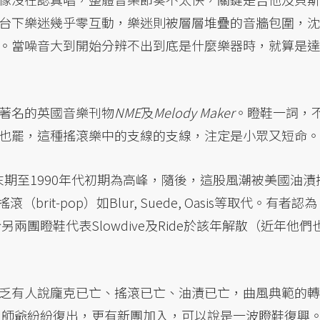
台下樂迷幾乎零互動，樂迷則被層層堆疊的音牆包圍，沈
。當噪音大到開始分辨不出到底是什麼樂器時，就算是達
著名的英國音樂刊物
NME
及
Melody Maker
。瞪鞋一詞，
也罷，這種搖滾樂中的支線的支線，注定是小眾又短命。
代末期至1990年代初期為高峰，隨後，這股風潮被美國油漬
搖滾（brit-pop）如Blur, Suede, Oasis等取代。有者認
兩團瞪鞋代表Slowdive及Ride於該年解散（近年他們
乏有人說龐克已亡、搖滾已亡、油漬已亡，曲風典範的轉
鞋祖師爺紛紛復出，更有新團加入，可以說是一波瞪鞋復興