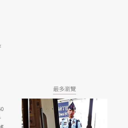
存
最多瀏覽
60
手
搖