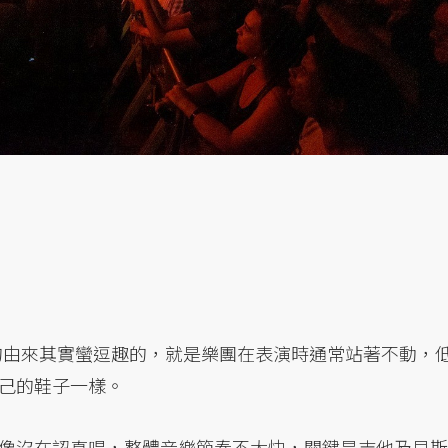
的由來其實蠻逗趣的，就是樂團在表演時通常站著不動，
己的鞋子一樣。
像沒在認真唱，整體音樂節奏不太快，關鍵是吉他及貝斯