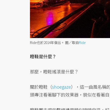
Ride也於2014年復出。
圖／取自
Ride
瞪鞋是什麼？
那麼，瞪鞋搖滾是什麼？
關於瞪鞋（
shoegaze
），這一曲風名稱
頭專注看著腳下的效果器，貌似在看著自
瞪鞋團主唱的聲線通常類似喃喃自語，好