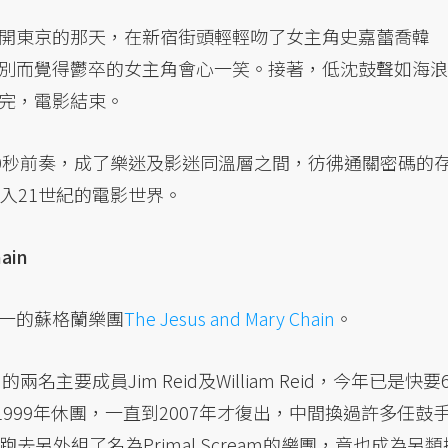
開東京的那天，在新宿街頭輕輕吻了女主角史嘉蕾喬韓
別而覺得鬱卒的女主角會心一笑。接著，低沈鼓聲如海浪
完，電影結束。
ey〉的20秒前奏，成了樂迷及影迷同溫層之間，彷彿通關密碼的
入21世紀的電影世界。
ain
一的蘇格蘭樂團
The Jesus and Mary Chain
。
AMC）的兩名主要成員Jim Reid及William Reid，今年已是快要
，1999年休團，一直到2007年才復出，中間換過許多任鼓
e還跑去另外組了名為Primal Scream的樂團，竟也成為另類