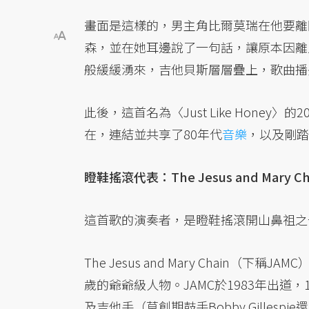
畫面是這樣的，男主角比爾莫瑞在他要離
森，並在她耳邊說了一句話，讓原本因離
般緩緩湧來，吉他貝斯層層疊上，歌曲播
此後，這首名為〈Just Like Hon
在，連結並共享了80年代
音樂
，以及剛踏
瞪鞋搖滾代表：The Jesus and Mary Ch
這首歌的演奏者，是瞪鞋搖滾開山鼻祖之
The Jesus and Mary Chain（下稱J
歲的爺爺級人物。JAMC於1983年出道
及吉他手（草創期鼓手Bobby Gillespi