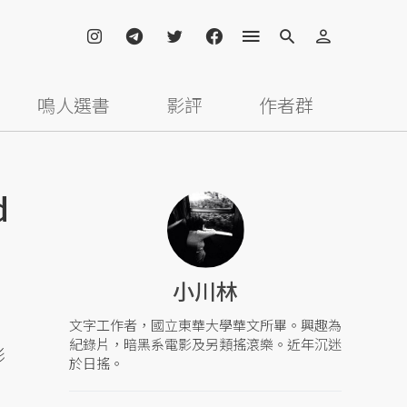
鳴人選書
影評
作者群
d
小川林
文字工作者，國立東華大學華文所畢。興趣為
紀錄片，暗黑系電影及另類搖滾樂。近年沉迷
影
於日搖。