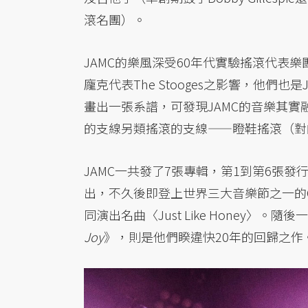
滾名團）。
JAMC的樂風深受60年代實驗搖滾代表樂團地下絲
龐克代表The Stooges之影響，他們也是
畫出一張系譜，可發現JAMC的音樂其
的支線另類搖滾的支線——瞪鞋搖滾（對
JAMC一共發了7張專輯，第1到第6張發行
出，不久後即登上世界三大音樂節之一的Co
同演出名曲〈Just Like Honey〉
Joy
》，則是他們睽違快20年的回歸之作