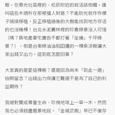
樹，在華光社區裡的、松菸附近的就活該倒楣，誰
叫這些木頭杵在那裡擋人財路？不能砍光就作作樣
子搞搞移植，反正移植過後的大樹能找到地方存活
的也沒幾棵！台北水泥叢林裡的珍貴綠景沒人可惜
（咦？房地產豪宅廣告不都打著「坐擁」千坪綠
景？），倒是台東綠油油稻田邊的一棵乘涼樹讓大
家出錢又出力，這到底怎麼回事？
大家真的是愛這棵樹？還是因為尚未「到此一遊」
拍照留念？出錢出力保護它難道不是為了自己的利
益期待？
我絕對贊成尊重生命、珍視地球上一草一木，然而
我也必須殺盡風景地說，「金城武樹」早已不復存