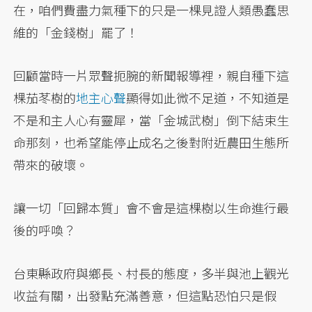
在，咱們費盡力氣種下的只是一棵見證人類愚蠢思
維的「金錢樹」罷了！
回顧當時一片眾聲扼腕的新聞報導裡，親自種下這
棵茄苳樹的
地主心聲
顯得如此微不足道，不知道是
不是和主人心有靈犀，當「金城武樹」倒下結束生
命那刻，也希望能停止成名之後對附近農田生態所
帶來的破壞。
讓一切「回歸本質」會不會是這棵樹以生命進行最
後的呼喚？
台東縣政府與鄉長、村長的態度，多半與池上觀光
收益有關，出發點充滿善意，但這點恐怕只是假