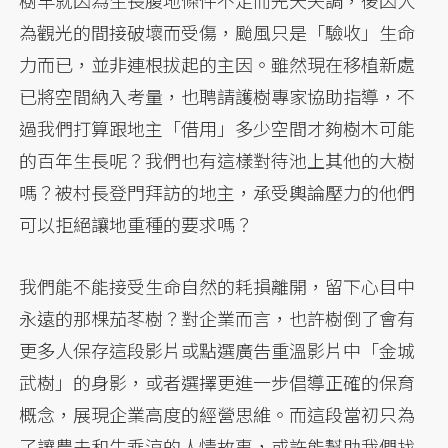
樹早就因為生長腹地條件不足而先天失調，後因人
為觀光的間接破壞而受傷，颱風只是「驗收」生命
力而已，並非連根拔起的主因。雖然現在移植新處
已將空間納入考量，也聘請護樹專家協助指導，不
過我們打算跟地主「借用」多少空間才夠樹木可能
的百年生長呢？我們也有這樣對待池上其他的大樹
嗎？被村長登門拜訪的地主，承受輿論壓力的他們
可以拒絕讓地重種的要求嗎？
我們能不能接受生命自然的耗損離開，留下心目中
永遠的那棵茄苳樹？對企業而言，也許樹倒了會有
更多人保存這段影片或點選廣告重溫影片中「金城
武樹」的身影，或者選擇更進一步倡導正確的保育
概念，展現企業高度的經營思維。而這段當初只為
了讓農夫和牛乘涼的人情故事，或許能幫助我們找