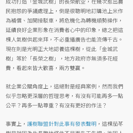
成功打造「金城武樹」的長榮航空，在幾次惹出農
民抱怨的爭議處理上，倒是很聰明地訂購池上米作
為補償、加開接駁車，將危機化為轉機順勢操作，
延續良好企業形象在消費者心中的印象，總之把這
棵人氣樹供起來拜，不必重播廣告也能流傳千古。
現在則是光明正大地認養這棵樹，從此「金城武
樹」等於「長榮之樹」，地方政府亦無須多花經
費，看起來皆大歡喜，兩方雙贏。
就企業公關角度上，這絕對是經典案例，然而我們
似乎忽略更深層的哲理思考，有沒有可能再多一點
公平？再多一點尊重？有沒有更好的作法？
事實上，
護樹聯盟針對此事有發表聲明
，這棵茄苳