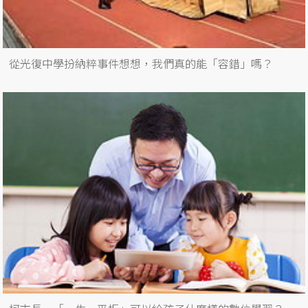
從光復中學扮納粹事件想想，我們真的能「容錯」嗎？