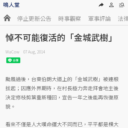
停止更新公告
時事觀察
軍事評論
法
悼不可能復活的「金城武樹」
WaCow
07 Aug, 2014
颱風過後，台東伯朗大道上的「金城武樹」被連根
拔起；因應外界期待，在村長極力奔走拜會地主後
決定修枝剪葉重新種回，宣告一年之後能再恢復原
貌。
看來不僅是人大嘆命運大不同而已，平平都是棵大