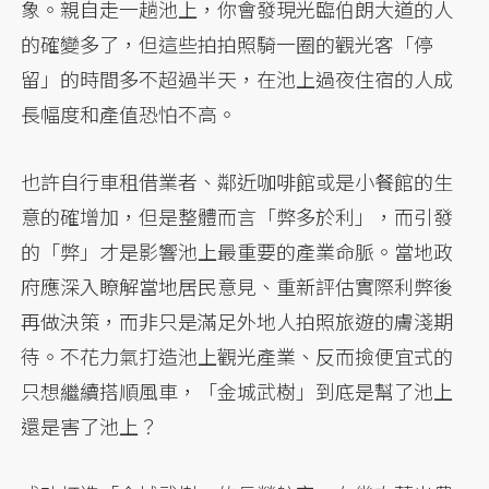
象。親自走一趟池上，你會發現光臨伯朗大道的人
的確變多了，但這些拍拍照騎一圈的觀光客「停
留」的時間多不超過半天，在池上過夜住宿的人成
長幅度和產值恐怕不高。
也許自行車租借業者、鄰近咖啡館或是小餐館的生
意的確增加，但是整體而言「弊多於利」，而引發
的「弊」才是影響池上最重要的產業命脈。當地政
府應深入瞭解當地居民意見、重新評估實際利弊後
再做決策，而非只是滿足外地人拍照旅遊的膚淺期
待。不花力氣打造池上觀光產業、反而撿便宜式的
只想繼續搭順風車，「金城武樹」到底是幫了池上
還是害了池上？