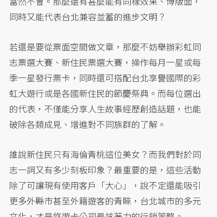
當然不會。那麼還有甚麼能有同樣效果、博版面，
同時又能代表台北兼容並蓄的進步文明？
若還是要從票面空間做文章，那麼不妨舉辦彩虹同
志票選大賽、新住民票選大賽，操作每月一星或每
季一星發行票卡，同時還可搭配台北享譽國際的彩
虹大遊行或是各國新住民的節慶祭典。而每位選出
的代表，不僅能分享人生故事經歷創造話題，也能
破除各類成見、增進對不同族群的了解。
誰說新住民只有海倫青桃這位美女？而我們對於同
志一詞又有多少刻板印象？最重要的是，這些活動
除了可讓現有使用客戶「大心」，說不定還能吸引
更多外縣市甚至外籍遊客的青睞，台北城市的多元
文化，才是悠遊卡公司最該著力的行銷策略。