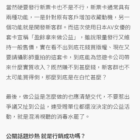
當然硬要發行新票卡也不是不行，新票卡通常具有
兩種功能，一是針對原有客戶增加收藏動機，另一
個功能就是開發新客群。而這次使用日本AV女優的
套卡宣稱「盈餘拿來做公益」，雖說限量發行又維
持一般售價，實在看不出到底花錢買版權、現在又
要請攝影師重拍的這套卡，到底能為悠遊卡公司帶
來什麼實質收入？既然賺不到甚麼錢，新客群也不
太可能買得倒，那麼到底是在白忙甚麼？
最後，做公益是怎麼做的也應清楚交代，不要惹出
爭議又扯到公益，連受贈單位都還沒決定的公益活
動，就是混淆視聽的消毒水罷了。
公關話題炒熱 就是行銷成功嗎？