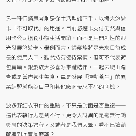
另一種行銷思考則是從生活型態下手，以擴大悠遊
卡「不可取代」的用途。目前悠遊卡支付仍然與信
用卡公司搶食小額生活開銷，而不是用開創性的眼
光發展悠遊卡。舉例而言，銀髮族將是未來日益成
長的使用人口，雖然持有優待票價，但可不代表荷
包扁扁。銀髮族大多喜好集體結伴，一起去爬山踏
青或是嘗盡養生美食，單是發展『運動養生』的異
業結盟就能為自己和其他廠商帶來不小的商機。
波多野結衣事件的重點，不只是封面是否重複——
這代表執行力差到不行，更令人訝異的是毫無行銷
概念的決策過程。又或者是我們太笨，看不出這葫
蘆裡到底賣甚麼藥？