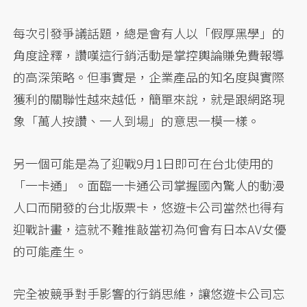
每次引發爭議話題，總是會有人以「假厚黑學」的
角度詮釋，讚嘆這行銷活動是掌控輿論賺免費報導
的高深策略。但事實是，企業產品的知名度與實際
獲利的關聯性越來越低，簡單來說，就是跟網路現
象「萬人按讚、一人到場」的意思一模一樣。
另一個可能是為了迎戰9月1日即可在台北使用的
「一卡通」。面臨一卡通公司掌握國內驚人的動漫
人口而開發的台北版票卡，悠遊卡公司當然也得有
迎戰計畫，這就不難推敲當初為何會有日本AV女優
的可能產生。
完全被競爭對手影響的行銷思維，讓悠遊卡公司忘