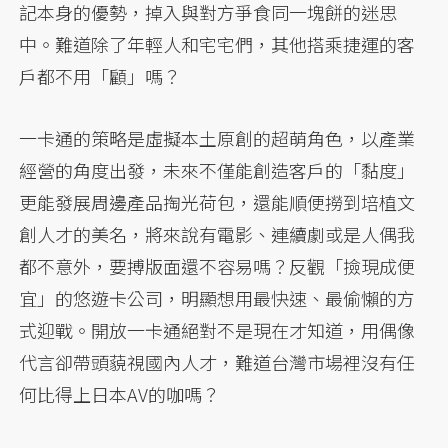
記本身的優勢，掉入與對方爭食同一塊餅的迷思
中。難道除了年輕人和宅宅們，其他搭乘捷運的客
戶都不用「顧」嗎？
一卡通的策略是虛擬本土原創的超萌角色，以產業
經營的角度出發，未來不僅能創造客戶的「黏度」
更能發展周邊產品掏光荷包，還能順便撈到培植文
創人才的美名，將來說有電影、連續劇或是人偶我
都不意外，要搏版面還不容易嗎？反觀「撿現成便
宜」的悠遊卡公司，明顯想用最快速、最偷懶的方
式迎戰。開放一卡通絕對不是現在才知道，用偶像
代言卻帶頭藐視國內人才，難道台灣市場裡沒有任
何比得上日本AV的咖嗎？