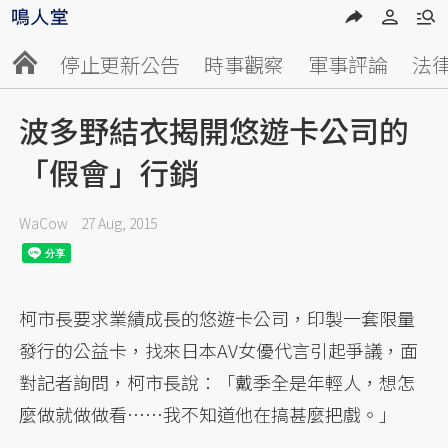
停止更新公告
時事觀察
軍事評論
法
波多野結衣揭開悠遊卡公司的
「假會」行銷
WaCow
27 Aug, 2015
柯市長要求業績成長的悠遊卡公司，印製一套限量
發行的公益卡，找來日本AV女優代言引起爭議，面
對記者詢問，柯市長說：「戴季全是年輕人，想怎
麼做就做做看……我不知道他在搞甚麼把戲。」