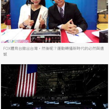
FOX體育台撤出台灣，然後呢？運動轉播新時代的必然與遺
憾