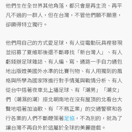
他們生在全世界其他角落，都只會是再主流、再平
凡不過的一群人，但在台灣，不管他們願不願意，
卻顯得特立獨行。
他們用自己的方式愛足球，有人從電動玩具裡發現
並招募了夏維耶後還不斷尋找「新台灣人」、有人
虧錢辦足球雜誌、有人編、寫、通路一手自力通包
地出版媲美國外水準的比賽刊物、有人用獨到的風
格與所學為國家隊進行對手情蒐與戰情分析、有人
從台中搭著夜車北上播足球、有「潮男」「潮女」
們（潮濕的潮）座北朝南地在沒有屋頂的北看台大
聲地唱著加油歌、有「不務正業」的交通警察和各
行各業的人們不斷鞭策著
足協
，不為別的，就為了
讓台灣不再自外於這屬於全球的美麗遊戲。