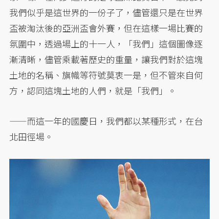
我們似乎是這世界的一份子了，儘管還只是在世界
盃被淘汰後的亞洲盃會外賽，但在這樣一場比賽的
氛圍中，透過場上的十一人，「我們」這個圖像逐
漸清晰，儘管乘載著歷史的重量，讓我們對於這塊
土地的名稱、旗幟等符號莫衷一是，但不管來自何
方，認同這塊土地的人們，就是「我們」。
——而這一年的國慶日，我們都以某種形式，在台
北田徑場。