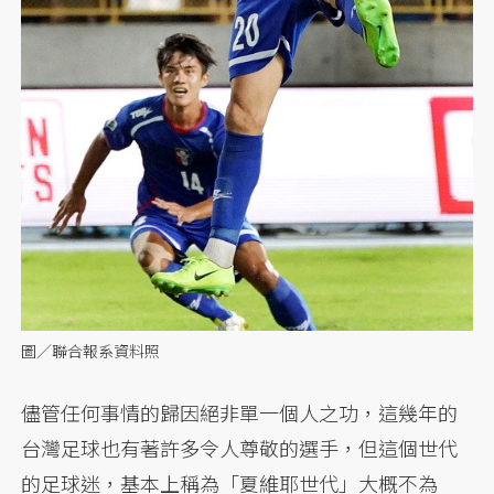
圖／聯合報系資料照
儘管任何事情的歸因絕非單一個人之功，這幾年的
台灣足球也有著許多令人尊敬的選手，但這個世代
的足球迷，基本上稱為「夏維耶世代」大概不為