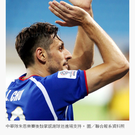
中華隊朱恩樂賽後鼓掌感謝球迷進場支持。 圖／聯合報系資料照