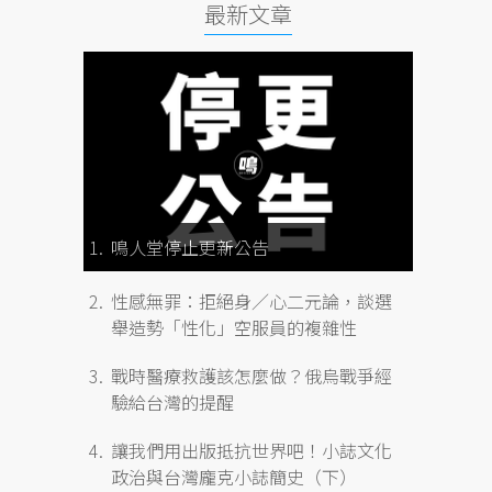
最新文章
鳴人堂停止更新公告
性感無罪：拒絕身／心二元論，談選
舉造勢「性化」空服員的複雜性
戰時醫療救護該怎麼做？俄烏戰爭經
驗給台灣的提醒
讓我們用出版抵抗世界吧！小誌文化
要
政治與台灣龐克小誌簡史（下）