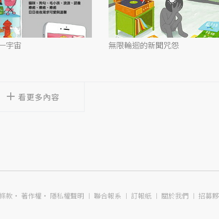
一宇宙
無限輪迴的新聞咒怨
看更多內容
條款
‧
著作權
‧
隱私權聲明
︱
聯合報系
︱
訂報紙
︱
關於我們
︱
招募夥