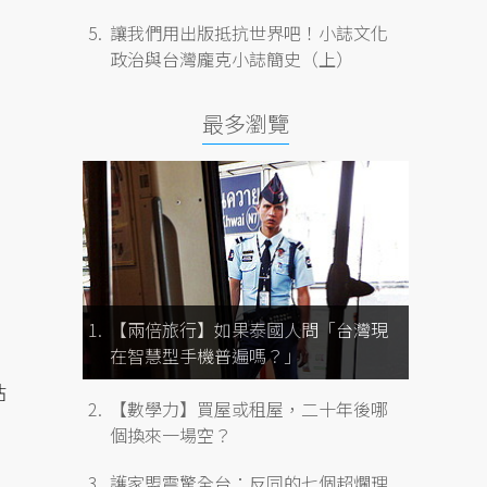
讓我們用出版抵抗世界吧！小誌文化
政治與台灣龐克小誌簡史（上）
最多瀏覽
【兩倍旅行】如果泰國人問「台灣現
在智慧型手機普遍嗎？」
站
【數學力】買屋或租屋，二十年後哪
個換來一場空？
護家盟震驚全台：反同的七個超爛理