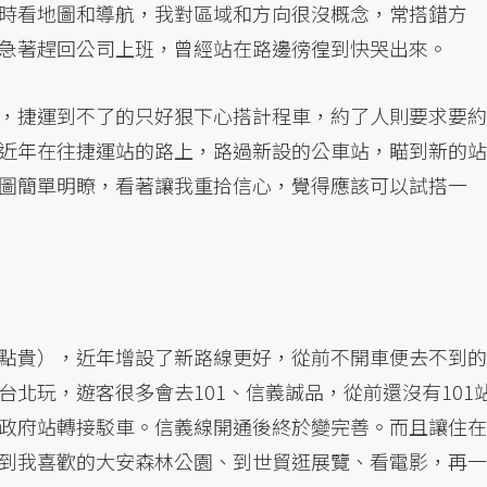
時看地圖和導航，我對區域和方向很沒概念，常搭錯方
急著趕回公司上班，曾經站在路邊徬徨到快哭出來。
，捷運到不了的只好狠下心搭計程車，約了人則要求要約
近年在往捷運站的路上，路過新設的公車站，瞄到新的站
圖簡單明瞭，看著讓我重拾信心，覺得應該可以試搭一
點貴），近年增設了新路線更好，從前不開車便去不到的
北玩，遊客很多會去101、信義誠品，從前還沒有101
政府站轉接駁車。信義線開通後終於變完善。而且讓住在
到我喜歡的大安森林公園、到世貿逛展覽、看電影，再一