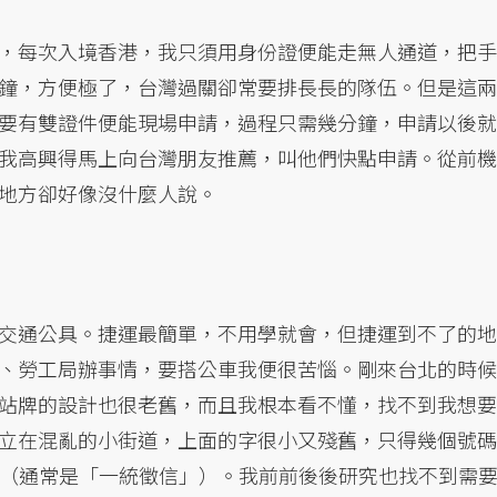
，每次入境香港，我只須用身份證便能走無人通道，把手
鐘，方便極了，台灣過關卻常要排長長的隊伍。但是這兩
要有雙證件便能現場申請，過程只需幾分鐘，申請以後就
我高興得馬上向台灣朋友推薦，叫他們快點申請。從前機
地方卻好像沒什麼人說。
交通公具。捷運最簡單，不用學就會，但捷運到不了的地
、勞工局辦事情，要搭公車我便很苦惱。剛來台北的時候
站牌的設計也很老舊，而且我根本看不懂，找不到我想要
立在混亂的小街道，上面的字很小又殘舊，只得幾個號碼
告（通常是「一統徵信」）。我前前後後研究也找不到需