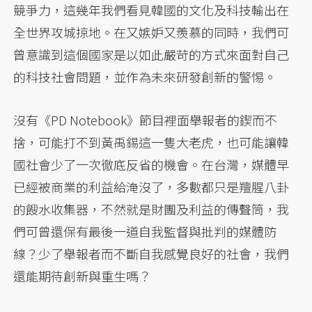
競爭力，這幾年我們看見韓國的文化及科技輸出在
全世界攻城掠地。在又嫉妒又羨慕的同時，我們可
曾意識到這個國家是以如此嚴苛的方式來面對自己
的科技社會問題，並作為未來研發創新的警惕。
沒有《PD Notebook》節目裡面舉報者的鍥而不
捨，可能打不到黃禹錫這一隻大老虎，也可能讓韓
國社會少了一次徹底反省的機會。在台灣，媒體早
已經被商業的利益給淹沒了，多數都只是羶腥八卦
的餿水收集器，不然就是財團及利益的傳聲筒，我
們可曾還保有最後一道自我監督與批判的媒體防
線？少了舉報者而不斷自我感覺良好的社會，我們
還能期待創新與重生嗎？