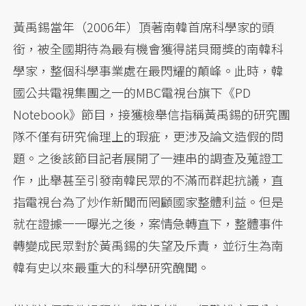
黃禹錫當年（2006年）頂著南韓首席科學家的頭
銜，被全國期待為最有機會獲得諾貝爾獎的南韓科
學家，整個科學事業處在最閃耀的顛峰。此時，韓
國公共電視集團之一的MBC電視台旗下《PD
Notebook》節目，接獲檢舉信指稱黃禹錫的研究團
隊不僅有研究倫理上的瑕疵，更涉及論文造假的問
題。之後該節目記者展開了一連串的調查及蒐證工
作，此舉甚至引發南韓民眾的不滿而群起抗議，直
指電視台為了炒作新聞而罔顧國家整體利益。但是
就在證據一一曝光之後，案情急轉直下，整體事件
轉變成民眾對於黃禹錫的失望及斥責，並衍生為南
韓有史以來最重大的科學研究醜聞。