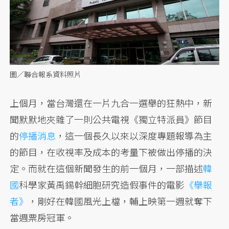
圖／聯合報系資料照片
上個月，當台灣還在一片九合一選舉的狂熱中，新
聞默默地夾雜了一則公共電視《獨立特派員》節目
的
停播消息
，這一個長久以來以深度專題報導為主
的節目，在收視率及成本的考量下被做出停播的決
定。而就在這個新聞發生的前一個月，一部描述
韓
國
科學家黃禹錫幹細胞研究造假事件的電影
《舉報
者》
，剛好在韓國風光上檔，輔上映第一週就奪下
當週票房冠軍。