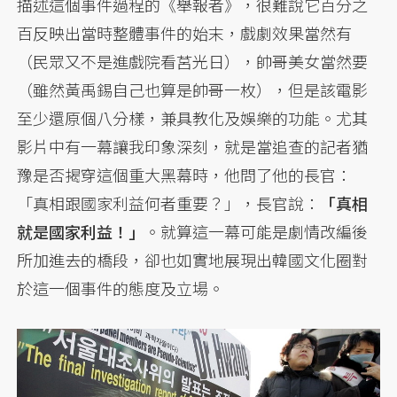
描述這個事件過程的《舉報者》，很難說它百分之
百反映出當時整體事件的始末，戲劇效果當然有
（民眾又不是進戲院看莒光日），帥哥美女當然要
（雖然黃禹錫自己也算是帥哥一枚），但是該電影
至少還原個八分樣，兼具教化及娛樂的功能。尤其
影片中有一幕讓我印象深刻，就是當追查的記者猶
豫是否揭穿這個重大黑幕時，他問了他的長官：
「真相跟國家利益何者重要？」，長官說：
「真相
就是國家利益！」
。就算這一幕可能是劇情改編後
所加進去的橋段，卻也如實地展現出韓國文化圈對
於這一個事件的態度及立場。