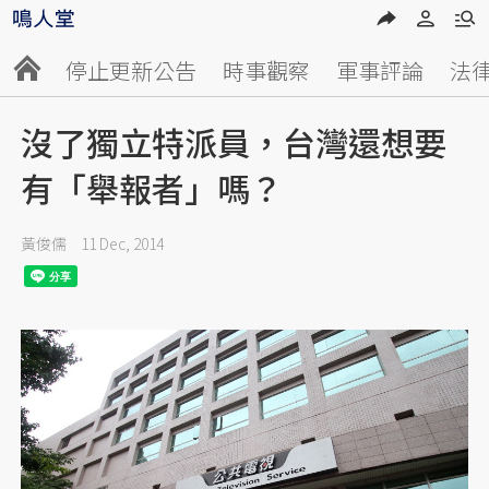
停止更新公告
時事觀察
軍事評論
法
沒了獨立特派員，台灣還想要
有「舉報者」嗎？
黃俊儒
11 Dec, 2014