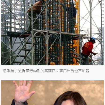
忠孝橋引道拆穿勞動部的真面目：寧用外勞也不加薪