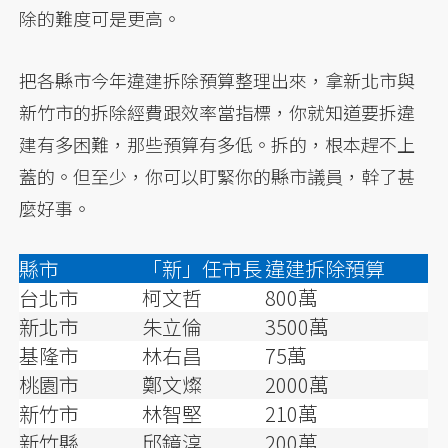
除的難度可是更高。
把各縣市今年違建拆除預算整理出來，拿新北市與
新竹市的拆除經費跟效率當指標，你就知道要拆違
建有多困難，那些預算有多低。拆的，根本趕不上
蓋的。但至少，你可以盯緊你的縣市議員，幹了甚
麼好事。
縣市
「新」任市長
違建拆除預算
台北市
柯文哲
800萬
新北市
朱立倫
3500萬
基隆市
林右昌
75萬
桃園市
鄭文燦
2000萬
新竹市
林智堅
210萬
新竹縣
邱鏡淳
200萬