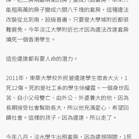
能租兩萬的房子變成六間八千塊的套房，這種違法
改裝從北到南，超級普遍，只要是大學城附近都很
難避免，今年淡江大學附近也才因為違法改建套房
燒死一個香港學生。
這些違建都有要人命的潛力。
2011年，東華大學校外民營違建學生宿舍大火，1
死12傷。死的是社工系的學生徐耀霆。一個身世孤
苦、自小父母雙亡、由外公、外婆養大的他，因為
長期接受社會幫助長大，所以他充滿愛心、希望回
饋社會。這樣的孩子，因為違建，所以走了。
今年八月，淡水學生出租套房，因為違規隔間，1死