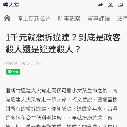
停止更新公告
時事觀察
軍事評論
法
1千元就想拆違建？到底是政客
殺人還是違建殺人？
徐嶔煌
29 Dec, 2014
繼新竹違建大火奪走兩個可愛小女孩生命之後，南
港違建大火又奪走一條人命，柯文哲說，要通盤檢
討所有的緩拆違建．你知道嗎？這麼多年來，台灣
許多包租公在低利率趨勢下，早就紛紛將房子敲
掉，把三房兩廳兩衛的房子變成六間套房，本來只