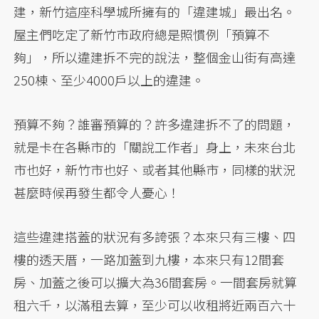
建，新竹這座科學城所擁有的「違建城」最出名。
屋主們吃定了新竹市政府總是照慣例「預算不
夠」，所以違建拆不完的說法，整個金山街有高達
250棟、至少4000戶以上的違建。
預算不夠？誰審預算的？許多違建拆不了的問題，
就是卡在各縣市的「關說工作者」身上，未來台北
市也好，新竹市也好、或者其他縣市，同樣的狀況
甚麼時候再發生都令人憂心！
這些違建搭蓋的狀況有多誇張？本來只有三樓、四
樓的透天厝，一路加蓋到九樓，本來只有12間套
房、加蓋之後可以擴大為36間套房。一間套房就算
租六千，以滿租去算，至少可以收租將近兩百六十