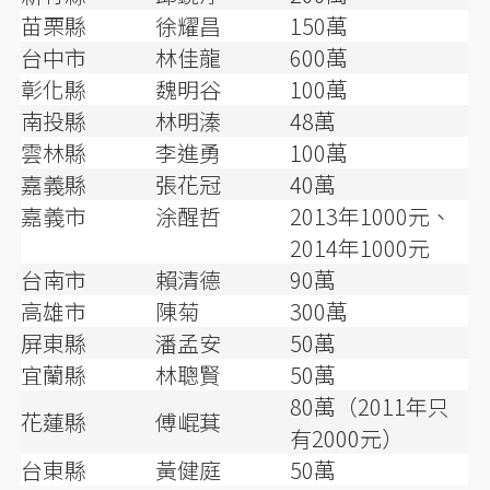
苗栗縣
徐耀昌
150萬
台中市
林佳龍
600萬
彰化縣
魏明谷
100萬
南投縣
林明溱
48萬
雲林縣
李進勇
100萬
嘉義縣
張花冠
40萬
嘉義市
涂醒哲
2013年1000元、
2014年1000元
台南市
賴清德
90萬
高雄市
陳菊
300萬
屏東縣
潘孟安
50萬
宜蘭縣
林聰賢
50萬
80萬（2011年只
花蓮縣
傅崐萁
有2000元）
台東縣
黃健庭
50萬