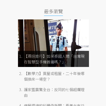
最多瀏覽
【兩倍旅行】如果泰國人問「台灣現
在智慧型手機普遍嗎？」
【數學力】買屋或租屋，二十年後哪
個換來一場空？
護家盟震驚全台：反同的七個超爛理
由
借屍還魂的科學偽新聞：看美女有益