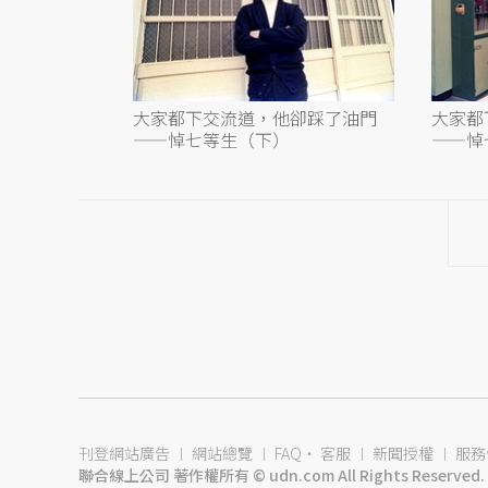
大家都下交流道，他卻踩了油門
大家都
——悼七等生（下）
——悼
刊登網站廣告
︱
網站總覽
︱
FAQ
‧
客服
︱
新聞授權
︱
服務
聯合線上公司 著作權所有 © udn.com All Rights Reserved.