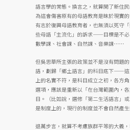
語言學的常態。換言之，就算開了新住民
為這會傷害原有的母語教育是昧於現實的
有志於復興母語教育者，也無須以死守「
些母語「主流化」的訴求——目標是不必
數學課、社會課、自然課、音樂課……
但吳思華所主張的政策並不是沒有問題的
語，劃歸「鄉土語言」的科目底下——這
上的名實不符，是科目成立之初，各方角
選項，應該是重新以「在台灣範圍內，各
目。（比如說，選修「第二生活語言」或
是制度上的，現行的制度並不會自然產生
退萬步言，就算不考慮族群平等的大義，