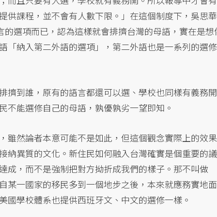
；而且只要有人選，學校就有義務開。所以報導中才會有
提供課程，並不會有人數下限。」在這個制度下，吳思華
語言的選項而已，認為這樣就會排擠台灣的母語，實在是想
語「納入第二外語的選項」，第二外語也是一系列的選修
排擠到誰，原有的語言都還可以選、學校也同樣有義務開
民不能選修自己的母語，孰優孰劣一望即知。
，雖然論者本意可能不是如此，但這個觀念實際上的效果
接納異質的文化。新住民如何融入台灣確實是個重要的議
達成，而不是強制把對方拗折成我們的樣子。那不叫做
自某一國家的移民多到一個地步之後，本來就應務實地面
美國學校體系也提供西班牙文、中文的選修一樣。