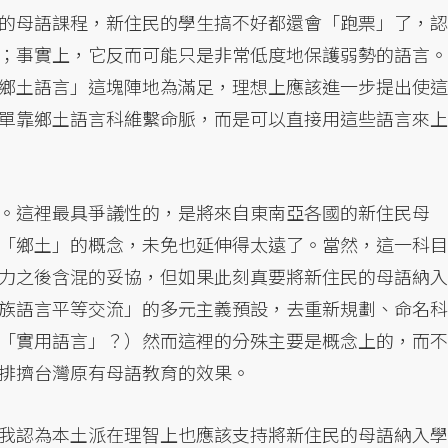
的母語課程，新住民的學生搞不好都還會「跑票」了，認
；事實上，它反而可能只是非常低度地保護弱勢的語言。
鄉土語言」這塊陣地為滿足，理想上應該進一步提出使這
單靠鄉土語言科維繫命脈，而是可以直接用這些語言來上
。這裡最具爭議性的，是將來自東南亞各國的新住民母
「鄉土」的概念，未免也延伸得太遠了。當然，這一科目
力之後含混的妥協，但如果此刻真要將新住民的母語納入
族語言平等交流」的多元主義預設，去重新規劃、命名科
「實用語言」？）然而這裡的分殊主要是概念上的，而不
排擠台灣原有母語教育的效果。
我認為本土派在理智上也應該支持將新住民的母語納入學