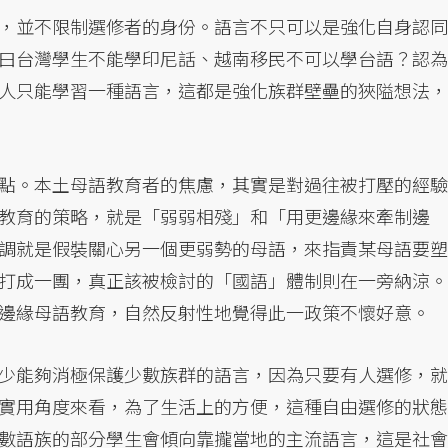
，並不限制選修者的身份。語言不只可以是強化自身認同
曰台灣學生不能學印尼話、越南移民不可以學台語？認為
人只能學習一種語言，這都是強化族群壁壘的狹隘想法，
點。本土母語教育者的焦慮，其實是對過往被打壓的經驗
教育的策略，就是「弱弱相殘」和「用更邊緣來牽制邊
調就是假裝關心另一個更弱勢的母語，來指責某母語要塑
打成一團，真正該被檢討的「國語」體制則在一旁納涼。
邊緣母語教育，自然反射性地覺得此一政策不懷好意。
少能夠消極保護少數族群的語言，因為只要有人選修，就
實用角度來看，為了生活上的方便，這種自由選修的狀態
數語族的部分學生會傾向靠攏當地的主流語言，這是社會