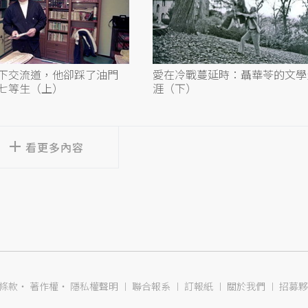
下交流道，他卻踩了油門
愛在冷戰蔓延時：聶華苓的文學
七等生（上）
涯（下）
看更多內容
條款
‧
著作權
‧
隱私權聲明
︱
聯合報系
︱
訂報紙
︱
關於我們
︱
招募夥