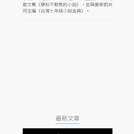
散文集《學校不敢教的小說》，並與黃崇凱共
同主編《台灣七年級小說金典》。
最新文章