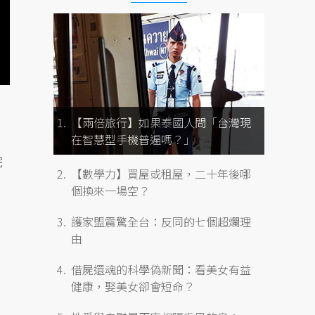
【兩倍旅行】如果泰國人問「台灣現
在智慧型手機普遍嗎？」
院
【數學力】買屋或租屋，二十年後哪
個換來一場空？
護家盟震驚全台：反同的七個超爛理
由
借屍還魂的科學偽新聞：看美女有益
健康，娶美女卻會短命？