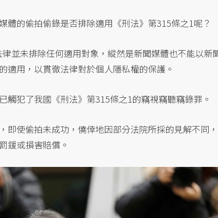
媒體的偷拍偷錄是否排除適用《刑法》第315條之1呢？
法律並未排除任何適用對象，縱然是新聞媒體也不能以新
的適用，以貫徹法律對於個人隱私權的保護。
已觸犯了我國《刑法》第315條之1的竊視竊聽竊錄罪。
，即使偷拍未成功，僥倖地因部分法院所採的見解不同，
罰鍰或損害賠償。