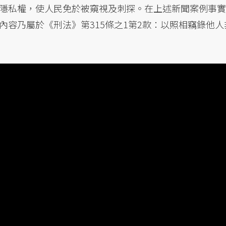
隱私權，使人民免於被窺視及刺探。在上述新聞案例事實
容乃屬於《刑法》第315條之1第2款：以照相竊錄他人