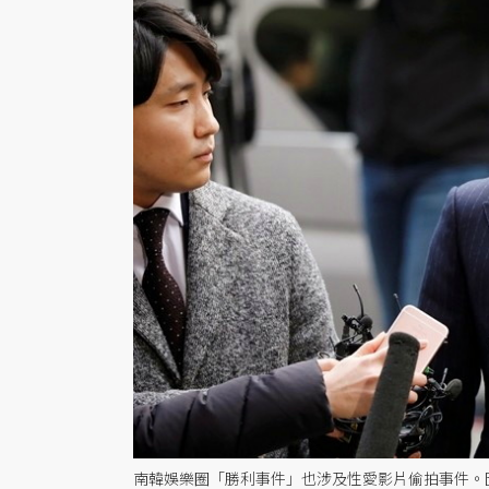
南韓娛樂圈「勝利事件」也涉及性愛影片偷拍事件。圖為