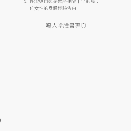
性愛與自慰是兩座相隔千里的島：一
位女性的身體經驗告白
鳴人堂臉書專頁
算