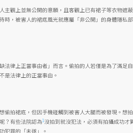
人主觀上並無公開的意願，且客觀上已有裙子等衣物遮蔽
待時，被害人的裙底風光就應屬「非公開」的身體隱私部
缺法律上正當事由者」而言。偷拍的人若僅是為了滿足自
不是法律上的正當事由。
想偷拍裙底，但因手機碰觸到被害人大腿而被發現。想拍
1
呢？有些法院認為
沒拍到就沒犯法，必須有拍攝成功才
功犯罪的「未遂」。