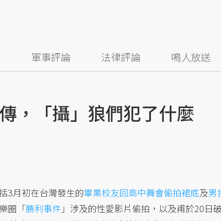
察
軍事評論
法律評論
鳴人放送
傳，「攝」狼們犯了什麼
括3月初在台灣發生的
畢業校友回高中舞會偷拍裙底
及
男
樂圈「
勝利事件
」涉及的性愛影片偷拍，以及甫於20日