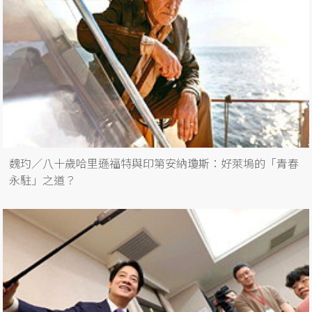
魏玓／八十歲哈里遜福特與印第安納瓊斯：好萊塢的「青春
永駐」之道？