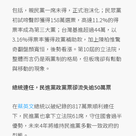
包括，親民黨一席未得，正式泡沫化；民眾黨
初試啼聲即獲得158萬選票，高達11.2%的得
票率成為第三大黨；台灣基進超過44萬，以
3.16%得票率獲得政黨補助款，加上陳柏惟驚
奇翻盤顏寬恒，後勢看漲。第10屆的立法院，
整體而言仍是兩黨制的格局，但板塊卻有鬆動
與移動的現象。
總統連任，民進黨政黨票卻流失逾50萬票
在
蔡英文
總統以破紀錄的817萬票順利連任
下，民進黨也拿下立法院61席，守住國會過半
優勢，未來4年將維持民進黨多數一致政府的
型態。