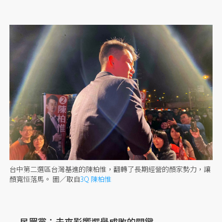
台中第二選區台灣基進的陳柏惟，翻轉了長期經營的顏家勢力，讓
顏寬恒落馬。
圖／取自
3Q 陳柏惟
民眾黨：未來影響選舉成敗的關鍵