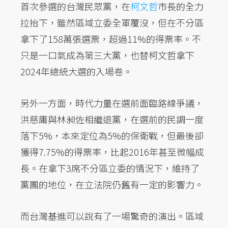
首次參選的台灣民眾黨，在
柯文哲
市長的全力
拉抬下，雖然區域立委全軍覆沒，但在不分區
拿下了158萬張選票，超過11%的得票率。不
只是一口氣成為第三大黨，也替柯文哲拿下
2024年總統大選的入場卷。
另外一方面，時代力量在選前面臨路線爭議，
洪慈庸與林昶佐相繼退黨，在選前的民調一度
落下5%，本來定位為5%的保衛戰，但最後卻
獲得7.75%的得票率，比起2016年甚至微幅成
長。在拿下3席不分區立委的情況下，維持了
黨團的地位，在立法院仍舊有一定的影響力。
而台灣基進可以說有了一場驚奇的演出。區域