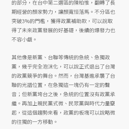
的部分，在台中第二選區的陳柏惟，翻轉了長
期經營的顏家勢力，讓顏寬恒落馬。不分區也
突破3%的門檻，獲得政黨補助款，可以說取
得了未來政黨發展的好基礎，後續的爆發力也
不容小覷。
其他像是新黨、台聯等傳統的急統、急獨政
黨，幾乎完全泡沫化，可以說正式退出了台灣
的政黨競爭的舞台。然而，台灣基進承襲了台
聯的光譜位置，在急獨這一塊仍有一定的聲
音；但新黨垮台之後，急統的位置沒有政黨承
繼。再加上親民黨式微、民眾黨與時代力量竄
起，從這個趨勢來看，政黨的板塊可以說略微
的往獨的一方移動。