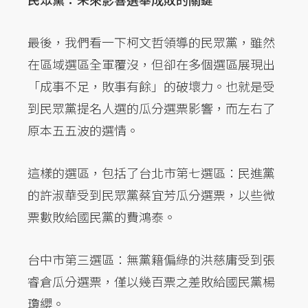
最後，我們看一下柯文哲領導的民眾黨，雖然
在區域選區全軍覆沒，但卻在多個選區展現出
「成事不足，敗事有餘」的破壞力。也就是受
到民眾黨提名人選的瓜分選票影響，而左右了
原本五五波的選情。
這樣的選區，包括了台北市第七選區：民進黨
的許淑華受到民眾黨蔡宜芳瓜分選票，以些微
票數敗給國民黨的費鴻泰。
台中市第三選區：無黨籍偏綠的洪慈庸受到張
睿倉瓜分選票，僅以幾百票之差敗給國民黨楊
瓊纓。