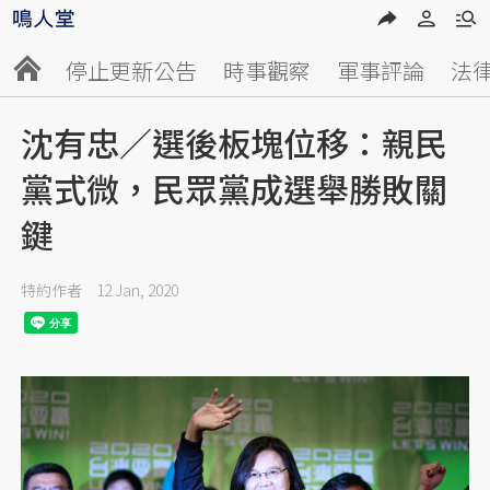
停止更新公告
時事觀察
軍事評論
法
沈有忠／選後板塊位移：親民
黨式微，民眾黨成選舉勝敗關
鍵
特約作者
12 Jan, 2020