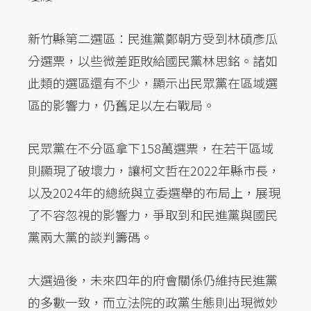
新竹縣第二選區：民進黨鄭朝方受到林碩彥瓜
分選票，以些微差距敗給國民黨林思銘。諸如
此類的選區還有不少，顯示出民眾黨在區域選
區的影響力，仍舊足以左右戰局。
民眾黨在不分區拿下158萬選票，在若干區域
則顯現了破壞力，讓柯文哲在2022年縣市長，
以及2024年的總統與立委選舉的布局上，展現
了不容忽視的影響力，爭取到和民進黨與國民
黨兩大黨的談判籌碼。
大選過後，未來四年的府會關係仍維持民進黨
的多數一致，而立法院的政黨生態則出現微妙