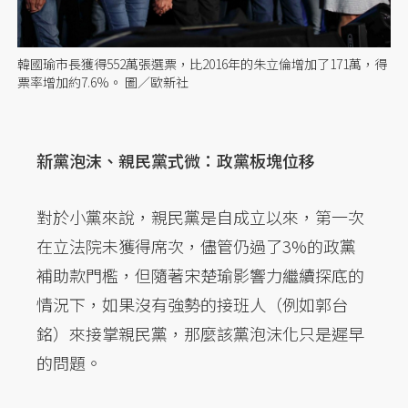
韓國瑜市長獲得552萬張選票，比2016年的朱立倫增加了171萬，得
票率增加約7.6%。 圖／歐新社
新黨泡沫、親民黨式微：政黨板塊位移
對於小黨來說，親民黨是自成立以來，第一次
在立法院未獲得席次，儘管仍過了3%的政黨
補助款門檻，但隨著宋楚瑜影響力繼續探底的
情況下，如果沒有強勢的接班人（例如郭台
銘）來接掌親民黨，那麼該黨泡沫化只是遲早
的問題。