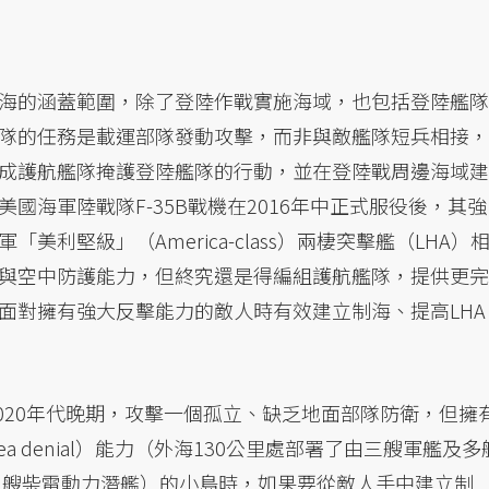
海的涵蓋範圍，除了登陸作戰實施海域，也包括登陸艦隊
隊的任務是載運部隊發動攻擊，而非與敵艦隊短兵相接，
成護航艦隊掩護登陸艦隊的行動，並在登陸戰周邊海域建
國海軍陸戰隊F-35B戰機在2016年中正式服役後，其強
利堅級」（America-class）兩棲突擊艦（LHA）
與空中防護能力，但終究還是得編組護航艦隊，提供更完
面對擁有強大反擊能力的敵人時有效建立制海、提高LHA
020年代晚期，攻擊一個孤立、缺乏地面部隊防衛，但擁
 denial）能力（外海130公里處部署了由三艘軍艦及多
了1艘柴電動力潛艦）的小島時，如果要從敵人手中建立制