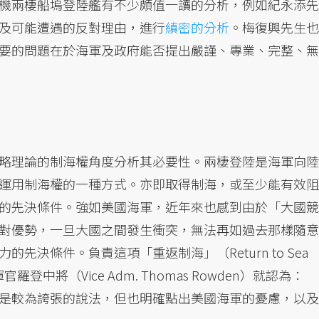
機兩棲船塢登陸艦有不少頗值一讀的分析，例如紀永添先
及可能遭遇的反對理由，進行
縝密的分析
。梅復興先生也
要的問題在於海軍及政府能否提出嚴謹、專業、完整、無
略理論的制海權角度分析其必要性。兩棲登陸是海軍向陸
運用制海權的一種方式。亦即取得制海，或至少能有效阻
的先決條件。強如美國海軍，近年來也感到由於「大國競
對優勢，一旦大國之間發生衝突，無法再如過去那樣隨意
決條件。負責這項「重返制海」（Return to Sea
登中將（Vice Adm. Thomas Rowden）就認為：
是較為誇張的說法，但也明確點出美國海軍的憂慮，以及