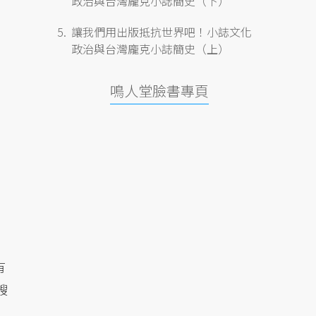
政治與台灣龐克小誌簡史（下）
讓我們用出版抵抗世界吧！小誌文化
政治與台灣龐克小誌簡史（上）
鳴人堂臉書專頁
相
有
艘