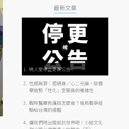
最新文章
鳴人堂停止更新公告
性感無罪：拒絕身／心二元論，談選
舉造勢「性化」空服員的複雜性
戰時醫療救護該怎麼做？俄烏戰爭經
驗給台灣的提醒
讓我們用出版抵抗世界吧！小誌文化