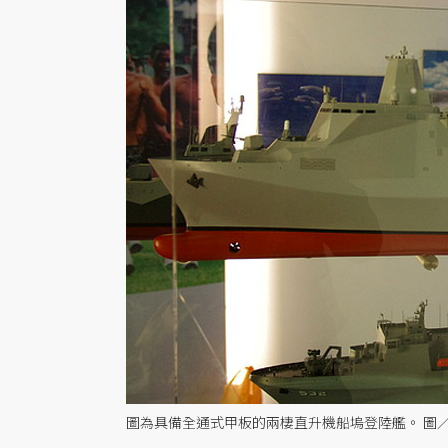
圖為具備全通式甲板的兩棲直升機船塢登陸艦。 圖