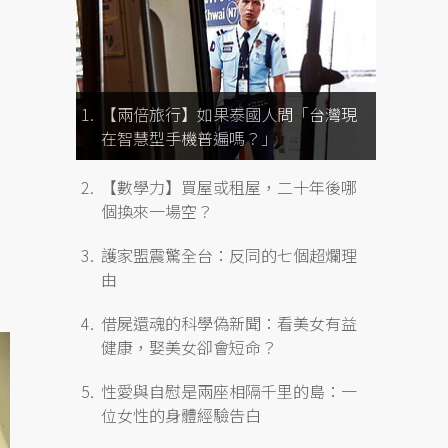
【兩倍旅行】如果泰國人問「台灣現
在智慧型手機普遍嗎？」
【數學力】買屋或租屋，二十年後哪
個換來一場空？
護家盟震驚全台：反同的七個超爛理
由
借屍還魂的科學偽新聞：看美女有益
健康，娶美女卻會短命？
性愛與自慰是兩座相隔千里的島：一
位女性的身體經驗告白