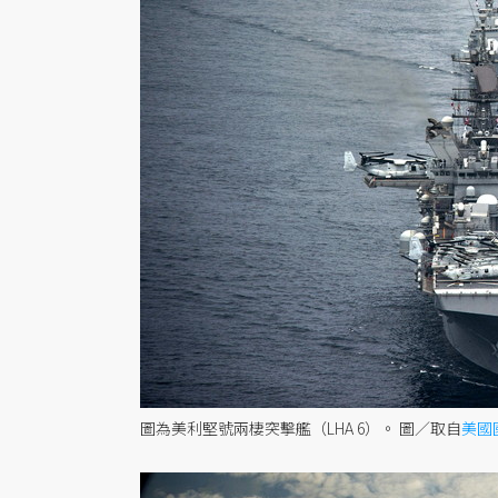
圖為美利堅號兩棲突擊艦（LHA 6）。
圖／取自
美國