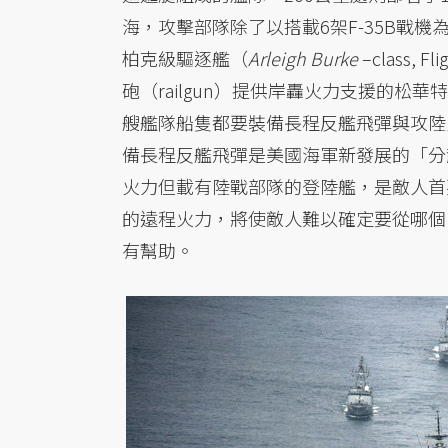
海，攻擊部隊除了以搭載6架F-35B戰機為
柏克級驅逐艦（
Arleigh Burke
–class,
砲（railgun）提供岸轟火力支援的松華特級驅
艘艦隊船隻都要裝備長程反艦飛彈與攻陸
備長程反艦飛彈是美國海軍新發展的「分散殺傷」（
火力但載有陸戰部隊的登陸艦，是敵人首
的遠程火力，將使敵人難以確定要從哪個
有幫助。