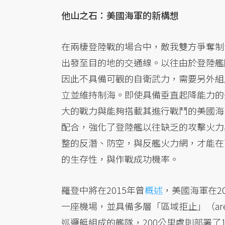
他山之石：美國海軍的新構想
在兩棲登陸戰的場合中，敵我雙方爭奪制
出發至目的地的交通線。以往由於登陸艦
因此不具備可觀的自衛武力，需要另外組
立並維持制海。即使具備垂直起降能力的美
大的戰力與能夠搭載其進行戰鬥的美國海軍「美
配合，強化了登陸艦以往缺乏的攻擊火力
整的反潛、防空，與反艦火力網，才能在
的生存性，與作戰成功機率。
羅登中將在2015年曾
概述
，美國海軍在2
一座機場，並具備多層「區域拒止」（area
巡邏艇組成的艦隊，200公里處則部署