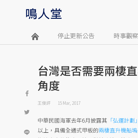
停止更新公告
時事觀
台灣是否需要兩棲直
角度
王俊評
15 Mar, 2017
中華民國海軍去年6月披露其
「弘運計劃
以上，具備全通式甲板的
兩棲直升機船塢