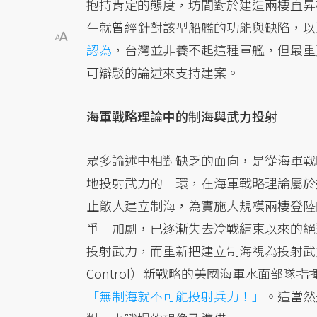
抱持肯定的態度，坊間對於建造兩棲直昇
生就曾經針對該型船艦的功能與缺陷，以
認為
，台灣並非養不起這種軍艦，但最重
可辯駁的論述來支持建案。
海軍戰略理論中的制海與武力投射
眾多論述中相對缺乏的面向，是從海軍戰
地投射武力的一環，在海軍戰略理論屬於
止敵人建立制海，為實施大規模兩棲登陸
爭」加劇，已逐漸失去冷戰結束以來的絕
投射武力，而重新把建立制海視為投射武力的先
Control）新戰略的美國海軍水面部隊指揮官羅
「無制海就不可能投射兵力！」
。這當然