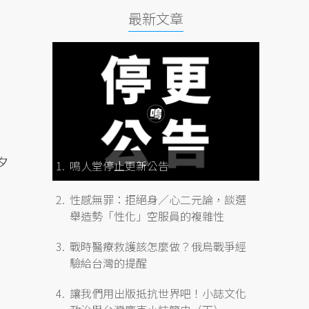
最新文章
夕
鳴人堂停止更新公告
，
性感無罪：拒絕身／心二元論，談選
舉造勢「性化」空服員的複雜性
戰時醫療救護該怎麼做？俄烏戰爭經
驗給台灣的提醒
讓我們用出版抵抗世界吧！小誌文化