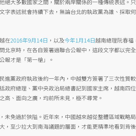
他絕大多數國家之間，關於兩岸關係的一種傳統表述。只
文字表述就會持續下去，無論台北的執政黨為誰、採取何
越在
2016年9月14日
，以及
今年1月14日
越南總理阮春福
問北京時，在各自簽署過聯合公報中，這段文字都以完全
公報才是「第一槍」。
民進黨政府執政後約一年內，中越雙方簽署了三次性質較
括政府總理、黨中央政治局總書記到國家主席，越南四位
之高、面向之廣，均前所未見，極不尋常。
，未免過於狹隘。近年來，中國越來越從整體區域戰略局
大，至少拉大到南海議題的層面，才能更精準地看到背後