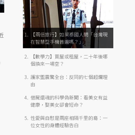
【兩倍旅行】如果泰國人問「台灣現
近
在智慧型手機普遍嗎？」
【數學力】買屋或租屋，二十年後哪
個換來一場空？
護家盟震驚全台：反同的七個超爛理
由
借屍還魂的科學偽新聞：看美女有益
健康，娶美女卻會短命？
性愛與自慰是兩座相隔千里的島：一
位女性的身體經驗告白