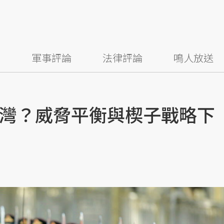
察
軍事評論
法律評論
鳴人放送
灣？威脅平衡與楔子戰略下