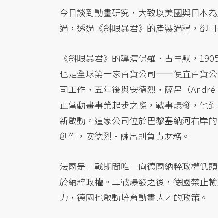
今日談到動畫研究，大致以美國與日本為
過，透過《斜眼暴君》的產製過程，卻可
《斜眼暴君》的導演保羅．古里默，190
也是全球第一家百貨公司——便宜百貨公司（L
司工作，五年後與安德烈・薩呂（André S
正當動畫事業起步之際，戰事爆發，他到
新啟動。這家公司位於巴黎塞納河右岸的
創作，安德烈·薩呂則負責財務。
法國是二戰期間唯一向德國納粹政權低頭，
於納粹政權。二戰爆發之後，德國禁止輸
力，德國也啟動培育動畫人才的政策。