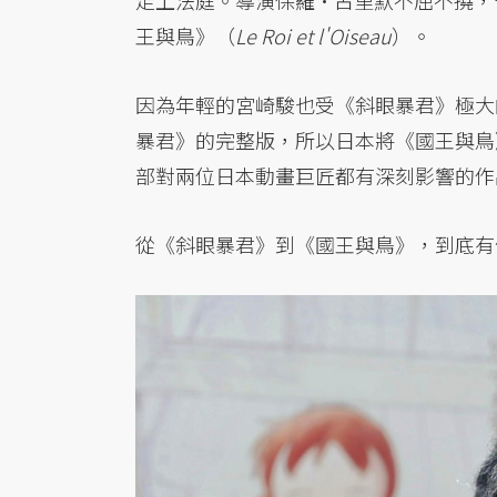
走上法庭。導演保羅·古里默不屈不撓，
王與鳥》（
Le Roi et l'Oiseau
）。
因為年輕的宮崎駿也受《斜眼暴君》極大
暴君》的完整版，所以日本將《國王與鳥
部對兩位日本動畫巨匠都有深刻影響的作
從《斜眼暴君》到《國王與鳥》，到底有