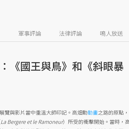
察
軍事評論
法律評論
鳴人放送
：《國王與鳥》和《斜眼暴
展覽與影片當中重溫大師印記。高畑勳
動畫
之路的原點，
（
La Bergere et le Ramoneur
）所受的衝擊開始。當時，