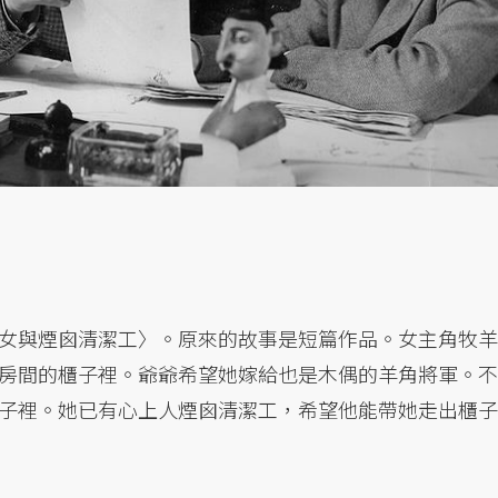
女與煙囪清潔工〉。原來的故事是短篇作品。女主角牧羊
房間的櫃子裡。爺爺希望她嫁給也是木偶的羊角將軍。不
子裡。她已有心上人煙囪清潔工，希望他能帶她走出櫃子