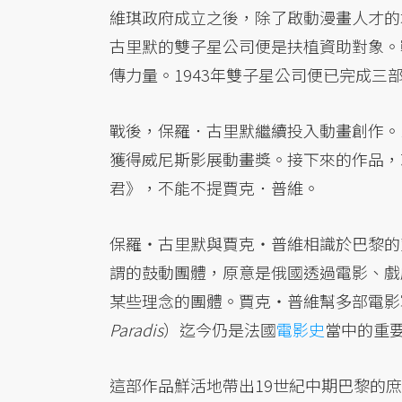
維琪政府成立之後，除了啟動漫畫人才的
古里默的雙子星公司便是扶植資助對象。
傳力量。1943年雙子星公司便已完成
戰後，保羅．古里默繼續投入動畫創作。1
獲得威尼斯影展動畫獎。接下來的作品，
君》，不能不提賈克．普維。
保羅・古里默與賈克・普維相識於巴黎的鼓動團體
謂的鼓動團體，原意是俄國透過電影、戲
某些理念的團體。賈克・普維幫多部電影
Paradis
）迄今仍是法國
電影史
當中的重
這部作品鮮活地帶出19世紀中期巴黎的