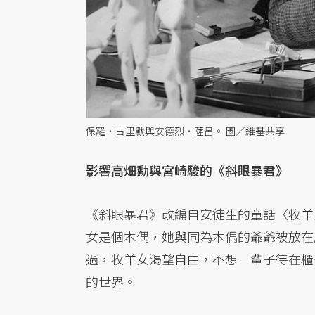
保羅・古里默與安德烈・薩呂。 圖／維基共享
影響高畑勳與宮崎駿的《斜眼暴君》
《斜眼暴君》改編自安徒生的童話〈牧羊
女是個木偶，她與同為木偶的爺爺被放在
過，牧羊女渴望自由，不想一輩子待在櫃
的世界。