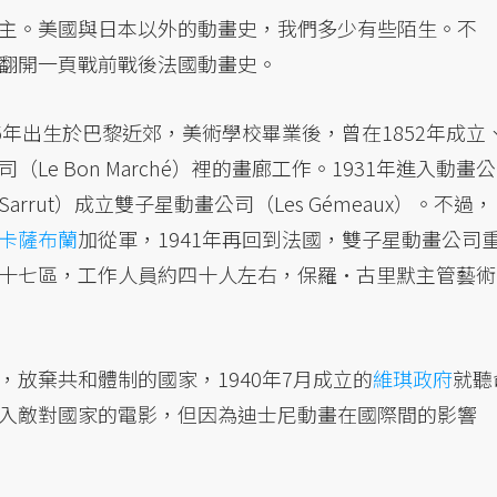
主。美國與日本以外的動畫史，我們多少有些陌生。不
翻開一頁戰前戰後法國動畫史。
5年出生於巴黎近郊，美術學校畢業後，曾在1852年成立
e Bon Marché）裡的畫廊工作。1931年進入動畫公
arrut）成立雙子星動畫公司（Les Gémeaux）。不過，
卡薩布蘭
加從軍，1941年再回到法國，雙子星動畫公司
十七區，工作人員約四十人左右，保羅·古里默主管藝術
放棄共和體制的國家，1940年7月成立的
維琪政府
就聽
入敵對國家的電影，但因為迪士尼動畫在國際間的影響