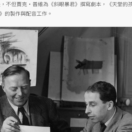
的是，不但賈克・普維為《斜眼暴君》撰寫劇本，《天堂的
》的製作與配音工作。