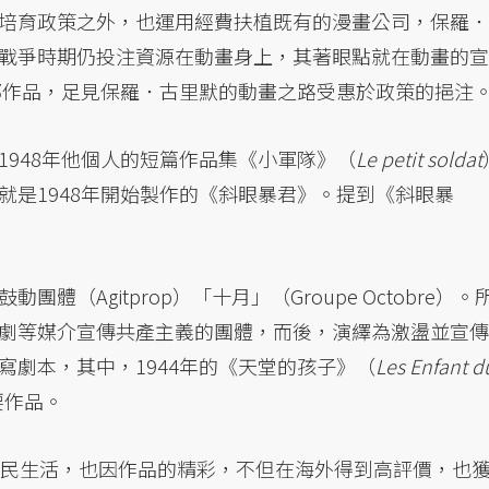
培育政策之外，也運用經費扶植既有的漫畫公司，保羅．
戰爭時期仍投注資源在動畫身上，其著眼點就在動畫的宣
三部作品，足見保羅．古里默的動畫之路受惠於政策的挹注
948年他個人的短篇作品集《小軍隊》（
Le petit soldat
就是1948年開始製作的《斜眼暴君》。提到《斜眼暴
（Agitprop）「十月」（Groupe Octobre）。
劇等媒介宣傳共產主義的團體，而後，演繹為激盪並宣傳
寫劇本，其中，1944年的《天堂的孩子》（
Les Enfant d
要作品。
庶民生活，也因作品的精彩，不但在海外得到高評價，也