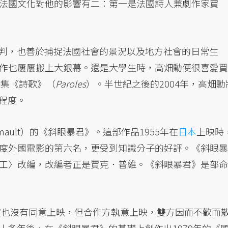
法國文化對他的影響有二：第一是法國詩人兼劇作家賈
判，也善於捕捉法國社會的景況以及地方社會的日常生
作也屢屢搬上大銀幕。還是大學生時，高畑勳便很喜愛賈
詩集《詩歌》（
Paroles
）。半世紀之後的2004年，高畑勳
程度。
imault）的《斜眼暴君》。這部作品1955年在
日本
上映時
度外國電影的第六名，更受到知識分子的好評。《斜眼暴
工〉改編，改編者正是賈克．普維。《斜眼暴君》是部命
導演也沒有同意上映，但合作方執意上映，雙方因而不歡而