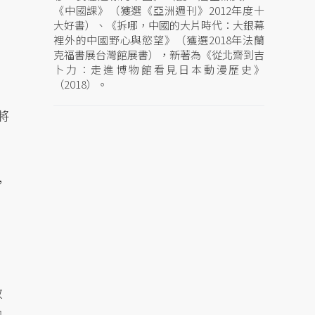
《中國課》（獲選《亞洲週刊》2012年度十
大好書）、《拆哪，中國的大片時代：大銀幕
裡外的中國野心與慾望》（獲選2018年法蘭
克福書展台灣館展書），新著為《從北齋到吉
卜力：走進博物館看見日本動漫歷史》
（2018）。
將
，
散