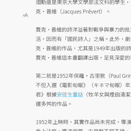
畑勳還是東京大學文學部法文科的學生，
克・普維（Jacques Prévert）。
賈克·普維的詩洋溢著對戰爭與暴力的批
活，因而有「國民詩人」之稱。此外，劇
克·普維的作品，尤其是1949年出版的
賈克·普維這本書翻譯出版，足見深愛的
第二就是1952年保羅・古里默（Paul Gr
不但入選《電影旬報》（キネマ旬報）年
君》根據
安徒生童話
〈牧羊女與煙囪清潔
運多舛的作品。
1952年上映時，其實作品尚未完成，