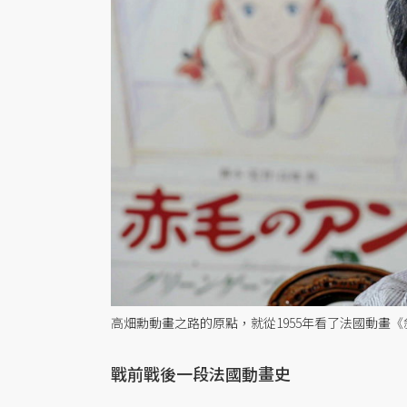
高畑勳動畫之路的原點，就從1955年看了法國動畫
戰前戰後一段法國動畫史