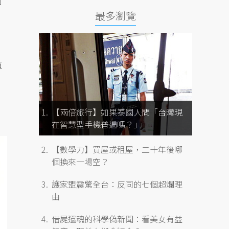
國
最多瀏覽
這
【兩倍旅行】如果泰國人問「台灣現
在智慧型手機普遍嗎？」
【數學力】買屋或租屋，二十年後哪
個換來一場空？
護家盟震驚全台：反同的七個超爛理
由
借屍還魂的科學偽新聞：看美女有益