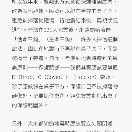
所以近年來，避難的方式就從快速離開屋內，
改為就地避難，民眾可以躲在牢靠的桌子下，
避免被掉落物砸傷，待地震結束後，再視狀況
逃生。台灣在921大地震後，網路開始流傳
「活命三角」（生命三角），許多人採信這個
說法，因此在地震時不再躲在桌子底下，而是
選擇桌子旁邊。然而，考慮到地震時避難的最
高原則——保護頭部——我們其實應該要掌握
D（Drop）C（Cover）H（Hold on）要領，
除了應該躲在桌子下方、保護自己不被掉落物
砸傷外，更要抓住桌角，避免被震動甩出桌子
的保護範圍外。
另外，大家都知道地震時應該要立刻關閉爐