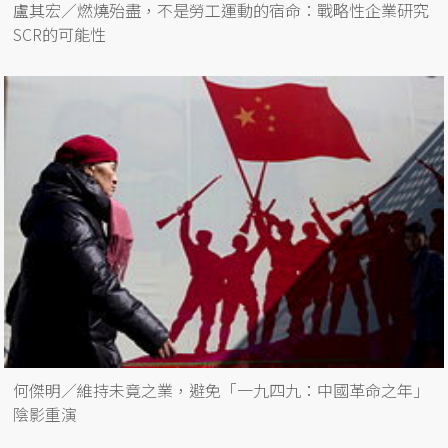
盧其宏／燃燒殆盡，不是勞工運動的宿命：戰略性企業研究
SCR的可能性
何傑明／維持未竟之業，避免「一九四九：中國革命之年」
陰影重演