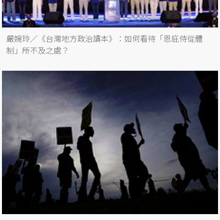
嚴婉玲／《台灣地方政治讀本》：如何看待「恩庇侍從體
制」所不及之處？