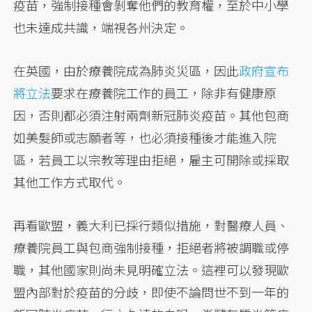
疫苗，強制接種會剝奪他們的教育權，至於中小學
也未達成共識，端視各州決定。
在英國，由於療養院成為肺炎災區，因此
政府宣布
將立法
要求在療養院工作的員工，除非有健康原
因，否則都必須注射兩劑新冠肺炎疫苗。其他包商
如美髮師或志願者等，也必須接種後才能進入院
區，若員工以宗教等理由拒絕，雇主可開除或採取
其他工作方式取代。
再看歐盟，義大利已採行類似措施，對醫療人員、
療養院員工與包商強制接種，拒絕者將被調職或停
職，其他國家則尚未見明確立法。這裡可以發現歐
盟內部對於疫苗的分歧，即使不論問世不到一年的