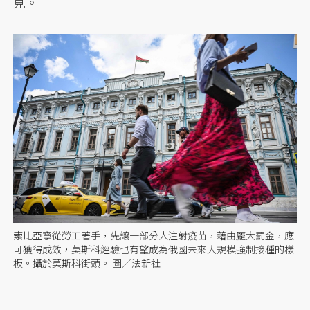
見。
索比亞寧從勞工著手，先讓一部分人注射疫苗，藉由龐大罰金，應
可獲得成效，莫斯科經驗也有望成為俄國未來大規模強制接種的樣
板。攝於莫斯科街頭。 圖／法新社