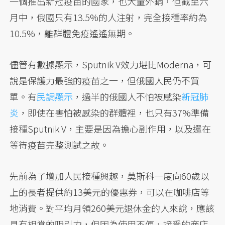
一個推出新冠疫苗的國家，也大量外銷，但截至六
月中，俄國只有13.5%的人注射，完全接種率約為
10.5%，離群體免疫遙遙無期。
儘管有數據顯示，Sputnik V效力堪比Moderna，可
說是保護力最強的疫苗之一，但俄國人民仍不買
單。有
民調顯示
，過半的俄國人不怕被感染
新冠肺
炎
，即使在害怕被感染的群體裡，也只有37%準備
接種Sputnik V，主要是因為擔心副作用，以及還在
等待疫苗完整測試之故。
先前為了增加人民接種興趣，莫斯科一度向60歲以
上的長者提供約13美元的優惠券，可以在咖啡店等
地消費。對平均月領260美元退休金的人來說，應該
具有相當的吸引力，但因為使用不便，接受的商店