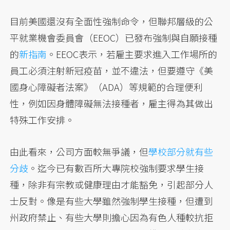
目前美國還沒有全面性強制命令，但聯邦層級的公
平就業機會委員會（EEOC）已發布強制與自願接種
的
新指南
。EEOC表示，若雇主要求進入工作場所的
員工必須注射新冠疫苗，並不違法，但要遵守《美
國身心障礙者法案》（ADA）等規範的合理便利
性，例如因身體障礙無法接種者，雇主得為其做出
特殊工作安排。
由此看來，公司方面較無爭議，但
學校部分就有些
分歧
。迄今已有數百所大專院校強制要求學生接
種，除非有宗教或健康理由才能豁免，引起部分人
士反對。像是有些大學雖然強制學生接種，但遭到
州政府禁止、有些大學則擔心因為有色人種較抗拒