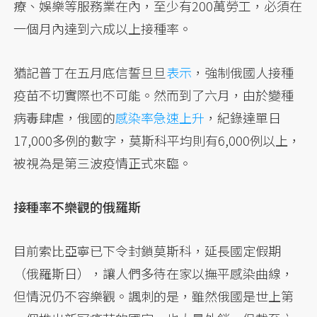
療、娛樂等服務業在內，至少有200萬勞工，必須在
一個月內達到六成以上接種率。
猶記普丁在五月底信誓旦旦
表示
，強制俄國人接種
疫苗不切實際也不可能。然而到了六月，由於變種
病毒肆虐，俄國的
感染率急速上升
，紀錄達單日
17,000多例的數字，莫斯科平均則有6,000例以上，
被視為是第三波疫情正式來臨。
接種率不樂觀的俄羅斯
目前索比亞寧已下令封鎖莫斯科，延長國定假期
（俄羅斯日），讓人們多待在家以撫平感染曲線，
但情況仍不容樂觀。諷刺的是，雖然俄國是世上第