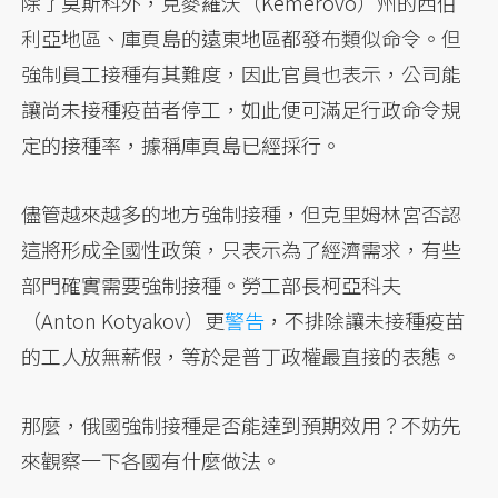
除了莫斯科外，克麥羅沃（Kemerovo）州的西伯
利亞地區、庫頁島的遠東地區都發布類似命令。但
強制員工接種有其難度，因此官員也表示，公司能
讓尚未接種疫苗者停工，如此便可滿足行政命令規
定的接種率，據稱庫頁島已經採行。
儘管越來越多的地方強制接種，但克里姆林宮否認
這將形成全國性政策，只表示為了經濟需求，有些
部門確實需要強制接種。勞工部長柯亞科夫
（Anton Kotyakov）更
警告
，不排除讓未接種疫苗
的工人放無薪假，等於是普丁政權最直接的表態。
那麼，俄國強制接種是否能達到預期效用？不妨先
來觀察一下各國有什麼做法。