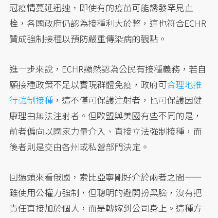
冠疫情蔓延迅速，即使有的疫苗可能誘發罕見血
栓，各國政府仍認為接種利大於弊，這也符合ECHR
贊成強制接種以預防嚴重傳染病的觀點。
進一步來說，ECHR顯然認為公民有接種義務，若自
願接種政策不足以實現群體免疫，政府可
合理地推
行強制接種
，這不僅可保護注射者，也可保護因健
康理由無法注射者。但歐盟與美國有些不同的是，
前者偏向以國家力量介入、直接立法強制接種，而
後者則是交由各州或私營部門決定。
回過頭來看俄國，索比亞寧剛好介於兩者之間——
雖使用公權力強制，但聰明的避開扮黑臉，沒有把
責任直接加於個人，而是轉嫁到公司身上。這種方