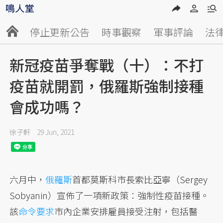
停止更新公告
時事觀察
軍事評論
法
新冠疫苗爭奪戰（十）：不打
疫苗就開罰，俄羅斯強制接種
會成功嗎？
徐子軒
29 Jun, 2021
六月中，
俄羅斯
首都莫斯科市長索比亞寧（Sergey
Sobyanin）宣佈了一項新政策：強制性疫苗接種。
該
命令要求
市內企業安排雇員接受注射，包括醫