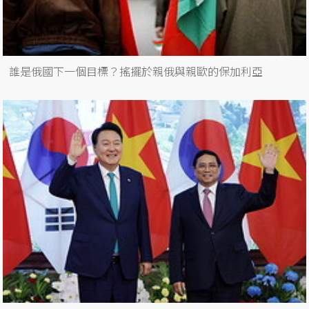
誰是俄國下一個目標？搖擺於親俄與親歐的保加利亞