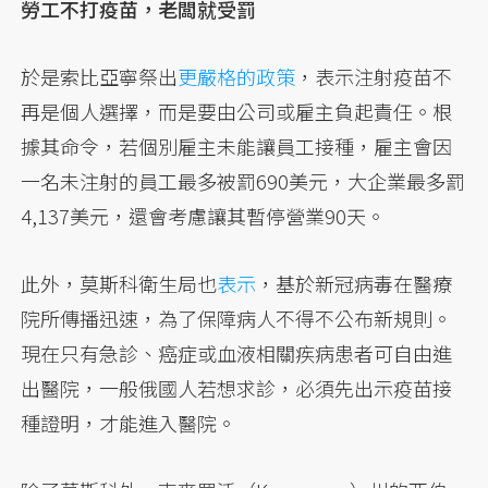
勞工不打疫苗，老闆就受罰
於是索比亞寧祭出
更嚴格的政策
，表示注射疫苗不
再是個人選擇，而是要由公司或雇主負起責任。根
據其命令，若個別雇主未能讓員工接種，雇主會因
一名未注射的員工最多被罰690美元，大企業最多罰
4,137美元，還會考慮讓其暫停營業90天。
此外，莫斯科衛生局也
表示
，基於新冠病毒在醫療
院所傳播迅速，為了保障病人不得不公布新規則。
現在只有急診、癌症或血液相關疾病患者可自由進
出醫院，一般俄國人若想求診，必須先出示疫苗接
種證明，才能進入醫院。