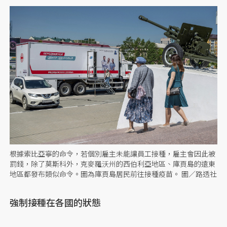
根據索比亞寧的命令，若個別雇主未能讓員工接種，雇主會因此被
罰錢，除了莫斯科外，克麥羅沃州的西伯利亞地區、庫頁島的遠東
地區都發布類似命令。圖為庫頁島居民前往接種疫苗。 圖／路透社
強制接種在各國的狀態