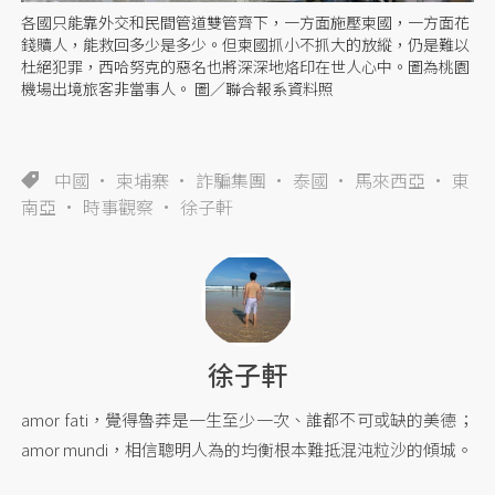
各國只能靠外交和民間管道雙管齊下，一方面施壓柬國，一方面花
錢贖人，能救回多少是多少。但柬國抓小不抓大的放縱，仍是難以
杜絕犯罪，西哈努克的惡名也將深深地烙印在世人心中。圖為桃園
機場出境旅客非當事人。 圖／聯合報系資料照
中國
柬埔寨
詐騙集團
泰國
馬來西亞
東
南亞
時事觀察
徐子軒
徐子軒
amor fati，覺得魯莽是一生至少一次、誰都不可或缺的美德；
amor mundi，相信聰明人為的均衡根本難抵混沌粒沙的傾城。