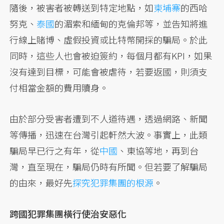
隨後，被害者被轉送到特定地點，如
柬埔寨
的西哈
努克、
泰國
的湄索和緬甸的克倫邦等，並告知將進
行線上賭博、虛假投資或比特幣開採的騙局。於此
同時，這些人也會被迫簽約，每個月都有KPI，如果
沒有達到目標，可能會被虐待，若要返國，則須支
付相當金額的費用贖身。
由於部分受害者遭到不人道待遇，透過網路、新聞
等傳播，迅速在台灣引起軒然大波。事實上，此類
騙局早已行之有年，從
中國
、東協等地，再到台
灣，直至現在，騙局仍時有所聞。但若要了解騙局
的由來，最好先
探究犯罪集團的根源
。
跨國犯罪集團橫行使治安惡化