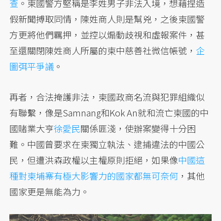
查
。柬國警方堅稱是李姓男子非法入境，想藉捏造
假新聞搏取同情，陳姓商人則是幫兇，之後柬國警
方更將他們羈押，並控以煽動歧視和虛報案件，甚
至還關閉陳姓商人所屬的柬中慈善社微信帳號，
企
圖弭平爭議
。
再者，合法掩護非法，柬國政商名流與犯罪組織似
有聯繫，像是Samnang和Kok An就和流亡柬國的中
國賭業大亨
徐愛民
關係匪淺，使辦案變得十分困
難。中國曾要求在柬獨立執法、逮捕違法的中國公
民，但遭洪森政權以主權原則拒絕，如果像
中國這
種對柬埔寨有極大影響力的國家都無可奈何
，其他
國家更是無能為力。