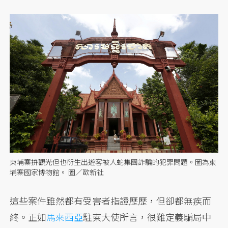
柬埔寨拚觀光但也衍生出遊客被人蛇集團詐騙的犯罪問題。圖為柬
埔寨國家博物館。 圖／歐新社
這些案件雖然都有受害者指證歷歷，但卻都無疾而
終。正如
馬來西亞
駐柬大使所言，很難定義騙局中