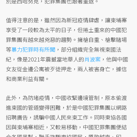
別是西哈努克，犯罪集團也跟著重返。
值得注意的是，雖然因為新冠疫情肆虐，讓柬埔寨
享受了一段較為太平的日子，但捲土重來的中國犯
罪集團有越來越兇惡的趨勢。擁槍自重、槍擊賭場
等
暴力犯罪時有所聞
，部分組織完全無視柬國法
紀，像是2021年震撼當地華人的
肖波案
，他與中國
女友從金邊公寓被歹徒押走，兩人被害身亡，據信
和商業利益有關。
此外，為防堵疫情，中國收緊邊境管制，原本偷渡
進柬國的管道變得困難，於是中國犯罪集團以網路
招聘廣告，誘騙中國人民來柬工作。同時東協各國
因與柬埔寨相近，又較易移動，中國犯罪集團便結
合各國黑幫，聯手詐騙東協國民，導致越南、印