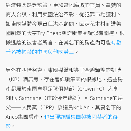
經濟特區缺乏監管，更和當地腐敗的官員、貪婪的
商人合謀，利用柬國法治不彰，從犯罪市場獲利。
如柬國媒體發現曾任洪森顧問、因走私木材而遭美
國制裁的大亨Try Pheap與詐騙集團疑似有關連，根
據逃離的被害者所言，在其名下的房產內可能
有數
千名被拘禁的中國與他國勞工
。
另外在西哈努克，柬國媒體報導了金碧輝煌的凱博
（KB）酒店旁，存在著詐騙集團的根據地，這些房
產都屬於柬國皇冠足球俱樂部（Crown FC）大亨
Rithy Samnang（甫於今年癌逝）。 Samnang的岳
父——人民黨（CPP）參議員Kok An，其妻名下的
Anco集團房產，
也出現詐騙集團與被囚禁者的蹤
影
。