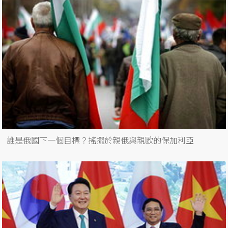
誰是俄國下一個目標？搖擺於親俄與親歐的保加利亞