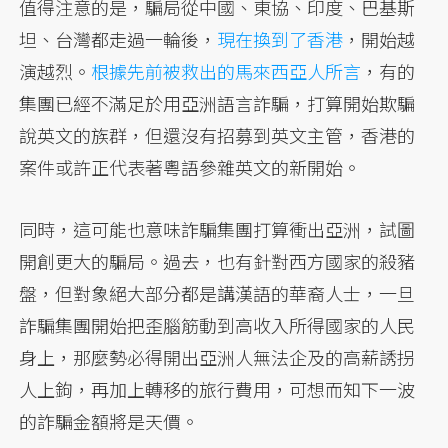
值得注意的是，騙局從中國、東協、印度、巴基斯
坦、台灣都走過一輪後，
現在換到了香港
，開始越
演越烈。
根據先前被救出的馬來西亞人所言
，有的
集團已經不滿足於用亞洲語言詐騙，打算開始欺騙
說英文的族群，但還沒有招募到英文主管，香港的
案件或許正代表著粵語參雜英文的新開始。
同時，這可能也意味詐騙集團打算衝出亞洲，試圖
開創更大的騙局。過去，也有針對西方國家的殺豬
盤，但對象絕大部分都是講漢語的華裔人士，一旦
詐騙集團開始把歪腦筋動到高收入所得國家的人民
身上，那麼勢必得開出亞洲人無法企及的高薪誘拐
人上鉤，再加上轉移的旅行費用，可想而知下一波
的詐騙金額將是天價。