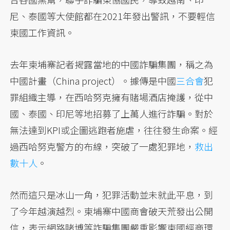
尼、泰國等大使館都在2021年發出警訊，不要輕信
柬國工作資訊。
去年柬埔寨記者揭露當地的中國詐騙集團，稱之為
中國計畫（China project）。據傳是中國
三合會
犯
罪組織主導，在西哈努克擁有賭場酒店掩護，從中
國、泰國、印尼等地招募了上萬人進行詐騙。對於
無法達到KPI或企圖逃跑者施虐，往往發生命案。經
過西哈努克警方的布線，突破了一處犯罪地，
救出
數十人
。
然而這只是冰山一角，犯罪活動並未就此平息，到
了今年越演越烈。柬埔寨中國商會破天荒發出公開
信，表示網路賭博等詐騙集團嚴重影響柬國經商環