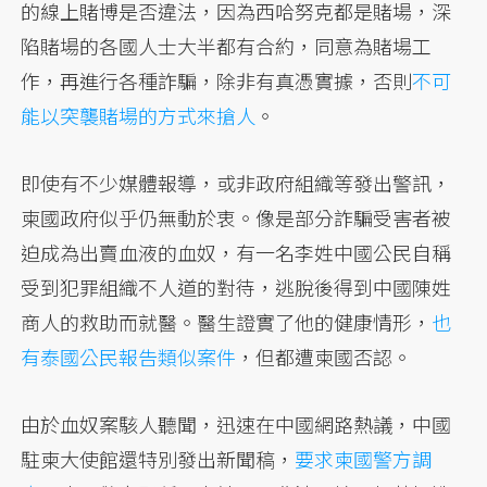
的線上賭博是否違法，因為西哈努克都是賭場，深
陷賭場的各國人士大半都有合約，同意為賭場工
作，再進行各種詐騙，除非有真憑實據，否則
不可
能以突襲賭場的方式來搶人
。
即使有不少媒體報導，或非政府組織等發出警訊，
柬國政府似乎仍無動於衷。像是部分詐騙受害者被
迫成為出賣血液的血奴，有一名李姓中國公民自稱
受到犯罪組織不人道的對待，逃脫後得到中國陳姓
商人的救助而就醫。醫生證實了他的健康情形，
也
有泰國公民報告類似案件
，但都遭柬國否認。
由於血奴案駭人聽聞，迅速在中國網路熱議，中國
駐柬大使館還特別發出新聞稿，
要求柬國警方調