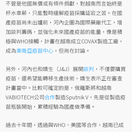
不管是他國無償或有條件捐獻，對越南而言始終是
杯水車薪，只能暫時緩解疫苗採購延宕之苦。在國
產疫苗尚未出爐前，河內企圖為國際藥廠代工，增
加談判籌碼，並強化未來國產疫苗的能量，像是積
極與WHO接觸，計畫在越南成立COVAX製造工廠，
成為
東南亞疫苗中心
，但尚在討論。
另外，河內也和嬌生（J&J）展開
談判
，不僅要購買
疫苗，還希望能轉移生產技術，嬌生表示正在審查
計畫當中。比較可確定的是，俄羅斯將和越南
VABIOTECH公司
合作
製造Sputnik V，先是從製造疫
苗瓶裝開始，累積經驗為國產做準備。
過去十年間，透過與WHO、美國等合作，越南已成