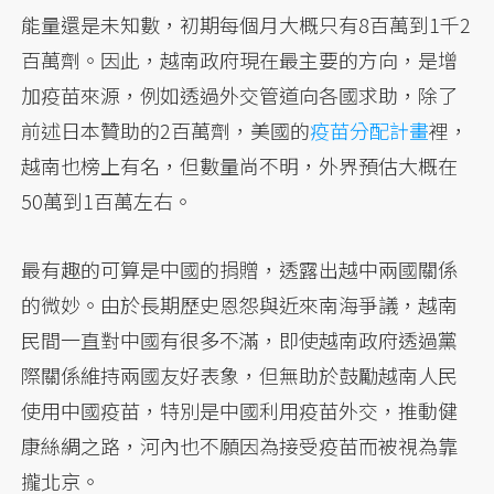
能量還是未知數，初期每個月大概只有8百萬到1千2
百萬劑。因此，越南政府現在最主要的方向，是增
加疫苗來源，例如透過外交管道向各國求助，除了
前述日本贊助的2百萬劑，美國的
疫苗分配計畫
裡，
越南也榜上有名，但數量尚不明，外界預估大概在
50萬到1百萬左右。
最有趣的可算是中國的捐贈，透露出越中兩國關係
的微妙。由於長期歷史恩怨與近來南海爭議，越南
民間一直對中國有很多不滿，即使越南政府透過黨
際關係維持兩國友好表象，但無助於鼓勵越南人民
使用中國疫苗，特別是中國利用疫苗外交，推動健
康絲綢之路，河內也不願因為接受疫苗而被視為靠
攏北京。