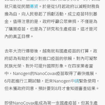
就只能從民間
募資
。於是從5月起政府以減輕財務負
擔為由，向人民發起了捐獻活動，成立疫苗特別基
金，值得注意的是，政府呼籲公眾樂捐，不僅是為
了購買疫苗，也是為了研究和生產疫苗，這才是河
內的真正目標。
去年大流行爆發後，越南就有國產疫苗的打算，政
府認為有助於減少對進口疫苗的依賴，對內可凝聚
民族光榮、對外可提升國際形象。在四家業者當
中，Nanogen的NanoCovax疫苗取得了最快進展，
6月起進行三期試驗，近來Nanogen
申請
緊急使用，
但未獲政府同意，預計要到8月才會知道審查結果。
即使NanoCovax能成為第一支國產疫苗，但其生產