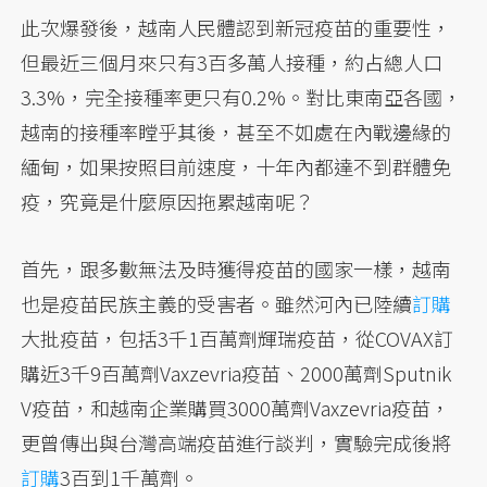
此次爆發後，越南人民體認到新冠疫苗的重要性，
但最近三個月來只有3百多萬人接種，約占總人口
3.3%，完全接種率更只有0.2%。對比東南亞各國，
越南的接種率瞠乎其後，甚至不如處在內戰邊緣的
緬甸，如果按照目前速度，十年內都達不到群體免
疫，究竟是什麼原因拖累越南呢？
首先，跟多數無法及時獲得疫苗的國家一樣，越南
也是疫苗民族主義的受害者。雖然河內已陸續
訂購
大批疫苗，包括3千1百萬劑輝瑞疫苗，從COVAX訂
購近3千9百萬劑Vaxzevria疫苗、2000萬劑Sputnik
V疫苗，和越南企業購買3000萬劑Vaxzevria疫苗，
更曾傳出與台灣高端疫苗進行談判，實驗完成後將
訂購
3百到1千萬劑。