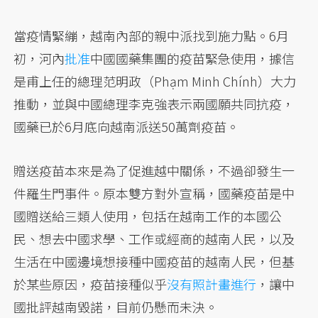
當疫情緊繃，越南內部的親中派找到施力點。6月
初，河內
批准
中國國藥集團的疫苗緊急使用，據信
是甫上任的總理范明政（Phạm Minh Chính）大力
推動，並與中國總理李克強表示兩國願共同抗疫，
國藥已於6月底向越南派送50萬劑疫苗。
贈送疫苗本來是為了促進越中關係，不過卻發生一
件羅生門事件。原本雙方對外宣稱，國藥疫苗是中
國贈送給三類人使用，包括在越南工作的本國公
民、想去中國求學、工作或經商的越南人民，以及
生活在中國邊境想接種中國疫苗的越南人民，但基
於某些原因，疫苗接種似乎
沒有照計畫進行
，讓中
國批評越南毀諾，目前仍懸而未決。