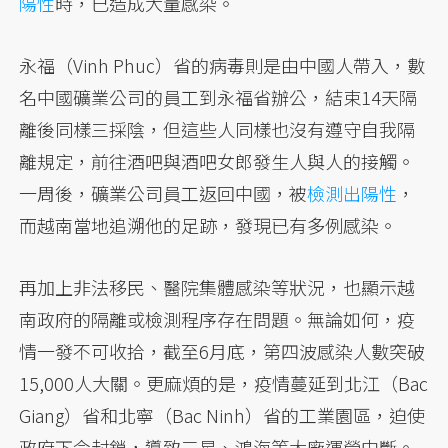
陽性
時，已造成大量感染。
永福（Vinh Phuc）省的病毒則是由中國人帶入，數
名中國礦業公司的員工到永福省辦公，結束14天隔
離後同樣三採陰，但這些人同樣也沒有遵守自我隔
離規定，前往酒吧與酒吧女郎發生人與人的接觸。
一周後，礦業公司員工返回中國，被
檢測出陽性
，
而越南當地追溯他的足跡，發現已有多例感染。
再加上非法移民、醫院集體感染等狀況，也顯示越
南政府的隔離或檢測程序存在問題。無論如何，疫
情一發不可收拾，截至6月底，第四波感染人數突破
15,000人大關。更麻煩的是，疫情蔓延到北江（Bac
Giang）省和北寧（Bac Ninh）省的工業園區，迫使
政府下令封鎖，導致三星、鴻海等大廠運營中斷。