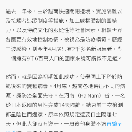
過去一年來，由於越南快速關閉邊境、實施隔離以
及接觸者追蹤制度等措施，加上威權體制的團結
力，以及傳統文化的服從性等社會因素，相較世界
各國更有效地控制疫情，被視為是防疫模範。歷經
三波感染，到今年4月底只有2千多名新冠患者，對
一個擁有9千6百萬人口的國家來說可謂微不足道。
然而，就是因為初期如此成功，使舉國上下疏於防
範後來的變種病毒。4月底，越南各地傳出不同的病
源，讓防疫全面失守。在河南（Ha Nam）省，一名
從日本返國的男性完成14天隔離，結束前三次檢測
都呈陰性而返家，原本依照規定還要自主隔離七
天，但此人卻沒有遵守，一周後他身體不適
再驗呈