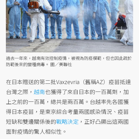
過去一年來，越南有效控制疫情，被視為防疫模範，但也因此疏於
防範後來的變種病毒。 圖／美聯社
在日本贈送的第二批Vaxzevria（舊稱AZ）疫苗抵達
台灣之際，
越南
也獲得了來自日本的一百萬劑，加
上之前的一百萬，總共是兩百萬。台越率先各國獲
得日本疫苗，是東京綜合考量兩國感染情況、疫苗
短缺和雙邊關係後的
戰略決定
，正好凸顯出這兩國
面對疫情的驚人相似性。