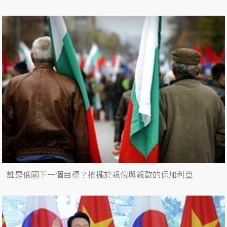
誰是俄國下一個目標？搖擺於親俄與親歐的保加利亞