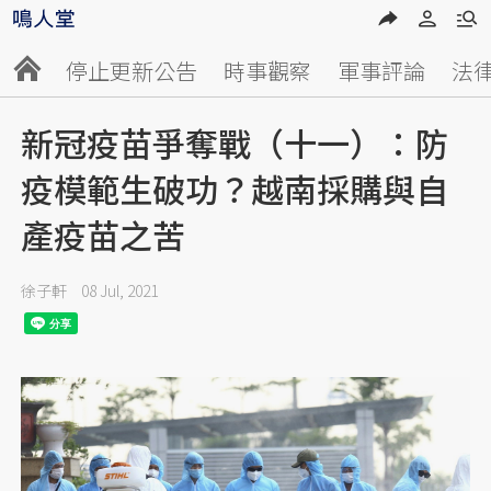
停止更新公告
時事觀察
軍事評論
法
新冠疫苗爭奪戰（十一）：防
疫模範生破功？越南採購與自
產疫苗之苦
徐子軒
08 Jul, 2021