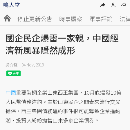
停止更新公告
時事觀察
軍事評論
法
國企民企爆雷一家親，中國經
濟新風暴隱然成形
吳介聲
04 Nov, 2019
中國
重要製鋼企業山東西王集團，10月底爆發10億
人民幣債務違約。由於山東民企之間素來流行交叉
擔保，西王集團債務違約事件很可能導致企業違約
潮，投資人紛紛拋售山東多家企業債券。