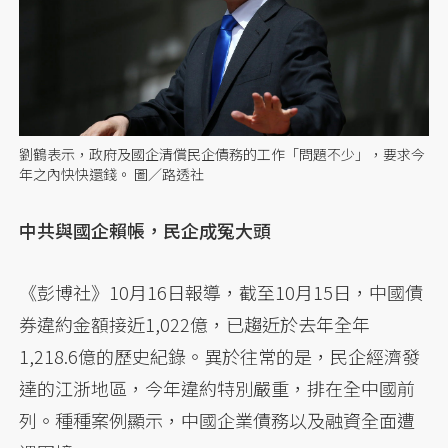
劉鶴表示，政府及國企清償民企債務的工作「問題不少」，要求今
年之內快快還錢。 圖／路透社
中共與國企賴帳，民企成冤大頭
《彭博社》10月16日報導，截至10月15日，中國債
券違約金額接近1,022億，已趨近於去年全年
1,218.6億的歷史紀錄。異於往常的是，民企經濟發
達的江浙地區，今年違約特別嚴重，排在全中國前
列。種種案例顯示，中國企業債務以及融資全面遭