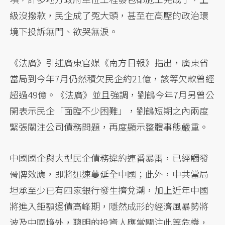
級沒撥款，民企成了冤大頭，甚至在高壓的政治環
境下投訴無門、欲哭無淚。
《法廣》引述廣東官媒《南方日報》指出，廣東省
當局到今年7月仍然積欠民企約21億，該等欠款曾經
超過49億。《法廣》並且強調，劉鶴今年7月另曾公
開表示民企「面臨不少困難」，劉鶴短期之內兩度
緊張關注公司債務問題，再度顯示整體事態嚴重。
中國國企與大型民企債務違約連番暴雷，已經觸發
骨牌效應，即將迅速蔓延全中國；此外，中共當局
坦承至少已有四家銀行發生擠兌潮，加上近年中國
將進入鉅額還債高峰期，隱然成形的經濟風暴勢將
波及中國境外，聰明的投資人應當關注此等危機，