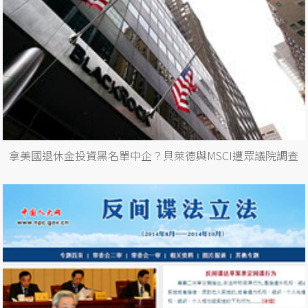
拿美國退休金投資黑名單中企？貝萊德與MSCI遭眾議院調查