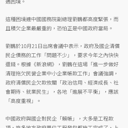
遇困境。
這種困境連中國國務院副總理劉鶴都高度緊張，而
且積欠企業最嚴重的，恐怕正是中國政府當局。
劉鶴於10月21日出席會議中表示，政府及國企清償
民企債務的工作「問題不少」，要求今年之內快快
還錢。根據《新浪網》，劉鶴在這場「進一步做好
清理拖欠民營企業中小企業帳款工作」會議強調，
政府清償民企欠款攸關「政治信用、經濟成長、社
會期待、就業民生」，各地「進展不平衡」，應該
「高度重視」。
中國政府與國企對民企「賴帳」，大多是工程款
項，許多地方政府單位工程發包都施工完成了，上