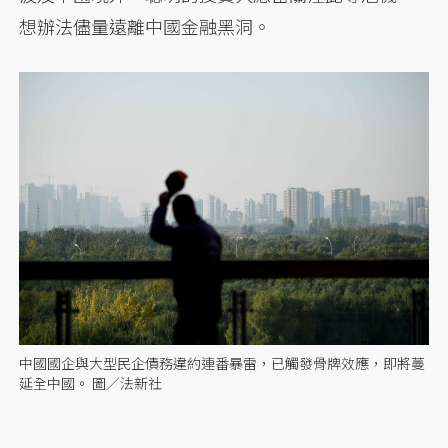
想辦法儘量遠離中國金融黑洞。
中國國企與大型民企債務違約連番暴雷，已觸發骨牌效應，即將蔓
延全中國。 圖／法新社