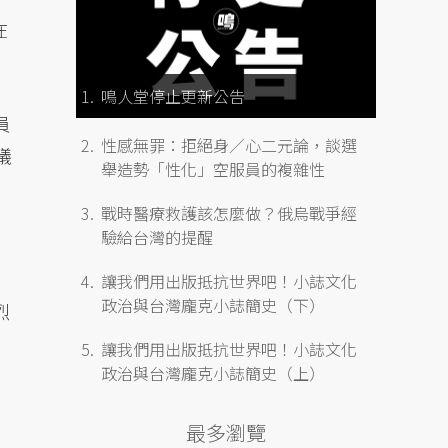
在
鳴人堂停止更新公告
員
性感無罪：拒絕身／心二元論，談選
議
舉造勢「性化」空服員的複雜性
戰時醫療救護該怎麼做？俄烏戰爭經
驗給台灣的提醒
讓我們用出版抵抗世界吧！小誌文化
政治與台灣龐克小誌簡史（下）
烈
讓我們用出版抵抗世界吧！小誌文化
政治與台灣龐克小誌簡史（上）
最多瀏覽