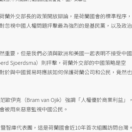
荷蘭外交部長的政策開放辯論，是荷蘭國會的標準程序，
對忽視中國人權問題抨擊最為強烈的是基民黨，以及政治
然重要，但是我們必須與歐洲和美國一起表明不接受中國
rd Sjoerdsma）則抨擊，荷蘭外交部的中國策略是空
對於與中國貿易時應該如何保護荷蘭公司和公民，竟然也
員范歐伊克（Bram van Ojik）強調「人權優於商業利益」
會被用來惡意監視中國公民。
會暨智庫代表團，這是荷蘭國會近10年首次組團訪問台灣