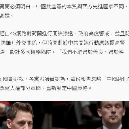
荷蘭必須明白，中國共產黨的本質與西方先進國家不同，
甚遠。
經由4G網路對荷蘭進行間諜滲透，政府高度警戒，並且
中國雖有外交關係，但荷蘭對於中共間諜行動應該提高警
路」設計多國債務陷阱，「我們不能過於善良、過於輕
遭到國會挑戰，各黨派議員認為，這份報告忽略「中國惡化
改寫人權部分章節、重新制定中國策略。