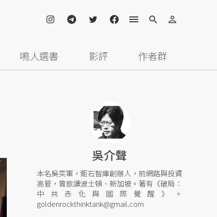
鳴人選書
影評
作者群
吳介聲
本名吳奕軍，鉅石智庫創辦人，前網路與投資
高管，曾旅讀波士頓、新加坡。著有《破局：
中共赤化與國際覺醒》。
goldenrockthinktank@gmail.com