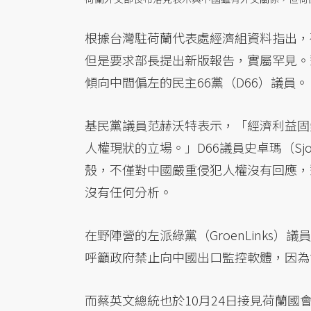
根據台灣駐荷蘭代表處經濟組資料指出，
但是要求部長提出新版報告，實屬罕見。
傾向中間偏左的民主66黨（D66）議員。
基民黨議員范赫沃特表示，「經濟利益固
人權現狀的立場。」D66議員史卓瑪（Sjoe
殼，不僅對中國嚴重侵犯人權沒有回應，
沒有任何分析。
在野陣營的左派綠黨（GroenLinks）議
呼籲政府禁止向中國出口監控軟體，因為
而蔡英文總統也於10月24日接見荷蘭國