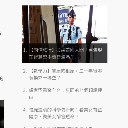
防
【兩倍旅行】如果泰國人問「台灣現
在智慧型手機普遍嗎？」
【數學力】買屋或租屋，二十年後哪
個換來一場空？
的
護家盟震驚全台：反同的七個超爛理
由
借屍還魂的科學偽新聞：看美女有益
健康，娶美女卻會短命？