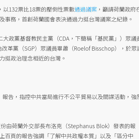
以132票比18票的壓倒性票數
通過議案
，籲請荷蘭政府
及事務，首創荷蘭國會表決通過力挺台灣議案之紀錄。
二大政黨基督教民主黨（CDA，下簡稱「基民黨」）眾議
及政治改革黨（SGP）眾議員畢蕭（Roelof Bisschop），於眾
力挺政治理念相近的台灣。
》報告，指控中共當局進行不公平貿易以及間諜活動，強
由荷蘭外交部長布洛克（Stephanus Blok）發表的報
上百頁的報告強調「了解中共政權本質」以及「區分中