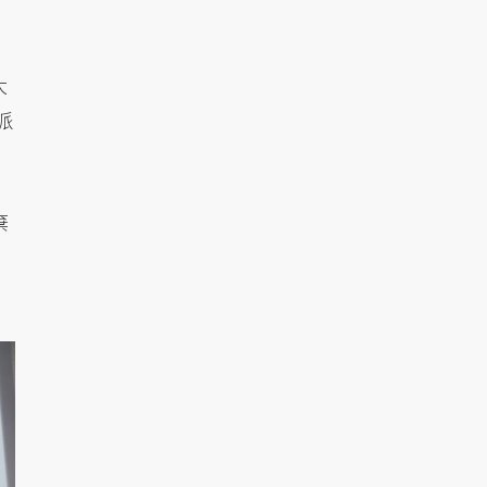
大
派
棄