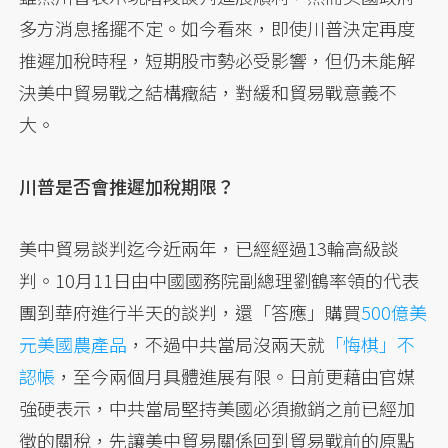
多方消息搖擺不定。如今看來，即使川普決定再度
推遲加稅時程，短期股市勢必受影響，但仍未能解
決美中貿易戰之結構癥結，對緩和貿易戰意義不
大。
川普是否會推遲加稅期限？
美中貿易談判迄今近兩年，已經經過13輪高級談
判。10月11日由中國國務院副總理劉鶴率領的代表
團到華府進行半天的談判，還「答應」購買
500億美
元美國農產品
，不過中共當局沒兩天就
「悔棋」不
認帳
，至今兩個月具體進展有限。日前更藉由官媒
強硬表示，中共當局堅持美國必須撤銷之前已經加
徵的關稅，先讓美中貿易關係回到貿易戰前的原點