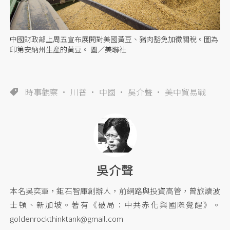
中國財政部上周五宣布展開對美國黃豆、豬肉豁免加徵關稅。圖為
印第安納州生產的黃豆。 圖／美聯社
時事觀察
川普
中國
吳介聲
美中貿易戰
吳介聲
本名吳奕軍，鉅石智庫創辦人，前網路與投資高管，曾旅讀波
士頓、新加坡。著有《破局：中共赤化與國際覺醒》。
goldenrockthinktank@gmail.com