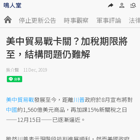
停止更新公告
時事觀察
軍事評論
法
美中貿易戰卡關？加稅期限將
至，結構問題仍難解
吳介聲
11 Dec, 2019
美中貿易戰
發展至今，距離
川普
政府於8月宣布將對
中國
約1,560億美元商品，再加課15%新關稅之日
——12月15日——已逐漸逼近。
雖然川普表示現階段談判進展順利，然而美國政府