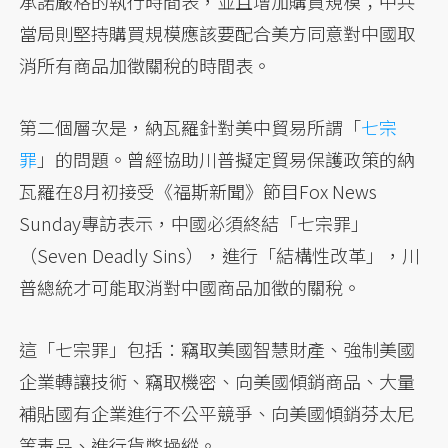
承諾嚴格的執行時間表，並且增加購買規模；中共
當局則堅持購買規模應該要配合美方同意對中國取
消所有商品加徵關稅的時間表。
第二個層次是，納瓦羅針對美中貿易所謂「
七宗
罪
」的問題。曾經協助川普擬定貿易保護政策的納
瓦羅在8月初接受《福斯新聞》節目Fox News
Sunday專訪表示，中國必須終結「七宗罪」
（Seven Deadly Sins），進行「結構性改革」，川
普總統才可能取消對中國商品加徵的關稅。
這「七宗罪」包括：竊取美國智慧財產、強制美國
企業轉讓技術、竊取機密、向美國傾銷商品、大量
補貼國有企業進行不公平競爭、向美國傾銷芬太尼
等毒品、進行貨幣操縱。