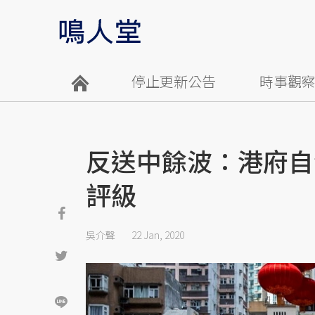
停止更新公告
時事觀
反送中餘波：港府自
評級
吳介聲
22 Jan, 2020