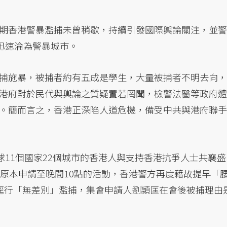
期香港警暴濫捕未曾稍歇，持續引發國際輿論關注，並警
迅速淪為警暴城市。
捕施暴，被捕者約有五成是學生，大量被捕者不明去向，
港府對於民代與輿論之質疑置若罔聞，檢警法醫等政府體
。簡而言之，香港正深陷人道危機，備受中共與港府聯手
球11個國家22個城市的香港人與支持香港抗爭人士共襄盛
，原本申請至晚間10點的活動，香港警方再度藉故提早「
逕行「無差別」濫捕，集會申請人劉頴匡在會後被捕理由