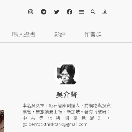
鳴人選書
影評
作者群
吳介聲
本名吳奕軍，鉅石智庫創辦人，前網路與投資
高管，曾旅讀波士頓、新加坡。著有《破局：
中共赤化與國際覺醒》。
goldenrockthinktank@gmail.com