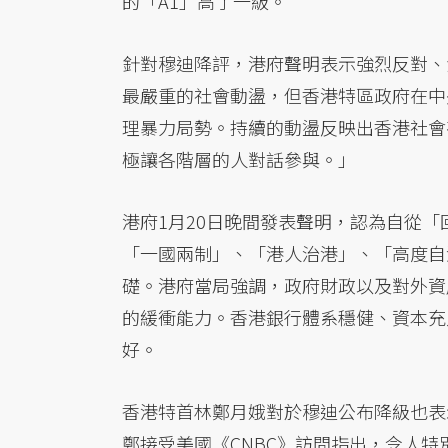
的「A1」高了一級。
針對穆迪降評，港府聲明表示強烈反對、
最嚴重的社會動盪，但香港特區政府在中
理暴力局勢。持續的動盪反映出香港社會
極讓各階層的人對話參與。」
港府1月20日晚間發表聲明，認為自從
「一國兩制」、「港人治港」、「高度自
礎。港府當局強調，政府財政以及對外資
的緩衝能力。香港銀行體系穩健、資本充
好。
香港特首林鄭月娥對於穆迪公布降級也表
鄭接受美國《CNBC》訪問指出，令人