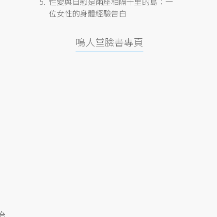
性愛與自慰是兩座相隔千里的島：一
位女性的身體經驗告白
鳴人堂臉書專頁
治