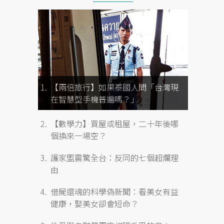
，
【兩倍旅行】如果泰國人問「台灣現
在智慧型手機普遍嗎？」
【數學力】買屋或租屋，二十年後哪
個換來一場空？
護家盟震驚全台：反同的七個超爛理
由
借屍還魂的科學偽新聞：看美女有益
健康，娶美女卻會短命？