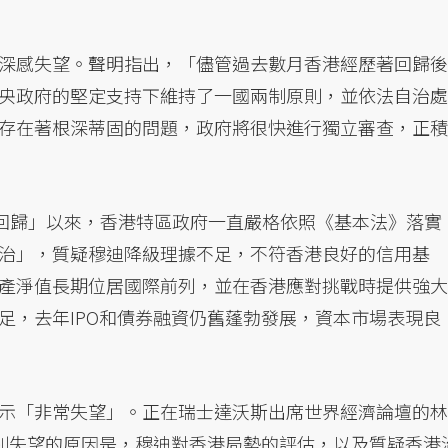
深感失望。聲明指出，「儘管過去數月香港經歷著回歸後
央政府的堅定支持下維持了一國兩制原則，並依法自治處
存在著根深蒂固的問題，政府將很快進行獨立審查，正積
「回歸」以來，香港特區政府一直嚴格依照《基本法》落實
治」，質疑穆迪降級理據不足，不符香港良好的信用基
產淨值長期位居國際前列，並在香港應對挑戰時提供強大
足，去年IPO和債券融資仍舊蓬勃發展，資本市場表現良
示「非常失望」。正在瑞士達沃斯出席世界經濟論壇的林
特別失望的原因是，穆迪對香港局勢的評估，以及質疑香港