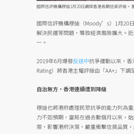
國際信評機構穆迪1月20日調降香港長期信貸評級。 
國際信評機構穆迪（Moody’s）1月20
解決民運等問題，導致經濟風險擴大。近
一。
2019年6月爆發
反送中
抗爭運動以來，香港
Rating）將香港主權評級由「AA+」
自治無方，香港連續遭到降級
穆迪也將港府處理民眾抗爭的能力列為重
力不如預期，當局在過去數個月以來，始
限，影響港府決策，嚴重衝擊信貸品質，所