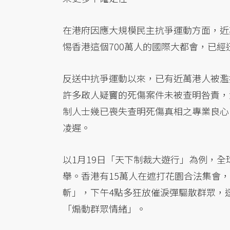
在港府因應大規模民主抗爭運動方面，近
惕香港這個700萬人的國際大都會，已經
反送中抗爭運動以來，已有近萬港人被濫
許多啟人疑竇的死傷案件未被查明咎責，
制人士幾已喪失查明死傷真相之專業良心
凌遲。
以1月19日「天下制裁大遊行」為例，全
舉。香港有15萬人在遮打花園合法集會
斬」，下午4點多狂放催淚彈驅散群眾，
「煽動群眾情緒」。