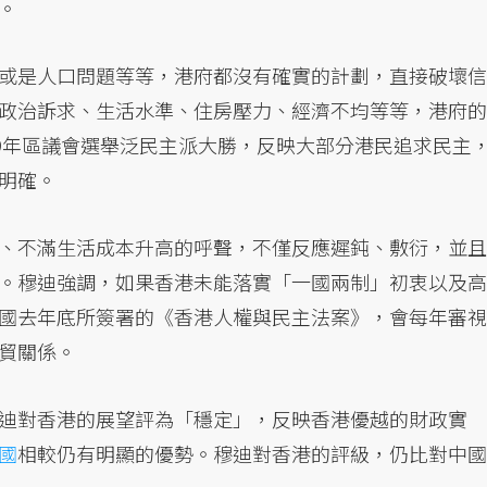
。
或是人口問題等等，港府都沒有確實的計劃，直接破壞信
政治訴求、生活水準、住房壓力、經濟不均等等，港府的
19年區議會選舉泛民主派大勝，反映大部分港民追求民主
明確。
、不滿生活成本升高的呼聲，不僅反應遲鈍、敷衍，並且
。穆迪強調，如果香港未能落實「一國兩制」初衷以及高
國去年底所簽署的《香港人權與民主法案》，會每年審視
貿關係。
迪對香港的展望評為「穩定」，反映香港優越的財政實
國
相較仍有明顯的優勢。穆迪對香港的評級，仍比對中國