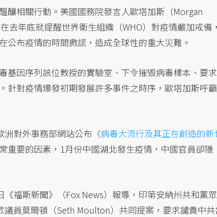
釀相關行動。美國國務院發言人歐塔加斯（Morgan
在去年底就提醒世界衛生組織（WHO）對疫情嚴加戒備
在公布疫情的時間撒謊，造成全球性的重大災難。
毒基因序列該位教授的實驗室、下令摧毀病毒樣本、要求
。針對疫情爆發初期發展許多事件之時序，歐塔加斯呼籲
，歐洲對外事務部網站公布〈
病毒大流行及其正在創造的新
常重要的因素，1月份中國湖北發生疫情，中國官員卻隱
日《福斯新聞》（Fox News）報導，印第安納州共和黨眾
眾議員莫爾頓（Seth Moulton）共同提案，要求譴責中共