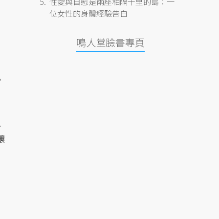
性愛與自慰是兩座相隔千里的島：一
位女性的身體經驗告白
鳴人堂臉書專頁
已
視
讓