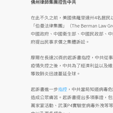
佛州律師集團控告中共
在此不久之前，美國佛羅里達州4名居民
「伯曼法律集團」（The Berman Law 
中國政府、中國衛生部、中國民政部、中
府提出民事求償之集體訴訟。
摩爾在長達20頁的起訴書指控，中共從
疫情失控之後，中共為了經濟利益以及維
導致肺炎迅速蔓延全球。
起訴書進一步
指控
，中共當局知道病毒危
造成公眾痛苦。起訴書提出多項事證，包
萬家宴活動、武漢P4實驗室病毒外洩等