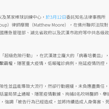
以及某家棒球訓練中心，
於3月12日
委託知名法律事務所
Group）律師摩爾（Matthew Moore），在佛州聯邦法院對
國應急管理部、湖北省政府以及武漢市政府等中共各級政
事「超級危險行動」，在武漢建立龐大的「病毒培養皿」
繫霸權，隱匿重大疫情，低報確診病例，拖延疫情防控，
險性並且能導致大流行，然卻行動遲緩，未負應盡責任，
括當局禁止通報、隱匿疫情數據、拘捕8名吹哨醫師、舉
等，強調「被告行為已經造成，並將持續造成人身傷害、