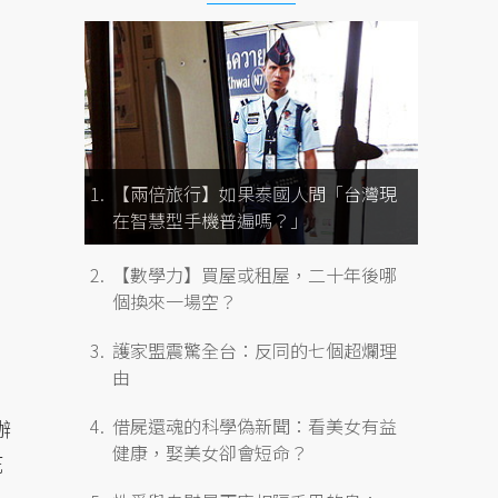
【兩倍旅行】如果泰國人問「台灣現
在智慧型手機普遍嗎？」
，
【數學力】買屋或租屋，二十年後哪
個換來一場空？
護家盟震驚全台：反同的七個超爛理
由
借屍還魂的科學偽新聞：看美女有益
辦
健康，娶美女卻會短命？
死