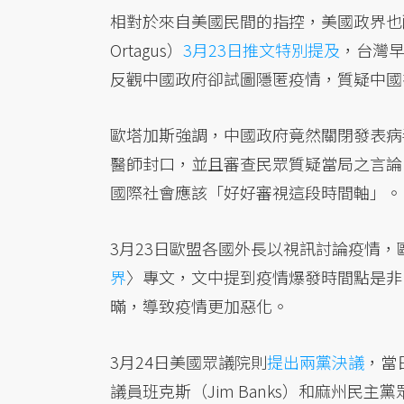
相對於來自美國民間的指控，美國政界也醞
Ortagus）
3月23日推文特別提及
，台灣早
反觀中國政府卻試圖隱匿疫情，質疑中國
歐塔加斯強調，中國政府竟然關閉發表病
醫師封口，並且審查民眾質疑當局之言論
國際社會應該「好好審視這段時間軸」。
3月23日歐盟各國外長以視訊討論疫情
界
〉專文，文中提到疫情爆發時間點是非
暪，導致疫情更加惡化。
3月24日美國眾議院則
提出兩黨決議
，當
議員班克斯（Jim Banks）和麻州民主黨