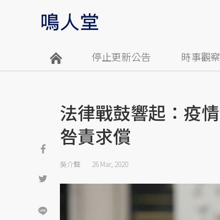
停止更新公告
時事觀
法律戰鼓響起：疫情
咎責求償
吳介聲
26 Mar, 2020