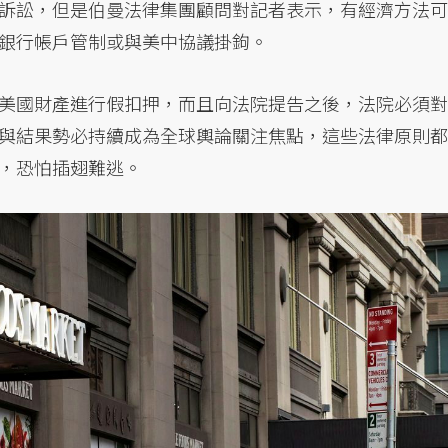
訴訟，但是伯曼法律集團顧問對記者表示，有經濟方法可
銀行帳戶管制或與美中協議掛鉤。
美國財產進行假扣押，而且向法院提告之後，法院必須對
與結果勢必持續成為全球輿論關注焦點，這些法律原則都
，恐怕插翅難逃。