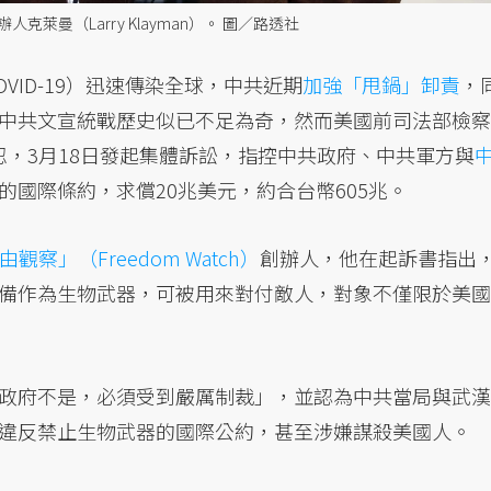
萊曼（Larry Klayman）。 圖／路透社
VID-19）迅速傳染全球，中共近期
加強「甩鍋」卸責
，
中共文宣統戰歷史似已不足為奇，然而美國前司法部檢察
忍無可忍，3月18日發起集體訴訟，指控中共政府、中共軍方與
國際條約，求償20兆美元，約合台幣605兆。
由觀察」（Freedom Watch）
創辦人，他在起訴書指出
備作為生物武器，可被用來對付敵人，對象不僅限於美國
政府不是，必須受到嚴厲制裁」，並認為中共當局與武漢
違反禁止生物武器的國際公約，甚至涉嫌謀殺美國人。