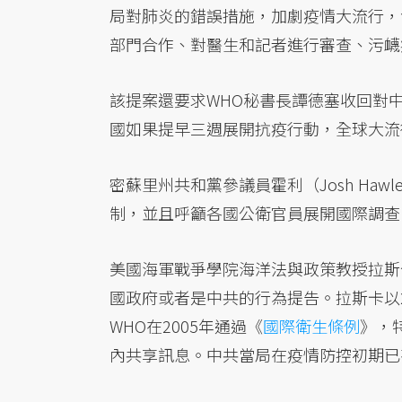
局對肺炎的錯誤措施，加劇疫情大流行，
部門合作、對醫生和記者進行審查、污衊
該提案還要求WHO秘書長譚德塞收回對
國如果提早三週展開抗疫行動，全球大流
密蘇里州共和黨參議員霍利（Josh Ha
制，並且呼籲各國公衛官員展開國際調查
美國海軍戰爭學院海洋法與政策教授拉斯卡（
國政府或者是中共的行為提告。拉斯卡以2
WHO在2005年通過《
國際衛生條例
》，
內共享訊息。中共當局在疫情防控初期已