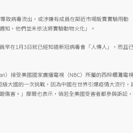
」導致病毒流出，或涉嫌有成員在鄰近市場販賣實驗用動
週知，他們並未依法將實驗動物火化」。
員早在1月3日就已經知道新冠病毒會「人傳人」，而且
erman）接受美國國家廣播電視（NBC）所屬的西棕櫚灘電
對超級大國的一次挑戰，因為中國在世界引爆疫情大流行，
跟傷害。」摩爾也表示，倘若全美國受害者都參與訴訟，