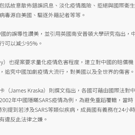
包括故意散佈錯誤訊息、淡化疫情風險、拒絕與國際衛生
病毒源自美國、驅逐外籍記者等等。
中國的誤導性讚美，並引用英國南安普頓大學研究指出，
行可以減少95%。
wley）也提案要求量化疫情危害程度，建立對中國的賠償機
，追究中國加劇疫情大流行，對美國以及全世界的傷害。
James Kraska）則撰文指出，各國可藉由國際法對
002年中國隱瞞SARS疫情為例，為避免重蹈覆轍，當時
特別提到若涉及SARS等類似疾病，成員國有義務在24小
有違反此法律之嫌。