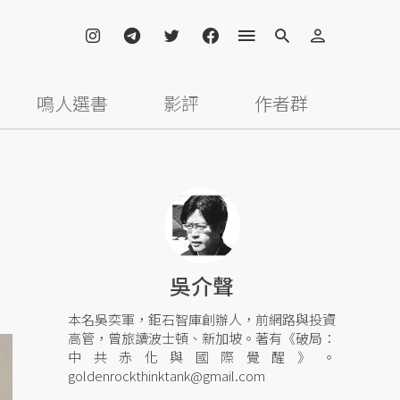
鳴人選書
影評
作者群
吳介聲
本名吳奕軍，鉅石智庫創辦人，前網路與投資
高管，曾旅讀波士頓、新加坡。著有《破局：
中共赤化與國際覺醒》。
goldenrockthinktank@gmail.com