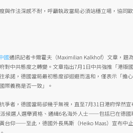
度與作法深感不耐，呼籲執政當局必須站穩立場，協同歐
中國
通訊記者卡爾霍夫（Maximilian Kalkhof）文章，題
府對中共態度之轉變。文章指出7月1日中共強推「港版
往承諾，德國當局最初態度卻迴避而溫和，僅表示「擔心
國際義務是否一致」。
抗爭者，德國當局卻幾乎無視，直至7月31日港府悍然宣
主派候選人選舉資格、通緝6名海外人士——包括已在德國
仰——至此，德國外長馬斯（Heiko Maas）宣布中
。