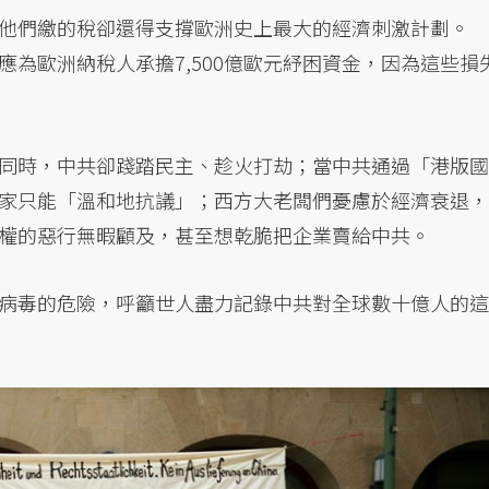
他們繳的稅卻還得支撐歐洲史上最大的經濟刺激計劃。
為歐洲納稅人承擔7,500億歐元紓困資金，因為這些損
同時，中共卻踐踏民主、趁火打劫；當中共通過「港版國
家只能「溫和地抗議」；西方大老闆們憂慮於經濟衰退，
權的惡行無暇顧及，甚至想乾脆把企業賣給中共。
病毒的危險，呼籲世人盡力記錄中共對全球數十億人的這