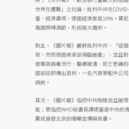
世界在遭難」之社論，批判中共在COVI
重、經濟蕭條，德國經濟衰退10%。慕
島國際啤酒節，形成極大諷刺。
對此，《圖片報》嚴辭批判中共，「這個
祝，然而德國商家卻瀕臨破產」，並且對
是導致病毒流行、醫療崩潰、死亡悲痛的
國卻迅即傳出首例，一名汽車零配件公司員
病故。
其次，《圖片報》指控中共賄賂並且破壞
能；更指控WHO秘書長譚德塞是中共的
黨成員替北京的隱瞞宣傳與背書。