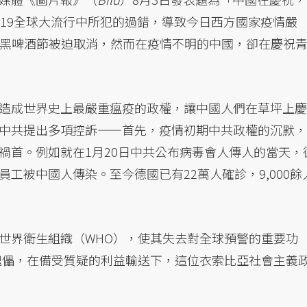
D-19全球大流行中所犯的過錯，導致今日西方國家疫情嚴
尼黑啤酒節被迫取消，然而在疫情不明的中國，卻在慶祝
造成世界史上最嚴重瘟疫的政權，讓中國人們在草坪上慶
中共提出多項控訴——首先，疫情初期中共政權的沉默，
禍首。例如就在1月20日中共公布病毒會人傳人的當天，
工被中國人傳染。至今德國已有22萬人確診，9,000餘
世界衛生組織（WHO），使其失去對全球預警的重要功
傀儡，在備受質疑的利益輸送下，這位衣索比亞社會主義