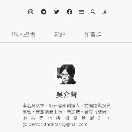
鳴人選書
影評
作者群
吳介聲
本名吳奕軍，鉅石智庫創辦人，前網路與投資
高管，曾旅讀波士頓、新加坡。著有《破局：
中共赤化與國際覺醒》。
goldenrockthinktank@gmail.com