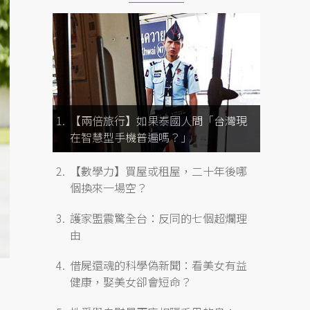
【兩倍旅行】如果泰國人問「台灣現
在智慧型手機普遍嗎？」
【數學力】買屋或租屋，二十年後哪
個換來一場空？
護家盟震驚全台：反同的七個超爛理
由
借屍還魂的科學偽新聞：看美女有益
健康，娶美女卻會短命？