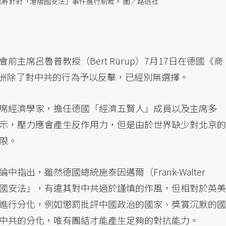
也將針對「港版國安法」事件進行制裁。 圖／路透社
主席呂魯普教授（Bert Rürup）7月17日在德國《商
洲除了對中共的行為予以反擊，已經別無選擇。
席經濟學家，擔任德國「經濟五賢人」成員以及主席多
示，壓力應會產生反作用力，但是由於世界缺少對北京的
限。
指出，雖然德國總統施泰因邁爾（Frank-Walter
「港版國安法」，有違其對中共過於謹慎的作風，但相對於英美
進行分化，例如懲罰批評中國政治的國家、獎賞沉默的國
中共的分化，唯有團結才能產生足夠的對抗能力。