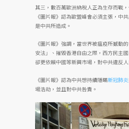
其三，數百萬歐洲納稅人正為生存而戰，
《圖片報》認為歐盟峰會必須主張，中共應
是中共所造成。
《圖片報》強調，當世界被瘟疫所撼動的
安法」、摧毀香港自由之際，西方民主國
卻更依賴中國等新興市場，對中共違反人
《圖片報》認為中共想持續隱瞞
新冠肺炎
場浩劫，並且對中共咎責。