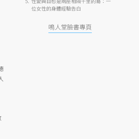
性愛與自慰是兩座相隔千里的島：一
位女性的身體經驗告白
青
鳴人堂臉書專頁
德
人
政