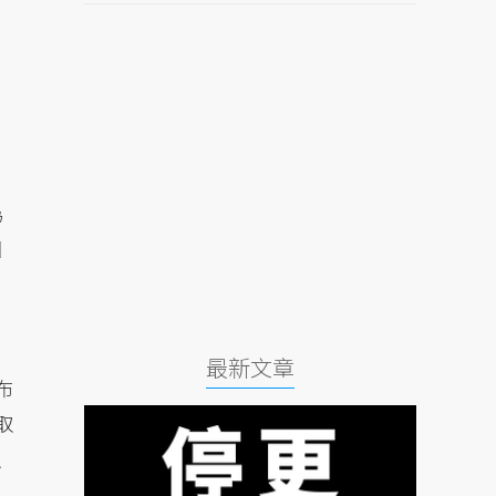
為
國
最新文章
布
取
止