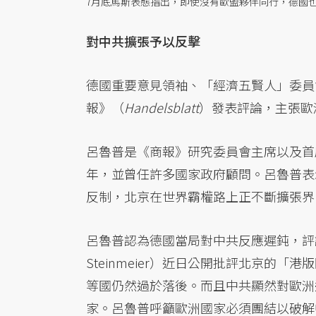
7月底馬斯表態指出，即使沒有歐盟夥伴同行，德國
對中共擴張予以反擊
德國重要意見領袖、「經濟五賢人」委員會前
報》（
Handelsblatt
）發表評論，主張歐
呂魯普是《商報》研究委員會主席以及首
年，並曾任許多國家政府顧問。呂魯普表
反制，北京在世界霸權路上正不斷擴張界
呂魯普認為德國當局對中共反應遲鈍，評論中
Steinmeier）近日公開批評北京的
等國仍然過於落後。而且中共顯然對歐洲
家。呂魯普呼籲歐洲國家必須團結以破解