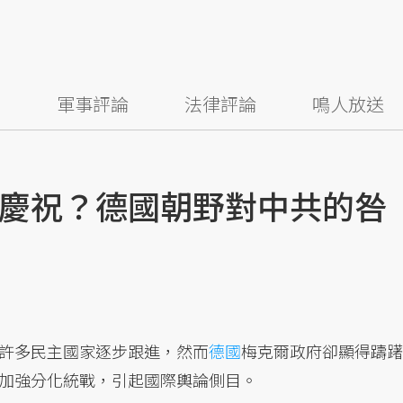
察
軍事評論
法律評論
鳴人放送
慶祝？德國朝野對中共的咎
許多民主國家逐步跟進，然而
德國
梅克爾政府卻顯得躊躇
加強分化統戰，引起國際輿論側目。