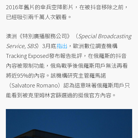
2016年舊片的傘兵空降影片，在被抖音移除之前，
已經吸引兩千萬人次觀看。
澳洲《特別廣播服務公司》（
Special Broadcasting
Service, SBS
）3月底
指出
，歐洲數位調查機構
Tracking Exposed發布報告批評，在俄羅斯的抖音
內容被限制功能，俄烏戰爭後俄羅斯用戶無法再看
將近95%的內容。該機構研究主管羅馬諾
（Salvatore Romano）認為這意味著俄羅斯用戶只
能看到被克里姆林宮篩選過的挺俄官方內容。