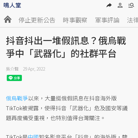
停止更新公告
時事觀察
軍事評論
法
抖音抖出一堆假訊息？俄烏戰
爭中「武器化」的社群平台
吳介聲
29 Apr, 2022
俄烏戰爭
以來，大量挺俄假訊息在抖音海外版
TikTok被揭露，使得抖音「武器化」危及國安等議
題再度備受重視，也特別值得台灣關注。
TikTok是
中國
知名影音平台「抖音」的海外版，隸