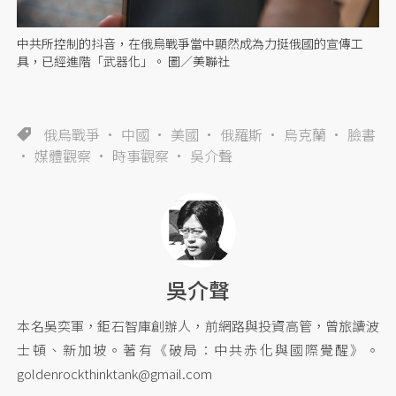
中共所控制的抖音，在俄烏戰爭當中顯然成為力挺俄國的宣傳工
具，已經進階「武器化」。 圖／美聯社
俄烏戰爭
中國
美國
俄羅斯
烏克蘭
臉書
媒體觀察
時事觀察
吳介聲
吳介聲
本名吳奕軍，鉅石智庫創辦人，前網路與投資高管，曾旅讀波
士頓、新加坡。著有《破局：中共赤化與國際覺醒》。
goldenrockthinktank@gmail.com