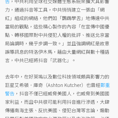
告
，中共利用全球社交媒體生態系統來擴大其影響
力，通過抖音等工具，中共悄悄建立一張由「網
紅」組成的網絡，他們如「鸚鵡學舌」地傳達中共
當局的觀點，這些精心製作的內容「在宣傳中國優
點、轉移國際對中共侵犯人權的批評、推送北京當
局論調時，幾乎步調一致。」並且強調網紅是故意
誤導訊息的特洛伊木馬，藉由大量網紅與數十種語
言，中共已經將抖音「武器化」。
去年中，在好萊塢以及數位科技領域頗具影響力的
巨星艾希頓．庫奇（Ashton Kutcher）也曾經
鄭重
警告
，抖音不僅已經威脅美國人，也威脅到美國國
家利益，而且中共很可能利用抖音進行滲透，大肆
傳播南海主張、反抗美國、侵犯台灣等言論，煽動