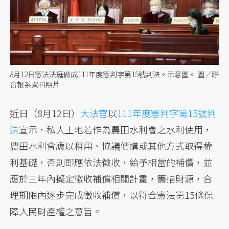
8月12日憲法法庭做成111年度憲判字第15號判決。示意圖。 圖／聯
合報系資料照片
近日（8月12日）
大法官
以
111年度憲判字第15號判
決
宣示，私人土地若作為農田水利會之水利使用，
農田水利會應以租用、協議價購或其他方式取得權
利基礎，否則即應依法徵收，給予相當的補償，並
應於三年內擬定徵收補償相關計畫，籌措財源，合
理期限內逐步完成徵收補償，以符合憲法第15條保
障人民財產權之意旨。