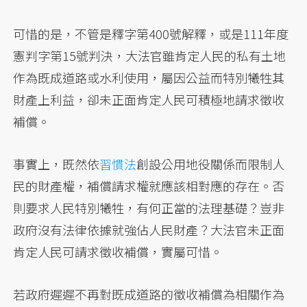
可惜的是，不管是釋字第400號解釋，或是111年度
憲判字第15號判決，大法官雖肯定人民的私有土地
作為既成道路或水利使用，屬因公益而特別犧牲其
財產上利益，卻未正面肯定人民可積極地請求徵收
補償。
事實上，既然依
習慣法
創設公用地役關係而限制人
民的財產權，補償請求權就應該相對應的存在。否
則要求人民特別犧牲，有何正當的法理基礎？豈非
政府沒有法律依據就強佔人民財產？大法官未正面
肯定人民可請求徵收補償，實屬可惜。
若政府遲遲不再對既成道路的徵收補償為
相關作為