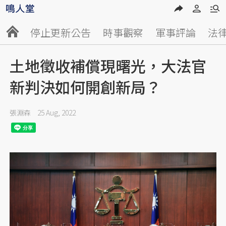
停止更新公告
時事觀察
軍事評論
法
土地徵收補償現曙光，大法官
新判決如何開創新局？
張淵森
25 Aug, 2022