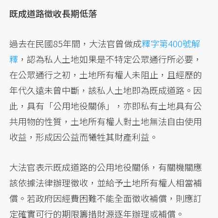
既成道路徵收長期低落
過去在民國85年間，大法官曾做成
釋字第400號解
釋
，認為私人土地如果是不特定公眾通行所必要，
在公眾通行之初，土地所有權人未阻止，且經歷的
年代久遠未曾中斷，該私人土地即為既成道路。因
此，具有「公用地役關係」，亦即私有土地具有公
共用物的性質，土地所有權人對土地無法自由使用
收益，形成因公益而犧牲其財產利益。
大法官表示既成道路的公用地役關係，有關機關應
該依據法律辦理徵收，並給予土地所有權人相當補
償。若政府因經費困難不能全面徵收補償，則應訂
定確實可行的期限籌措財源逐年辦理或補償。