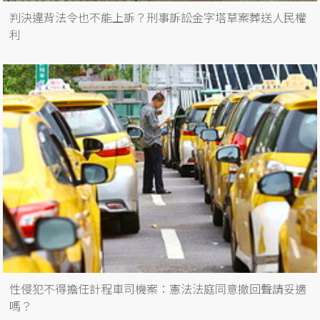
判決違背法令也不能上訴？刑事訴訟金字塔草案葬送人民權
利
性侵犯不得擔任計程車司機案：憲法法庭同意撤回聲請妥適
嗎？