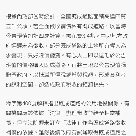
根據內政部當時統計，全國既成道路面積高達四萬
五千公頃，若全面徵收補償私有既成道路，以當時
公告現值加計四成計算，需花費3.4兆。中央地方政
府遲遲未為徵收，部分既成道路的土地所有權人為
求變現，只好賤價變賣。有心人士即以遠低於公告
現值的價格購入既成道路，再將土地以公告現值捐
贈予政府，以抵減所得稅或贈與稅額，形成套利者
的謀利空間，卻造成政府稅收的鉅額損失。
釋字第400號解釋指出既成道路的公用地役關係，有
關機關應該依據「法律」辦理徵收並給予相當補
償，但立法院遲未訂立「法律」作為既成道路徵收
補償的依據。雖然後續政府有試辦取得既成道路之