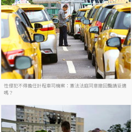
性侵犯不得擔任計程車司機案：憲法法庭同意撤回聲請妥適
嗎？