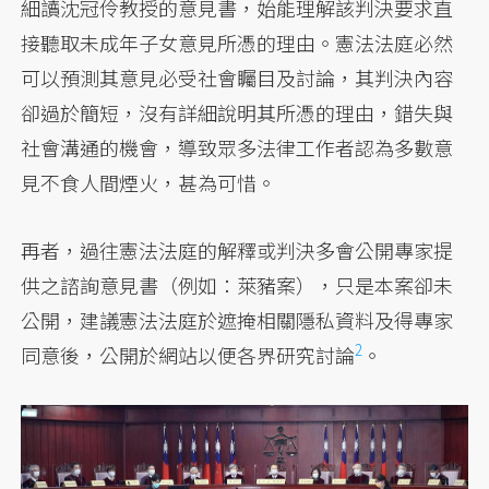
細讀沈冠伶教授的意見書，始能理解該判決要求直
接聽取未成年子女意見所憑的理由。憲法法庭必然
可以預測其意見必受社會矚目及討論，其判決內容
卻過於簡短，沒有詳細說明其所憑的理由，錯失與
社會溝通的機會，導致眾多法律工作者認為多數意
見不食人間煙火，甚為可惜。
再者，過往憲法法庭的解釋或判決多會公開專家提
供之諮詢意見書（例如：萊豬案），只是本案卻未
公開，建議憲法法庭於遮掩相關隱私資料及得專家
2
同意後，公開於網站以便各界
研究討論
。