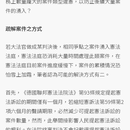
務上數量龐大的案件類型違憲，以防止後續大量案
件的湧入？
疏解案件之方式
若大法官做成某判決後，相同爭點之案件湧入憲法
法庭，憲法法庭恐消耗大量時間處理此類案件，在
憲法法庭目前案件進度緩慢下，案件的累積情況恐
怕雪上加霜，筆者認為可能的解決方式有二。
首先，《德國聯邦憲法法院法》第93條規定提起憲
法訴訟的期間僅有一個月，若縮短憲訴法第59條第2
項六個月的聲請期限，必然減少可提起憲法訴訟的
案件數量，然而，此舉間接影響人民提起憲法訴訟
的權利。在法院終審判決不會記載得提起憲法訴訟