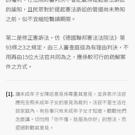
的諭知，且民眾對於提起憲法訴訟的管道尚未熟知
之前，似不宜縮短聲請期限。
第二是修正憲訴法，仿《德國聯邦憲法法院法》第
93條之3之規定，由三人審查庭逕為有理由判決，不
用再由15位大法官共同為之，應係較可行的疏解案
件之方式。
讓未成年子女陳述意見係尊重其意見，並非表示法官
應完全照未成年子女的意見為裁判。法官不是生活在
該家庭內，有些事只有未成年子女才知道。聽聽他們
怎麼講。切勿用「你不懂，我是為你好」的想法，而
拒絕聆聽其意見。