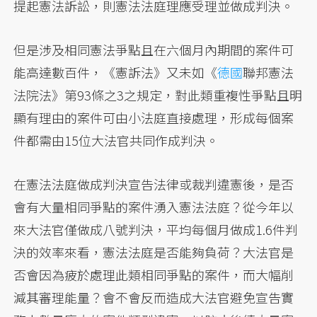
提起憲法訴訟，則憲法法庭理應受理並做成判決。
但是涉及相同憲法爭點且在六個月內期間的案件可
能高達數百件，《憲訴法》又未如《
德國
聯邦憲法
法院法》第93條之3之規定，對此類重複性爭點且明
顯有理由的案件可由小法庭直接處理，形成每個案
件都需由15位大法官共同作成判決。
在憲法法庭做成判決宣告法律或裁判違憲後，是否
會有大量相同爭點的案件湧入憲法法庭？從今年以
來大法官僅做成八號判決，平均每個月做成1.6件判
決的效率來看，憲法法庭是否能夠負荷？大法官是
否會因為疲於處理此類相同爭點的案件，而大幅削
減其審理能量？會不會反而造成大法官避免宣告實