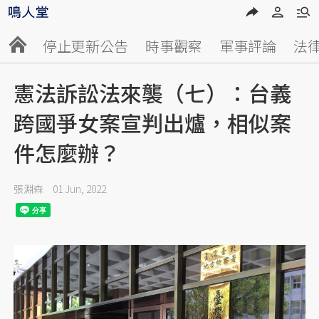
停止更新公告
時事觀察
軍事評論
法
憲法訴訟法來襲（七）：台義
跨國爭女案宣判出爐，相似案
件怎麼辦？
張淵森
01 Jun, 2022