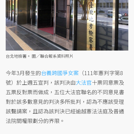
台北地檢署。 圖／聯合報系資料照片
今年3月發生的
台義跨國爭女案
（111年憲判字第8
號）於上週五宣判，該判決由
大法官
十票同意票及
五票反對票而做成，五位大法官聯名的不同意見書
對於該多數意見的判決多所批判，認為不應該受理
該聲請案，且認為該判決已經逾越憲法法庭及普通
法院間權限劃分的界限。