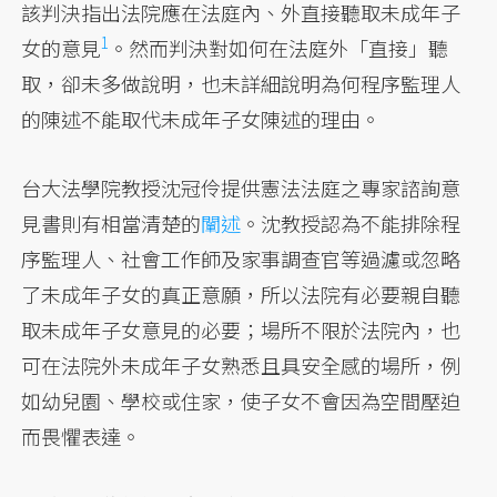
該判決指出法院應在法庭內、外
直接聽取未成年子
1
女的意見
。然而判決對如何在法庭外「直接」聽
取，卻未多做說明，也未詳細說明為何程序監理人
的陳述不能取代未成年子女陳述的理由。
台大法學院教授沈冠伶提供憲法法庭之專家諮詢意
見書則有相當清楚的
闡述
。沈教授認為不能排除程
序監理人、社會工作師及家事調查官等過濾或忽略
了未成年子女的真正意願，所以法院有必要親自聽
取未成年子女意見的必要；場所不限於法院內，也
可在法院外未成年子女熟悉且具安全感的場所，例
如幼兒園、學校或住家，使子女不會因為空間壓迫
而畏懼表達。