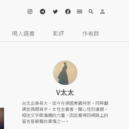
鳴人選書
影評
作者群
V太太
台北出身長大，如今在德國煮飯持家，同時翻
譯並偶爾寫字。女性主義者，關心性別議題，
相信文字跟溝通的力量，因此覺得回網路上的
留言是最難的事情之一。