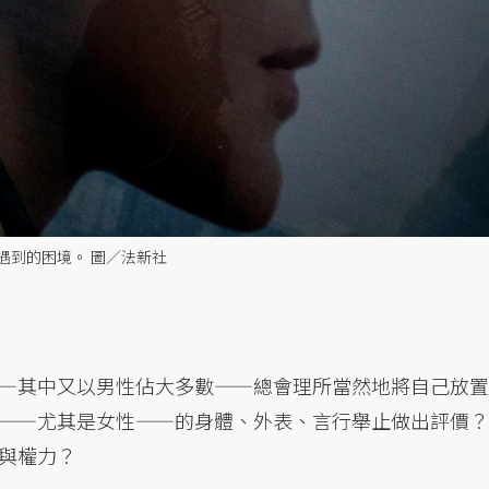
遇到的困境。 圖／法新社
—其中又以男性佔大多數——總會理所當然地將自己放置
——尤其是女性——的身體、外表、言行舉止做出評價？
與權力？