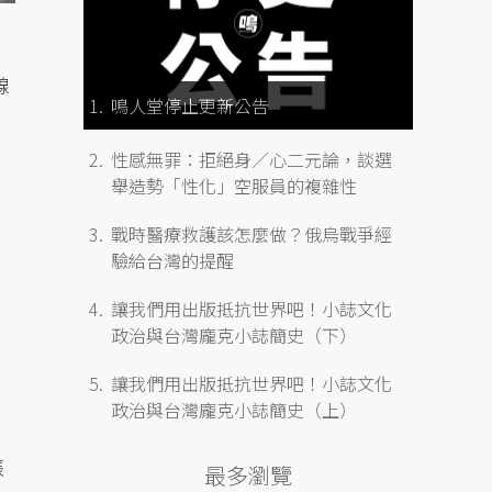
線
鳴人堂停止更新公告
性感無罪：拒絕身／心二元論，談選
舉造勢「性化」空服員的複雜性
戰時醫療救護該怎麼做？俄烏戰爭經
驗給台灣的提醒
讓我們用出版抵抗世界吧！小誌文化
政治與台灣龐克小誌簡史（下）
讓我們用出版抵抗世界吧！小誌文化
政治與台灣龐克小誌簡史（上）
張
最多瀏覽