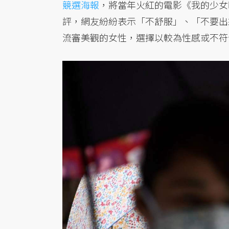
競選海報
，將當年火紅的電影《我的少女
評，網友紛紛表示「不舒服」、「不要出
流審美觀的女性，選擇以較為性感或不符