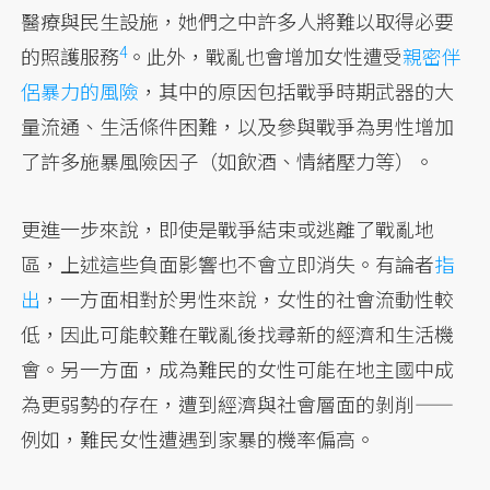
醫療與民生設施，她們之中許多人將難以取得必要
4
的
照護服務
。此外，戰亂也會增加女性遭受
親密伴
侶暴力的風險
，其中的原因包括戰爭時期武器的大
量流通、生活條件困難，以及參與戰爭為男性增加
了許多施暴風險因子（如飲酒、情緒壓力等）。
更進一步來說，即使是戰爭結束或逃離了戰亂地
區，上述這些負面影響也不會立即消失。有論者
指
出
，一方面相對於男性來說，女性的社會流動性較
低，因此可能較難在戰亂後找尋新的經濟和生活機
會。另一方面，成為難民的女性可能在地主國中成
為更弱勢的存在，遭到經濟與社會層面的剝削——
例如，難民女性遭遇到家暴的機率偏高。