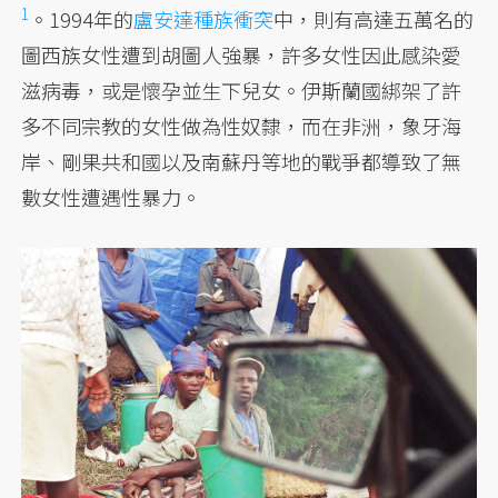
1
。1994年的
盧安達種族衝突
中，則有高達五萬名的
圖西族女性遭到胡圖人強暴，許多女性因此感染愛
滋病毒，或是懷孕並生下兒女。伊斯蘭國綁架了許
多不同宗教的女性做為性奴隸，而在非洲，象牙海
岸、剛果共和國以及南蘇丹等地的戰爭都導致了無
數女性遭遇性暴力。