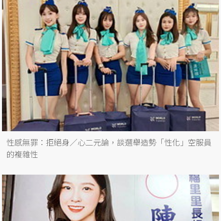
性感無罪：拒絕身／心二元論，談選舉造勢「性化」空服員
的複雜性