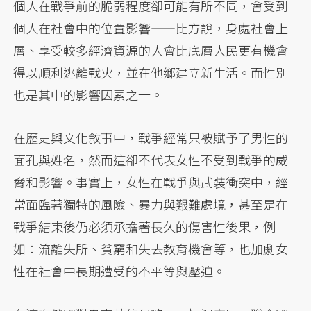
個人在戰爭前的脆弱程度卻可能有所不同，會受到
個人在社會中的位置影響——比方說，身處社會上
層、享受較多經濟資源的人會比底層人民更有機會
得以順利逃離戰火，並在他鄉建立新生活。而性別
也是其中的影響因素之一。
在歷史與文化敘事中，戰爭經常只被賦予了男性的
面孔與姓名，然而這卻不代表女性不受到戰爭的威
脅和影響。事實上，女性在戰爭與武裝衝突中，經
常面臨著獨特的風險、暴力與艱難處境，甚至是在
戰爭結束後仍必須承擔著長久的傷害性後果，例
如：流離失所、貧窮和失去教育機會等，也加劇女
性在社會中長期遭受的不平等與壓迫。