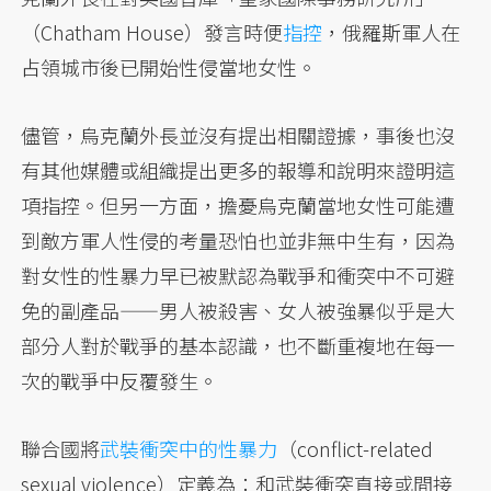
（Chatham House）發言時便
指控
，俄羅斯軍人在
占領城市後已開始性侵當地女性。
儘管，烏克蘭外長並沒有提出相關證據，事後也沒
有其他媒體或組織提出更多的報導和說明來證明這
項指控。但另一方面，擔憂烏克蘭當地女性可能遭
到敵方軍人性侵的考量恐怕也並非無中生有，因為
對女性的性暴力早已被默認為戰爭和衝突中不可避
免的副產品——男人被殺害、女人被強暴似乎是大
部分人對於戰爭的基本認識，也不斷重複地在每一
次的戰爭中反覆發生。
聯合國將
武裝衝突中的性暴力
（conflict-related
sexual violence）定義為：和武裝衝突直接或間接