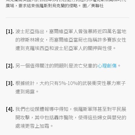
廣場，要求結束俄羅斯對烏克蘭的侵略。 圖／美聯社
波士尼亞指出，塞爾維亞軍人曾強暴將近四萬名當地
的穆斯林婦女，而塞爾維亞當局也指稱許多賽族女性
遭到克羅埃西亞和波士尼亞軍人的關押與性侵。
另一個值得關注的問題則是流亡兒童的
心理創傷
。
根據統計，大約只有5%-10%的武裝衝突性暴力案子
遭到揭露。
我們也從媒體報導中得知，俄羅斯軍隊甚至對平民展
開攻擊，其中包括轟炸醫院，使得這些婦女與嬰兒的
處境更雪上加霜。